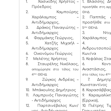
1.
Χασικίδης Χρήστος –
1
.
Βλάσσης Δη
Πρόεδρος
προσήλθε στη αρ
2.
Καμπούρης
ΘΗΔ
Χαράλαμπος –
2. Παππάς Α
Αντιδήμαρχος,
προσήλθε
στο
3.
Δράκος Παναγιώτης –
ου
5
ΘΕΗΔ
Αντιδήμαρχος
3. Ντιγκι
4.
Φαρμάκης Γεώργιος,
Χαράλαμπος
5.
Χατζής Μιχαήλ –
4. Λύ
Αντιδήμαρχος
Ανδρουτσοπο
6.
Οικονόμου Γεώργιος
Κων/να
7.
Μελέτης Χρήστος
5. Κεφάλας Στ
8.
Σταυρέλης Νικόλαος,
6. Κοντογ
Αναστάσιος
αποχώρησε στο τέλος του
ου
ου
4
ΘΕΗΔ
στο τέλος του 4
9.
Ζώγκος Ανδρέας –
7. Δημητρό
Αντιδήμαρχος
Κωνσταντίνος
10.
Μπάκουλης Δημήτριος
8. Καρασάββας
11.
Λαμπρινός Παναγιώτης
9. Καραμαλί
- Αντιδήμαρχος
(Έρρικα),
12.
Παρτσινέβελος Κων/
10. Πιέτρης Τ
νος -Αντιδήμαρχος
Γραμματέας