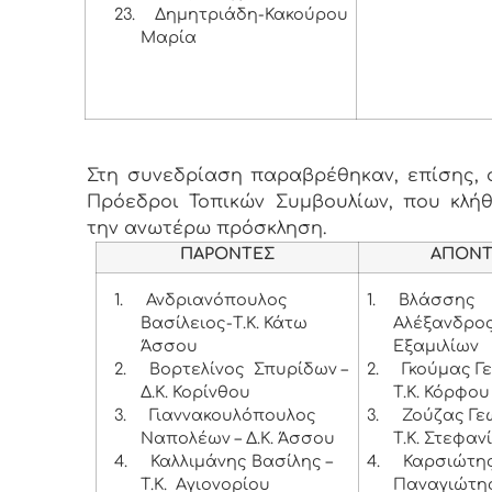
23.
Δημητριάδη-Κακούρου
Μαρία
Στη συνεδρίαση παραβρέθηκαν, επίσης, ο
Πρόεδροι Τοπικών Συμβουλίων, που κλή
την ανωτέρω πρόσκληση.
ΠΑΡΟΝΤΕΣ
ΑΠΟΝΤ
1.
Ανδριανόπουλος
1.
Βλάσσης
Βασίλειος-Τ.Κ. Κάτω
Αλέξανδρος 
Άσσου
Εξαμιλίων
2.
Βορτελίνος Σπυρίδων –
2.
Γκούμας Γε
Δ.Κ. Κορίνθου
Τ.Κ. Κόρφο
3.
Γιαννακουλόπουλος
3.
Ζούζας Γε
Ναπολέων – Δ.Κ. Άσσου
Τ.Κ. Στεφαν
4.
Καλλιμάνης Βασίλης –
4.
Καρσιώτη
Τ.Κ. Αγιονορίου
Παναγιώτης 