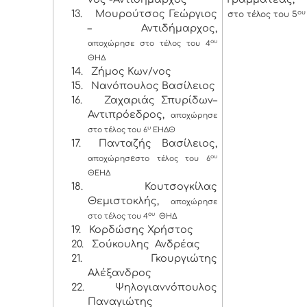
13.
Μουρούτσος Γεώργιος
ου
στο τέλος του 5
– Αντιδήμαρχος,
ου
αποχώρησε στο τέλος του 4
ΘΗΔ
14.
Ζήμος Κων/νος
15.
Νανόπουλος Βασίλειος
16.
Ζαχαριάς Σπυρίδων–
Αντιπρόεδρος,
αποχώρησε
υ
στο τέλος του 6
ΕΗΔΘ
17.
Πανταζής Βασίλειος,
ε
ου
αποχώρησ
στο τέλος του 6
ΘΕΗΔ
18.
Κουτσογκίλας
Θεμιστοκλής,
αποχώρησε
ου
στο τέλος του 4
ΘΗΔ
19.
Κορδώσης Χρήστος
20.
Σούκουλης Ανδρέας
21.
Γκουργιώτης
Αλέξανδρος
22.
Ψηλογιαννόπουλος
Παναγιώτης