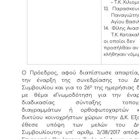
– Τ.Κ. Χιλιο
13.
Παρασκευ
Παναγιώτης 
Αγίου Βασι
14.
Φίλης Ανασ
Τ.Κ. Κατακα
οι οποίοι δεν
προσήλθαν αν 
κλήθηκαν νόμι
Ο Πρόεδρος, αφού διαπίστωσε απαρτία,
την έναρξη της συνεδρίασης του Δη
ο
Συμβουλίου και για το 26
της ημερήσιας 
με θέμα «Γνωμοδότηση για την ένα
διαδικασίας σύνταξης τοπογρ
διαγραμμάτων ή ορθοφωτοχαρτών κ
δικτύου κοινοχρήστων χώρων στην Δ.Κ. Εξα
έθεσε υπόψη των μελών του Δημ
Συμβουλίουτην υπ΄ αριθμ. 3/38/2017 από