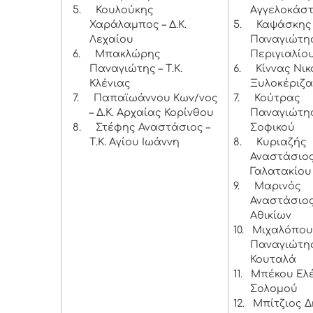
5.
Κουλούκης
Αγγελοκάσ
Χαράλαμπος – Δ.Κ.
5.
Καψάσκης
Λεχαίου
Παναγιώτης 
6.
Μπακλώρης
Περιγιαλίο
Παναγιώτης – Τ.Κ.
6.
Κίννας Νικ
Κλένιας
Ξυλοκέριζα
7.
Παπαϊωάννου Κων/νος
7.
Κούτρας
– Δ.Κ. Αρχαίας Κορίνθου
Παναγιώτης 
8.
Στέφης Αναστάσιος –
Σοφικού
Τ.Κ. Αγίου Ιωάννη
8.
Κυριαζής
Αναστάσιος 
Γαλατακίου
9.
Μαρινός
Αναστάσιος 
Αθικίων
10.
Μιχαλόπου
Παναγιώτης 
Κουταλά
11.
Μπέκου Ελέν
Σολομού
12.
Μπίτζιος 