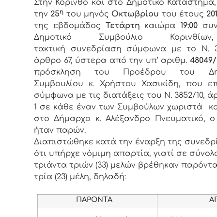
Στην Κόρινθο και στο Δημοτικό Κατάστημα
η
την
25
του μηνός
Οκτωβρίου
του έτους
201
της εβδομάδος
Τετάρτη
καιώρα
19:00
συν
Δημοτικό Συμβούλιο Κορινθί
τακτική συνεδρίαση σύμφωνα με το Ν. 3
άρθρο 67, ύστερα από την υπ’ αριθμ.
48049/1
πρόσκληση του Προέδρου του Δημ
Συμβουλίου κ. Χρήστου Χασικίδη, που ε
σύμφωνα με τις διατάξεις του Ν. 3852/10, ά
1 σε κάθε έναν των Συμβούλων χωριστά κ
στο Δήμαρχο κ. Αλέξανδρο Πνευματικό, 
ήταν παρών.
Διαπιστώθηκε κατά την έναρξη της συνεδρ
ότι υπήρχε νόμιμη απαρτία, γιατί σε σύνολ
τριάντα τριών (33) μελών βρέθηκαν παρόντα
τρία (23) μέλη, δηλαδή:
ΠΑΡΟΝΤΑ
ΑΠΟΝ