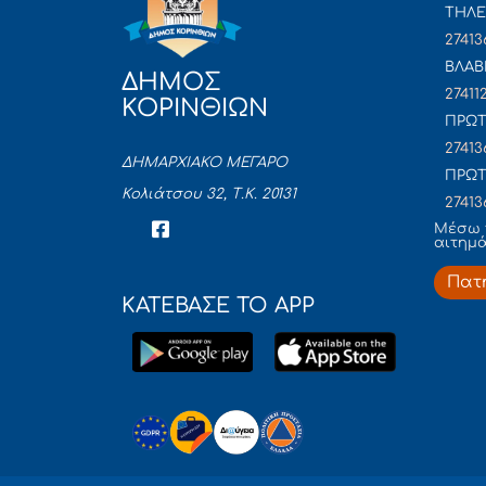
ΤΗΛΕ
27413
ΒΛΑΒ
ΔΗΜΟΣ
27411
ΚΟΡΙΝΘΙΩΝ
ΠΡΩΤ
27413
ΔΗΜΑΡΧΙΑΚΟ ΜΕΓΑΡΟ
ΠΡΩΤ
Κολιάτσου 32, Τ.Κ. 20131
27413
Mέσω 
αιτημ
Πατ
ΚΑΤΕΒΑΣΕ ΤΟ APP