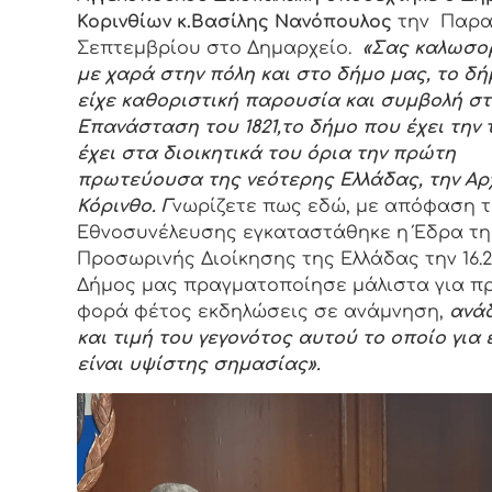
Κορινθίων κ.Βασίλης Νανόπουλος
την Παρα
Σεπτεμβρίου στο Δημαρχείο.
«
Σας
καλωσο
με
χαρά
στην
πόλη
και
στο
δήμο
μας
,
το
δή
είχε καθοριστική παρουσία
και
συμβολή
στ
Επανάσταση του 1821,
το δήμο που έχει
την
έχει
στα
διοικητικά
του
όρια
την
πρώτη
πρωτεύουσα
της νεότερης Ελλάδας
,
την
Αρ
Κόρινθο. Γ
νωρίζετε πως εδώ, με απόφαση τ
Εθνοσυνέλευσης εγκαταστάθηκε η Έδρα τη
Προσωρινής Διοίκησης της Ελλάδας την 16.2.1
Δήμος μας πραγματοποίησε μάλιστα για π
φορά φέτος εκδηλώσεις σε ανάμνηση,
ανά
και τιμή του γεγονότος αυτού το οποίο για
είναι υψίστης σημασίας».