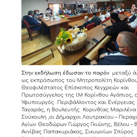
Στην εκδήλωση έδωσαν το
παρόν
μεταξύ άλ
ως εκπρόσωπος του Μητροπολίτη Κορίνθου
Θεοφιλέστατος Επίσκοπος Κεγχρεών και
Πρωτοσύγγελος της Ι.Μ Κορίνθου Αγάπιος, 
Υφυπουργός Περιβάλλοντος και Ενέργειας
Ταγαράς, η Βουλευτής Κορινθίας Μαριλένα
Σούκουλη ,οι Δήμαρχοι Λουτρακίου – Περα
Αγίων Θεοδώρων Γιώργος Γκιώνης, Βέλου – 
Αννίβας Παπακυριάκος, Σικυωνίων Σπύρος