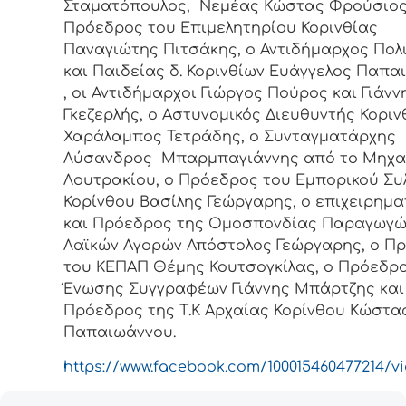
Σταματόπουλος, Νεμέας Κώστας Φρούσιος
Πρόεδρος του Επιμελητηρίου Κορινθίας
Παναγιώτης Πιτσάκης, ο Αντιδήμαρχος Πολ
και Παιδείας δ. Κορινθίων Ευάγγελος Παπα
, οι Αντιδήμαρχοι Γιώργος Πούρος και Γιάνν
Γκεζερλής, ο Αστυνομικός Διευθυντής Κοριν
Χαράλαμπος Τετράδης, ο Συνταγματάρχης
Λύσανδρος Μπαρμπαγιάννης από το Μηχα
Λουτρακίου, ο Πρόεδρος του Εμπορικού Συ
Κορίνθου Βασίλης Γεώργαρης, ο επιχειρημ
και Πρόεδρος της Ομοσπονδίας Παραγωγώ
Λαϊκών Αγορών Απόστολος Γεώργαρης, ο Π
του ΚΕΠΑΠ Θέμης Κουτσογκίλας, ο Πρόεδρο
Ένωσης Συγγραφέων Γιάννης Μπάρτζης και
Πρόεδρος της Τ.Κ Αρχαίας Κορίνθου Κώστα
Παπαιωάννου.
https://www.facebook.com/100015460477214/vi