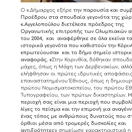
Ο κ.Δήμαρχος εξήρε
την παρουσία και συμ
Προέδρου στα σπουδαία γεγονότα της χώ
κ
.
Αγγελοπο
ύ
λο
υ
δ
ι
ετ
έ
λεσε
πρ
ό
εδρος
της
Οργ
α
νωτ
ι
κ
ή
ς
επ
ι
τροπ
ή
ς
των
Ολ
υ
μπ
ια
κ
ώ
ν
α
το
υ 2004,
και αναφέρθηκε σε όλα εκείνα τ
ιστορικά γεγονότα που καθιστούν την Κόρι
«πρωτεύουσα» και το δήμο σημείο ιστορικ
αναφοράς. «
Στην Κορινθία, δόθηκαν σπουδ
μάχες, όπως η Μάχη των Δερβενακίων, αλλά
ελήφθησαν οι πρώτες ιδρυτικές αποφάσει
επαναστατημένου Έθνους, όπως η δημιουρ
πρώτου Νομισματοκοπείου, του πρώτου Εθ
Τυπογραφείου, των πρώτων δικαστηρίων.
Η
περιοχή σας είναι μια περιοχή που συμβολ
λίγες το πείσμα και την επιμονή για αναγέν
ένας τόπος με ανθρώπους δυνατούς που σ
όρθιοι μέσα από τρομερές δυσκολίες και
αντιξοότητες
» σημείωσε χαρακτηριστικά η