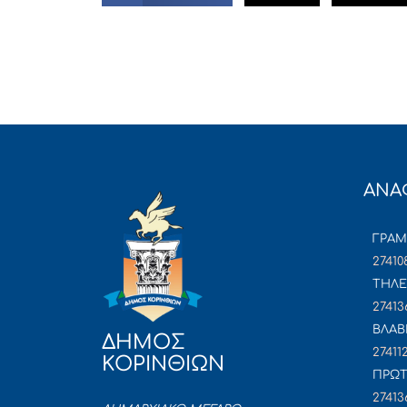
ΑΝΑ
ΓΡΑ
27410
ΤΗΛΕ
27413
ΒΛΑΒ
ΔΗΜΟΣ
27411
ΚΟΡΙΝΘΙΩΝ
ΠΡΩΤ
27413