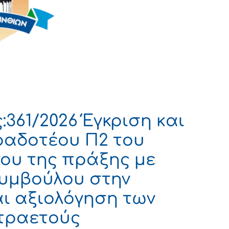
361/2026 Έγκριση και
αδοτέου Π2 του
νου της πράξης με
Συμβούλου στην
ι αξιολόγηση των
ετραετούς