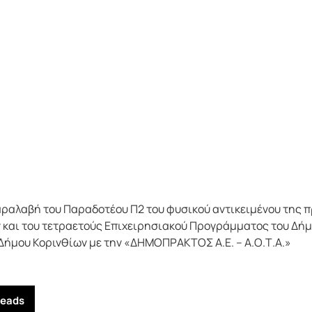
ραλαβή του Παραδοτέου Π2 του φυσικού αντικειμένου της π
και του τετραετούς Επιχειρησιακού Προγράμματος του Δήμο
Δήμου Κορινθίων με την «ΔΗΜΟΠΡΑΚΤΟΣ Α.Ε. – Α.Ο.Τ.Α.»
reads