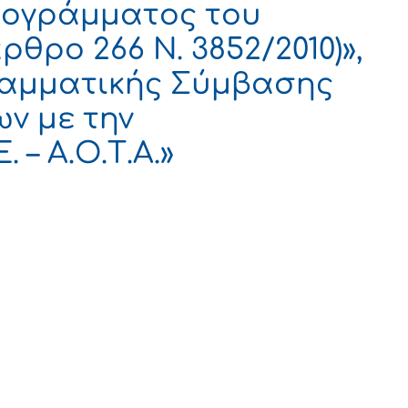
ρογράμματος του
θρο 266 Ν. 3852/2010)»,
ραμματικής Σύμβασης
ν με την
– Α.Ο.Τ.Α.»