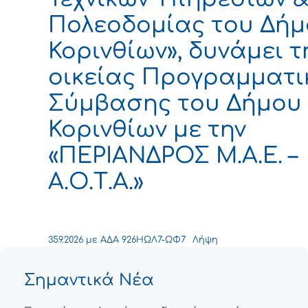
Πολεοδομίας του Δή
Κορινθίων», δυνάμει τ
οικείας Προγραμματι
Σύμβασης του Δήμου
Κορινθίων με την
«ΠΕΡΙΑΝΔΡΟΣ Μ.Α.Ε. –
Α.Ο.Τ.Α.»
359.2026 με ΑΔΑ 926ΗΩΛ7-ΩΦ7
Λήψη
Σημαντικά Νέα