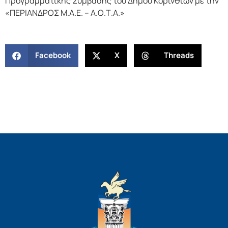
Προγραμματικής Σύμβασης του Δήμου Κορινθίων με την
«ΠΕΡΙΑΝΔΡΟΣ Μ.Α.Ε. – Α.Ο.Τ.Α.»
Facebook
X
Threads