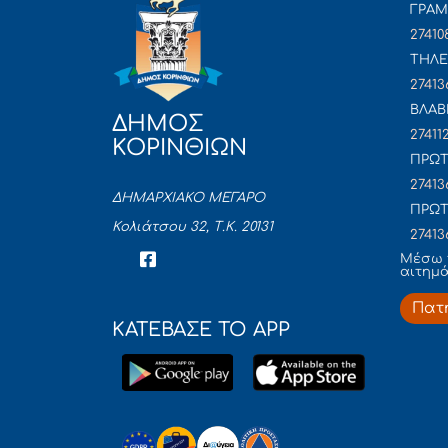
ΓΡΑ
27410
ΤΗΛΕ
27413
ΒΛΑΒ
ΔΗΜΟΣ
27411
ΚΟΡΙΝΘΙΩΝ
ΠΡΩΤ
27413
ΔΗΜΑΡΧΙΑΚΟ ΜΕΓΑΡΟ
ΠΡΩΤ
Κολιάτσου 32, Τ.Κ. 20131
27413
Mέσω 
αιτημ
Πατ
ΚΑΤΕΒΑΣΕ ΤΟ APP