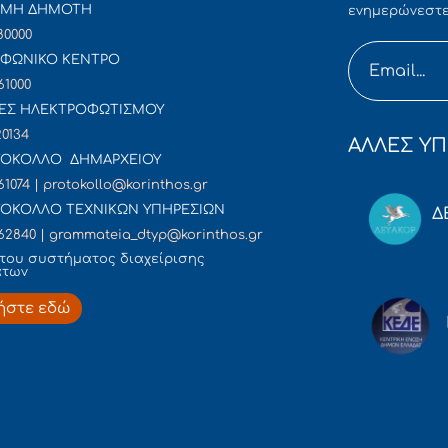
ΜΜΗ ΔΗΜΟΤΗ
ενημερώνεστε
80000
ΦΩΝΙΚΟ ΚΕΝΤΡΟ
61000
ΕΣ ΗΛΕΚΤΡΟΦΩΤΙΣΜΟΥ
20134
ΑΛΛΕΣ ΥΠ
ΟΚΟΛΛΟ ΔΗΜΑΡΧΕΙΟΥ
61074 | protokollo@korinthos.gr
ΟΚΟΛΛΟ ΤΕΧΝΙΚΩΝ ΥΠΗΡΕΣΙΩΝ
Δ
62840 | grammateia_dtyp@korinthos.gr
του συστήματος διαχείρισης
άτων
ήστε εδώ