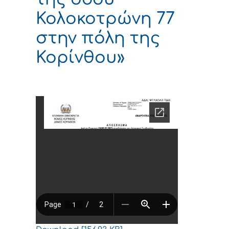
Κολοκοτρώνη 77
στην πόλη της
Κορίνθου»