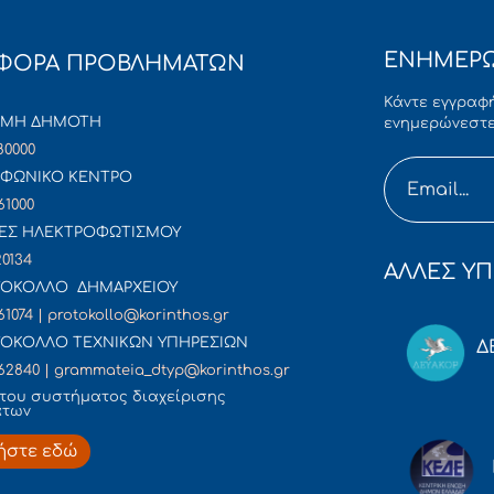
ΕΝΗΜΕΡΩ
ΦΟΡΑ ΠΡΟΒΛΗΜΑΤΩΝ
Κάντε εγγραφή
ΜΜΗ ΔΗΜΟΤΗ
ενημερώνεστε
80000
ΦΩΝΙΚΟ ΚΕΝΤΡΟ
61000
ΕΣ ΗΛΕΚΤΡΟΦΩΤΙΣΜΟΥ
20134
ΑΛΛΕΣ ΥΠ
ΟΚΟΛΛΟ ΔΗΜΑΡΧΕΙΟΥ
61074 | protokollo@korinthos.gr
ΟΚΟΛΛΟ ΤΕΧΝΙΚΩΝ ΥΠΗΡΕΣΙΩΝ
Δ
62840 | grammateia_dtyp@korinthos.gr
του συστήματος διαχείρισης
άτων
ήστε εδώ