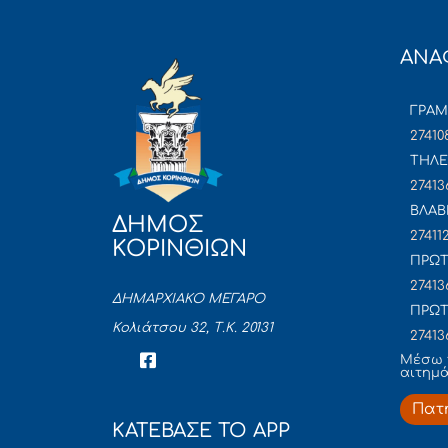
ΑΝΑ
ΓΡΑ
27410
ΤΗΛΕ
27413
ΒΛΑΒ
ΔΗΜΟΣ
27411
ΚΟΡΙΝΘΙΩΝ
ΠΡΩΤ
27413
ΔΗΜΑΡΧΙΑΚΟ ΜΕΓΑΡΟ
ΠΡΩΤ
Κολιάτσου 32, Τ.Κ. 20131
27413
Mέσω 
αιτημ
Πατ
ΚΑΤΕΒΑΣΕ ΤΟ APP