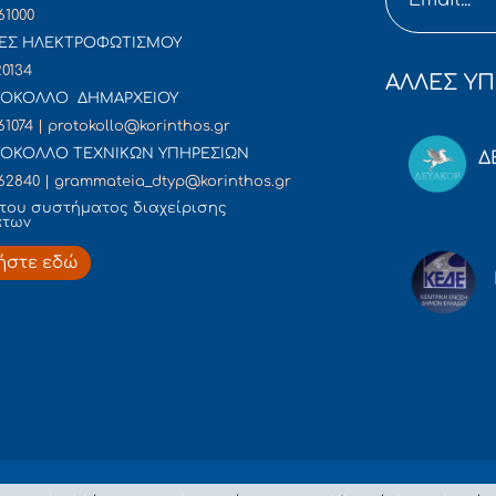
61000
ΕΣ ΗΛΕΚΤΡΟΦΩΤΙΣΜΟΥ
20134
ΑΛΛΕΣ ΥΠ
ΟΚΟΛΛΟ ΔΗΜΑΡΧΕΙΟΥ
61074 | protokollo@korinthos.gr
ΟΚΟΛΛΟ ΤΕΧΝΙΚΩΝ ΥΠΗΡΕΣΙΩΝ
Δ
62840 | grammateia_dtyp@korinthos.gr
του συστήματος διαχείρισης
άτων
ήστε εδώ