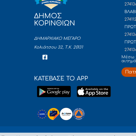
27413
ΒΛΑΒ
ΔΗΜΟΣ
27411
ΚΟΡΙΝΘΙΩΝ
ΠΡΩΤ
27413
ΔΗΜΑΡΧΙΑΚΟ ΜΕΓΑΡΟ
ΠΡΩΤ
Κολιάτσου 32, Τ.Κ. 20131
27413
Mέσω 
αιτημ
Πατ
ΚΑΤΕΒΑΣΕ ΤΟ APP