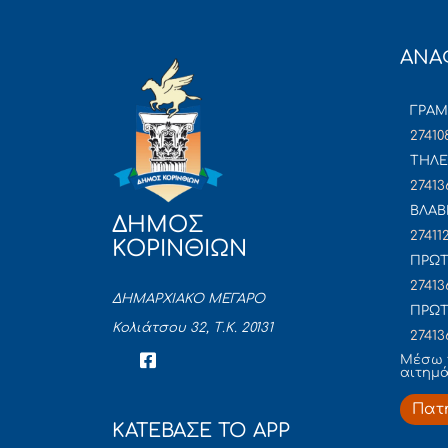
ΑΝΑ
ΓΡΑ
27410
ΤΗΛΕ
27413
ΒΛΑΒ
ΔΗΜΟΣ
27411
ΚΟΡΙΝΘΙΩΝ
ΠΡΩΤ
27413
ΔΗΜΑΡΧΙΑΚΟ ΜΕΓΑΡΟ
ΠΡΩΤ
Κολιάτσου 32, Τ.Κ. 20131
27413
Mέσω 
αιτημ
Πατ
ΚΑΤΕΒΑΣΕ ΤΟ APP