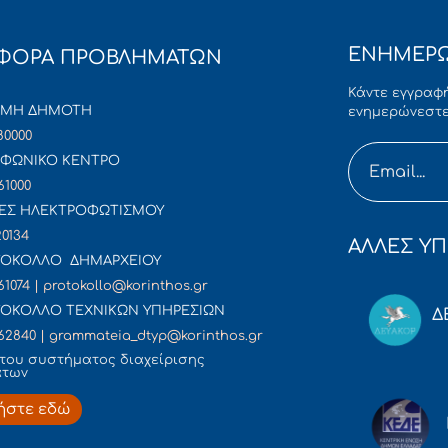
ΕΝΗΜΕΡΩ
ΦΟΡΑ ΠΡΟΒΛΗΜΑΤΩΝ
Κάντε εγγραφή
ΜΜΗ ΔΗΜΟΤΗ
ενημερώνεστε
80000
ΦΩΝΙΚΟ ΚΕΝΤΡΟ
61000
ΕΣ ΗΛΕΚΤΡΟΦΩΤΙΣΜΟΥ
20134
ΑΛΛΕΣ ΥΠ
ΟΚΟΛΛΟ ΔΗΜΑΡΧΕΙΟΥ
61074 | protokollo@korinthos.gr
ΟΚΟΛΛΟ ΤΕΧΝΙΚΩΝ ΥΠΗΡΕΣΙΩΝ
Δ
62840 | grammateia_dtyp@korinthos.gr
του συστήματος διαχείρισης
άτων
ήστε εδώ