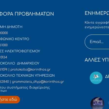
ΕΝΗΜΕΡΩ
ΦΟΡΑ ΠΡΟΒΛΗΜΑΤΩΝ
Κάντε εγγραφή
ΜΜΗ ΔΗΜΟΤΗ
ενημερώνεστε
80000
ΦΩΝΙΚΟ ΚΕΝΤΡΟ
61000
ΕΣ ΗΛΕΚΤΡΟΦΩΤΙΣΜΟΥ
20134
ΑΛΛΕΣ ΥΠ
ΟΚΟΛΛΟ ΔΗΜΑΡΧΕΙΟΥ
61074 | protokollo@korinthos.gr
ΟΚΟΛΛΟ ΤΕΧΝΙΚΩΝ ΥΠΗΡΕΣΙΩΝ
Δ
62840 | grammateia_dtyp@korinthos.gr
του συστήματος διαχείρισης
άτων
ήστε εδώ