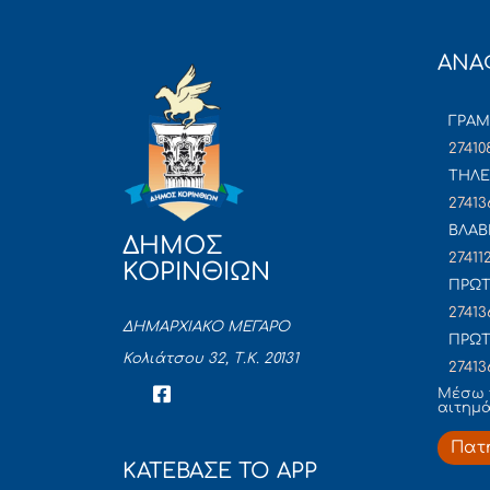
ΑΝΑ
ΓΡΑ
27410
ΤΗΛΕ
27413
ΒΛΑΒ
ΔΗΜΟΣ
27411
ΚΟΡΙΝΘΙΩΝ
ΠΡΩΤ
27413
ΔΗΜΑΡΧΙΑΚΟ ΜΕΓΑΡΟ
ΠΡΩΤ
Κολιάτσου 32, Τ.Κ. 20131
27413
Mέσω 
αιτημ
Πατ
ΚΑΤΕΒΑΣΕ ΤΟ APP