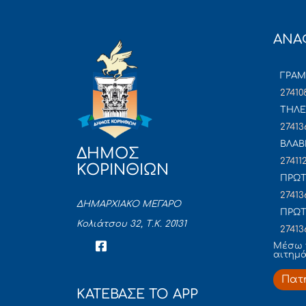
ΑΝΑ
ΓΡΑ
27410
ΤΗΛΕ
27413
ΒΛΑΒ
ΔΗΜΟΣ
27411
ΚΟΡΙΝΘΙΩΝ
ΠΡΩΤ
27413
ΔΗΜΑΡΧΙΑΚΟ ΜΕΓΑΡΟ
ΠΡΩΤ
Κολιάτσου 32, Τ.Κ. 20131
27413
Mέσω 
αιτημ
Πατ
ΚΑΤΕΒΑΣΕ ΤΟ APP