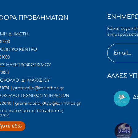
ΕΝΗΜΕΡΩ
ΦΟΡΑ ΠΡΟΒΛΗΜΑΤΩΝ
Κάντε εγγραφή
ΜΜΗ ΔΗΜΟΤΗ
ενημερώνεστε
80000
ΦΩΝΙΚΟ ΚΕΝΤΡΟ
61000
ΕΣ ΗΛΕΚΤΡΟΦΩΤΙΣΜΟΥ
20134
ΑΛΛΕΣ ΥΠ
ΟΚΟΛΛΟ ΔΗΜΑΡΧΕΙΟΥ
61074 | protokollo@korinthos.gr
ΟΚΟΛΛΟ ΤΕΧΝΙΚΩΝ ΥΠΗΡΕΣΙΩΝ
Δ
62840 | grammateia_dtyp@korinthos.gr
του συστήματος διαχείρισης
άτων
ήστε εδώ