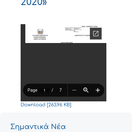
2020»
Download [263.96 KB]
Σημαντικά Νέα