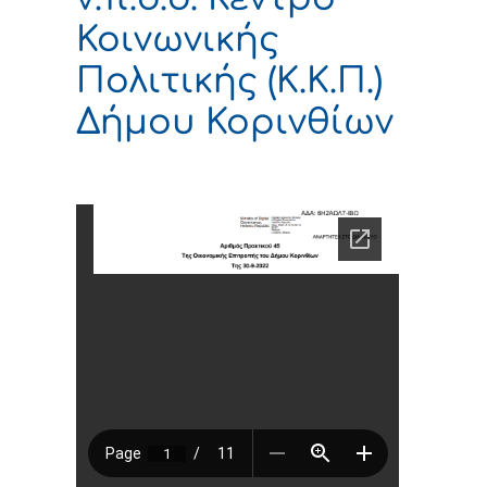
Κοινωνικής
Πολιτικής (Κ.Κ.Π.)
Δήμου Κορινθίων