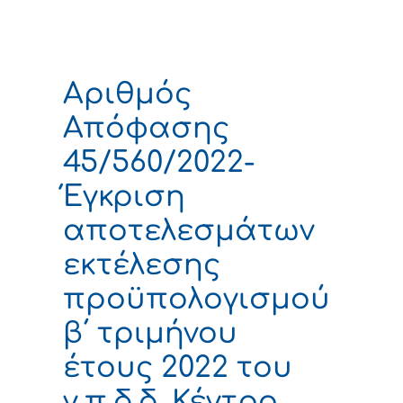
Αριθμός
Απόφασης
45/560/2022-
Έγκριση
αποτελεσμάτων
εκτέλεσης
προϋπολογισμού
β΄ τριμήνου
έτους 2022 του
ν.π.δ.δ. Κέντρο