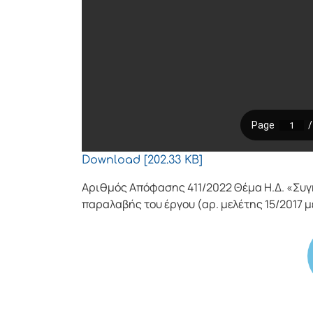
Download [202.33 KB]
Αριθμός Απόφασης 411/2022 Θέμα Η.Δ. «Συγ
παραλαβής του έργου (αρ. μελέτης 15/2017 