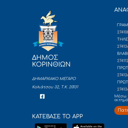
ΑΝΑ
ΓΡΑ
27410
ΤΗΛΕ
27413
ΒΛΑΒ
ΔΗΜΟΣ
27411
ΚΟΡΙΝΘΙΩΝ
ΠΡΩΤ
27413
ΔΗΜΑΡΧΙΑΚΟ ΜΕΓΑΡΟ
ΠΡΩΤ
Κολιάτσου 32, Τ.Κ. 20131
27413
Mέσω 
αιτημ
Πατ
ΚΑΤΕΒΑΣΕ ΤΟ APP