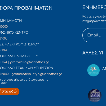
ΕΝΗΜΕΡΩ
ΦΟΡΑ ΠΡΟΒΛΗΜΑΤΩΝ
Κάντε εγγραφή
ΜΜΗ ΔΗΜΟΤΗ
ενημερώνεστε
80000
ΦΩΝΙΚΟ ΚΕΝΤΡΟ
61000
ΕΣ ΗΛΕΚΤΡΟΦΩΤΙΣΜΟΥ
20134
ΑΛΛΕΣ ΥΠ
ΟΚΟΛΛΟ ΔΗΜΑΡΧΕΙΟΥ
61074 | protokollo@korinthos.gr
ΟΚΟΛΛΟ ΤΕΧΝΙΚΩΝ ΥΠΗΡΕΣΙΩΝ
Δ
62840 | grammateia_dtyp@korinthos.gr
του συστήματος διαχείρισης
άτων
ήστε εδώ