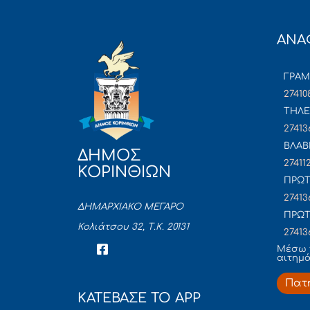
ΑΝΑ
ΓΡΑ
27410
ΤΗΛΕ
27413
ΒΛΑΒ
ΔΗΜΟΣ
27411
ΚΟΡΙΝΘΙΩΝ
ΠΡΩΤ
27413
ΔΗΜΑΡΧΙΑΚΟ ΜΕΓΑΡΟ
ΠΡΩΤ
Κολιάτσου 32, Τ.Κ. 20131
27413
Mέσω 
αιτημ
Πατ
ΚΑΤΕΒΑΣΕ ΤΟ APP