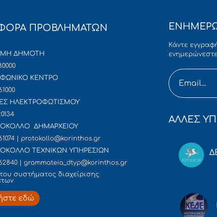
ΕΝΗΜΕΡΩ
ΦΟΡΑ ΠΡΟΒΛΗΜΑΤΩΝ
Κάντε εγγραφή
ΜΜΗ ΔΗΜΟΤΗ
ενημερώνεστε
80000
ΦΩΝΙΚΟ ΚΕΝΤΡΟ
61000
ΕΣ ΗΛΕΚΤΡΟΦΩΤΙΣΜΟΥ
20134
ΑΛΛΕΣ ΥΠ
ΟΚΟΛΛΟ ΔΗΜΑΡΧΕΙΟΥ
61074 | protokollo@korinthos.gr
ΟΚΟΛΛΟ ΤΕΧΝΙΚΩΝ ΥΠΗΡΕΣΙΩΝ
Δ
62840 | grammateia_dtyp@korinthos.gr
του συστήματος διαχείρισης
άτων
ήστε εδώ