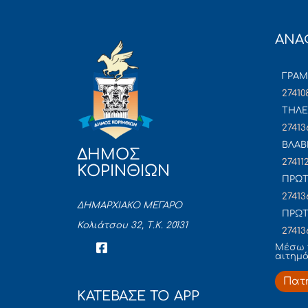
ΑΝΑ
ΓΡΑ
27410
ΤΗΛΕ
27413
ΒΛΑΒ
ΔΗΜΟΣ
27411
ΚΟΡΙΝΘΙΩΝ
ΠΡΩΤ
27413
ΔΗΜΑΡΧΙΑΚΟ ΜΕΓΑΡΟ
ΠΡΩΤ
Κολιάτσου 32, Τ.Κ. 20131
27413
Mέσω 
αιτημ
Πατ
ΚΑΤΕΒΑΣΕ ΤΟ APP