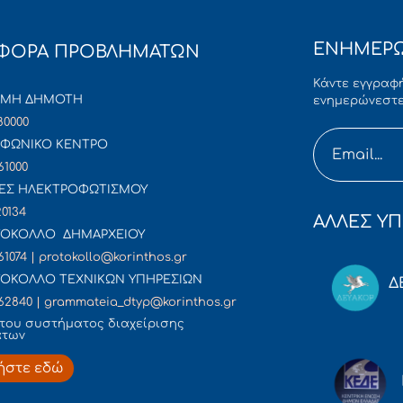
ΕΝΗΜΕΡΩ
ΦΟΡΑ ΠΡΟΒΛΗΜΑΤΩΝ
Κάντε εγγραφή
ΜΜΗ ΔΗΜΟΤΗ
ενημερώνεστε
80000
ΦΩΝΙΚΟ ΚΕΝΤΡΟ
61000
ΕΣ ΗΛΕΚΤΡΟΦΩΤΙΣΜΟΥ
20134
ΑΛΛΕΣ ΥΠ
ΟΚΟΛΛΟ ΔΗΜΑΡΧΕΙΟΥ
61074 | protokollo@korinthos.gr
ΟΚΟΛΛΟ ΤΕΧΝΙΚΩΝ ΥΠΗΡΕΣΙΩΝ
Δ
62840 | grammateia_dtyp@korinthos.gr
του συστήματος διαχείρισης
άτων
ήστε εδώ