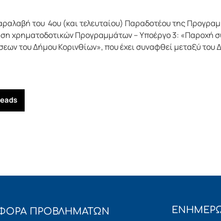
αραλαβή του 4ου (και τελευταίου) Παραδοτέου της Προγρα
ριση χρηματοδοτικών Προγραμμάτων – Υποέργο 3: «Παροχή σ
ων του Δήμου Κορινθίων», που έχει συναφθεί μεταξύ του 
reads
ΕΝΗΜΕΡΩ
ΦΟΡΑ ΠΡΟΒΛΗΜΑΤΩΝ