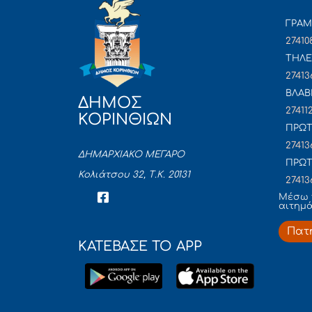
ΓΡΑ
27410
ΤΗΛΕ
27413
ΒΛΑΒ
ΔΗΜΟΣ
27411
ΚΟΡΙΝΘΙΩΝ
ΠΡΩΤ
27413
ΔΗΜΑΡΧΙΑΚΟ ΜΕΓΑΡΟ
ΠΡΩΤ
Κολιάτσου 32, Τ.Κ. 20131
27413
Mέσω 
αιτημ
Πατ
ΚΑΤΕΒΑΣΕ ΤΟ APP