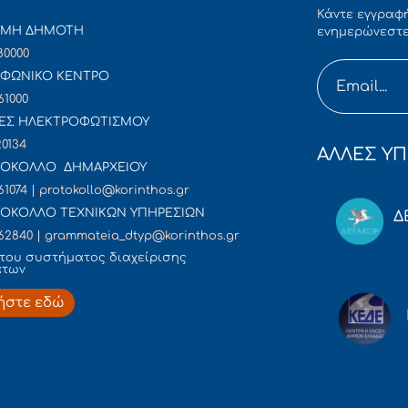
Κάντε εγγραφή
ΜΜΗ ΔΗΜΟΤΗ
ενημερώνεστε
80000
ΦΩΝΙΚΟ ΚΕΝΤΡΟ
61000
ΕΣ ΗΛΕΚΤΡΟΦΩΤΙΣΜΟΥ
20134
ΑΛΛΕΣ ΥΠ
ΟΚΟΛΛΟ ΔΗΜΑΡΧΕΙΟΥ
61074 | protokollo@korinthos.gr
ΟΚΟΛΛΟ ΤΕΧΝΙΚΩΝ ΥΠΗΡΕΣΙΩΝ
Δ
62840 | grammateia_dtyp@korinthos.gr
του συστήματος διαχείρισης
άτων
ήστε εδώ