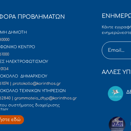
ΕΝΗΜΕΡΩ
ΦΟΡΑ ΠΡΟΒΛΗΜΑΤΩΝ
Κάντε εγγραφή
ΜΜΗ ΔΗΜΟΤΗ
ενημερώνεστε
80000
ΦΩΝΙΚΟ ΚΕΝΤΡΟ
61000
ΕΣ ΗΛΕΚΤΡΟΦΩΤΙΣΜΟΥ
20134
ΑΛΛΕΣ ΥΠ
ΟΚΟΛΛΟ ΔΗΜΑΡΧΕΙΟΥ
61074 | protokollo@korinthos.gr
ΟΚΟΛΛΟ ΤΕΧΝΙΚΩΝ ΥΠΗΡΕΣΙΩΝ
Δ
62840 | grammateia_dtyp@korinthos.gr
του συστήματος διαχείρισης
άτων
ήστε εδώ