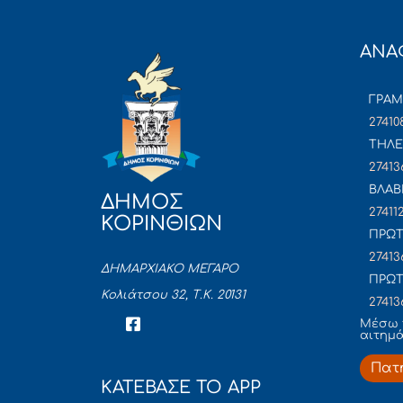
ΑΝΑ
ΓΡΑ
27410
ΤΗΛΕ
27413
ΒΛΑΒ
ΔΗΜΟΣ
27411
ΚΟΡΙΝΘΙΩΝ
ΠΡΩΤ
27413
ΔΗΜΑΡΧΙΑΚΟ ΜΕΓΑΡΟ
ΠΡΩΤ
Κολιάτσου 32, Τ.Κ. 20131
27413
Mέσω 
αιτημ
Πατ
ΚΑΤΕΒΑΣΕ ΤΟ APP