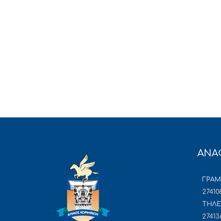
ΑΝΑ
ΓΡΑ
27410
ΤΗΛΕ
27413