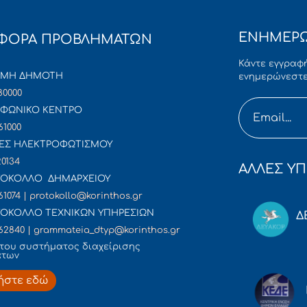
ΕΝΗΜΕΡΩ
ΦΟΡΑ ΠΡΟΒΛΗΜΑΤΩΝ
Κάντε εγγραφή
ΜΜΗ ΔΗΜΟΤΗ
ενημερώνεστε
80000
ΦΩΝΙΚΟ ΚΕΝΤΡΟ
61000
ΕΣ ΗΛΕΚΤΡΟΦΩΤΙΣΜΟΥ
20134
ΑΛΛΕΣ ΥΠ
ΟΚΟΛΛΟ ΔΗΜΑΡΧΕΙΟΥ
61074 | protokollo@korinthos.gr
ΟΚΟΛΛΟ ΤΕΧΝΙΚΩΝ ΥΠΗΡΕΣΙΩΝ
Δ
62840 | grammateia_dtyp@korinthos.gr
του συστήματος διαχείρισης
άτων
ήστε εδώ