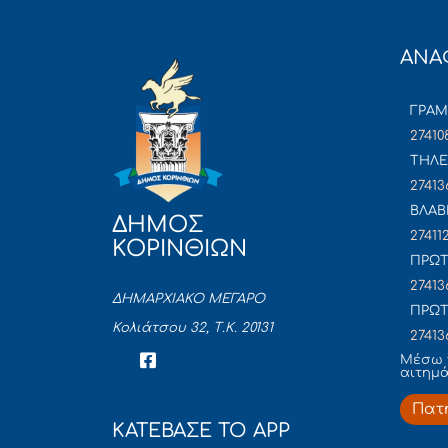
ΑΝΑ
ΓΡΑ
27410
ΤΗΛΕ
27413
ΒΛΑΒ
ΔΗΜΟΣ
27411
ΚΟΡΙΝΘΙΩΝ
ΠΡΩΤ
27413
ΔΗΜΑΡΧΙΑΚΟ ΜΕΓΑΡΟ
ΠΡΩΤ
Κολιάτσου 32, Τ.Κ. 20131
27413
Mέσω 
αιτημ
Πατ
ΚΑΤΕΒΑΣΕ ΤΟ APP