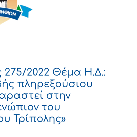
275/2022 Θέμα Η.Δ.:
βής πληρεξούσιου
παραστεί στην
ενώπιον του
ου Τρίπολης»