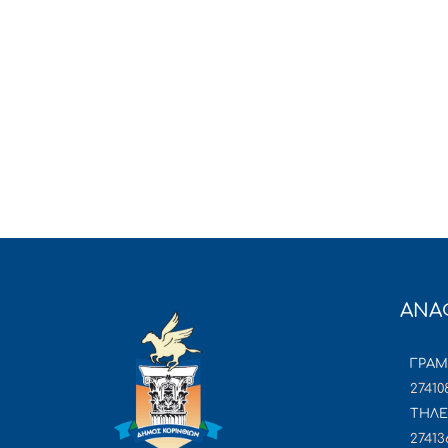
ΑΝΑ
ΓΡΑ
27410
ΤΗΛΕ
27413