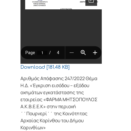
Download [181.48 KB]
Αριθμός Απόφασης 247/2022 Θέμα
Η.Δ. «Έγκριση εισόδου – εξόδου
οχημάτων εγκατάστασης της
εταιρείας «ΦΑΡΜΑ ΜΗΤΣΟΠΟΥΛΟΣ
Α.Κ.Β.Ε.Ε.Κ» στην περιοχή
΄΄Πουρνερί΄΄ της Κοινότητας
Αρχαίας Κορίνθου του Δήμου
Κορινθίων»