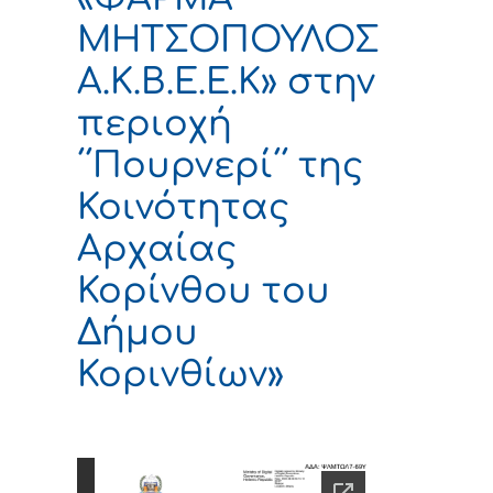
ΜΗΤΣΟΠΟΥΛΟΣ
Α.Κ.Β.Ε.Ε.Κ» στην
περιοχή
΄΄Πουρνερί΄΄ της
Κοινότητας
Αρχαίας
Κορίνθου του
Δήμου
Κορινθίων»