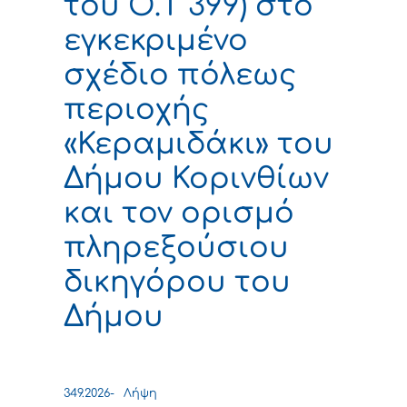
του Ο.Τ 399) στο
εγκεκριμένο
σχέδιο πόλεως
περιοχής
«Κεραμιδάκι» του
Δήμου Κορινθίων
και τον ορισμό
πληρεξούσιου
δικηγόρου του
Δήμου
349.2026-
Λήψη