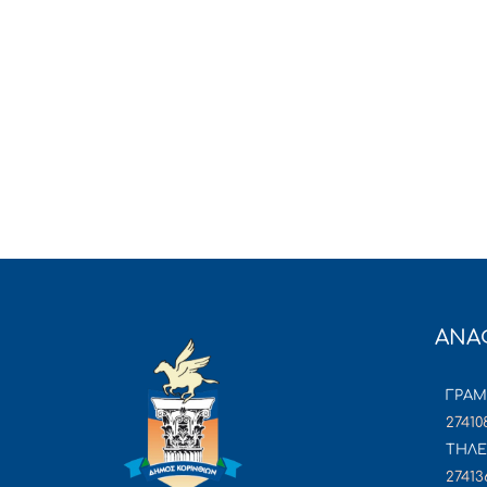
ΑΝΑ
ΓΡΑ
27410
ΤΗΛΕ
27413