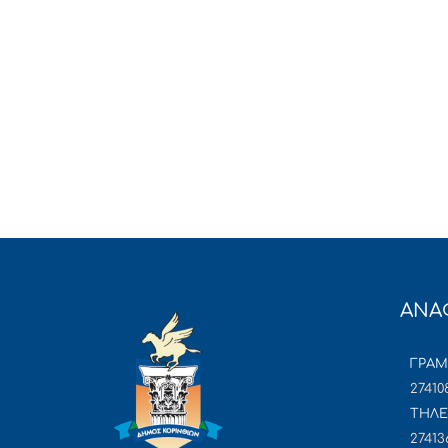
ΑΝΑ
ΓΡΑ
27410
ΤΗΛΕ
27413