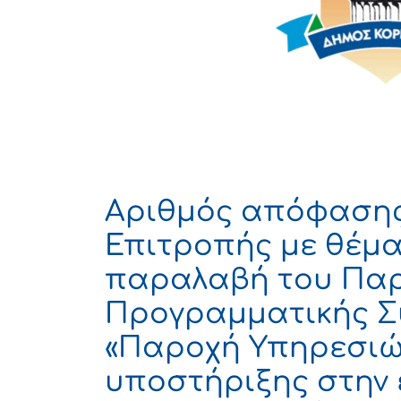
Αριθμός απόφασης 
Επιτροπής με θέμα
παραλαβή του Παρ
Προγραμματικής Σ
«Παροχή Υπηρεσιώ
υποστήριξης στην