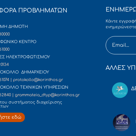
ΕΝΗΜΕΡΩ
ΦΟΡΑ ΠΡΟΒΛΗΜΑΤΩΝ
Κάντε εγγραφή
ΜΜΗ ΔΗΜΟΤΗ
ενημερώνεστε
80000
ΦΩΝΙΚΟ ΚΕΝΤΡΟ
61000
ΕΣ ΗΛΕΚΤΡΟΦΩΤΙΣΜΟΥ
20134
ΑΛΛΕΣ ΥΠ
ΟΚΟΛΛΟ ΔΗΜΑΡΧΕΙΟΥ
61074 | protokollo@korinthos.gr
ΟΚΟΛΛΟ ΤΕΧΝΙΚΩΝ ΥΠΗΡΕΣΙΩΝ
Δ
62840 | grammateia_dtyp@korinthos.gr
του συστήματος διαχείρισης
άτων
ήστε εδώ