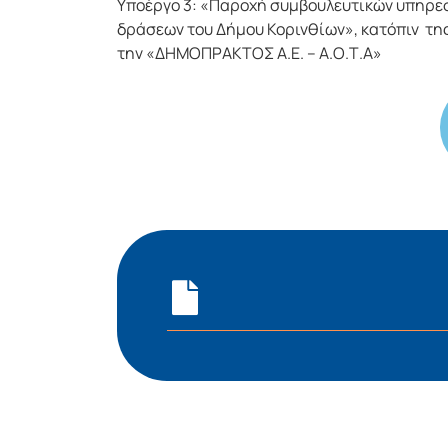
Υποέργο 3: «Παροχή συμβουλευτικών υπηρε
δράσεων του Δήμου Κορινθίων», κατόπιν τ
την «ΔΗΜΟΠΡΑΚΤΟΣ Α.Ε. – Α.Ο.Τ.Α»