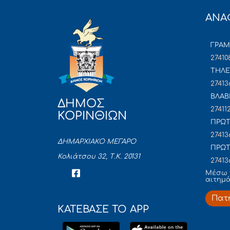
ΑΝΑ
ΓΡΑ
27410
ΤΗΛΕ
27413
ΒΛΑΒ
ΔΗΜΟΣ
27411
ΚΟΡΙΝΘΙΩΝ
ΠΡΩΤ
27413
ΔΗΜΑΡΧΙΑΚΟ ΜΕΓΑΡΟ
ΠΡΩΤ
Κολιάτσου 32, Τ.Κ. 20131
27413
Mέσω 
αιτημ
Πατ
ΚΑΤΕΒΑΣΕ ΤΟ APP