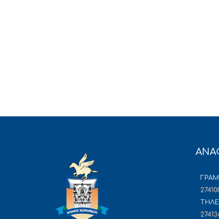
ΑΝΑ
ΓΡΑ
27410
ΤΗΛΕ
27413