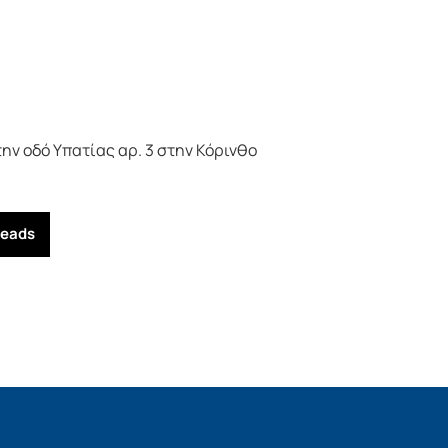
ν οδό Υπατίας αρ. 3 στην Κόρινθο
reads