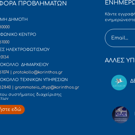
ΕΝΗΜΕΡΩ
ΦΟΡΑ ΠΡΟΒΛΗΜΑΤΩΝ
Κάντε εγγραφή
ΜΜΗ ΔΗΜΟΤΗ
ενημερώνεστε
80000
ΦΩΝΙΚΟ ΚΕΝΤΡΟ
61000
ΕΣ ΗΛΕΚΤΡΟΦΩΤΙΣΜΟΥ
20134
ΑΛΛΕΣ ΥΠ
ΟΚΟΛΛΟ ΔΗΜΑΡΧΕΙΟΥ
61074 | protokollo@korinthos.gr
ΟΚΟΛΛΟ ΤΕΧΝΙΚΩΝ ΥΠΗΡΕΣΙΩΝ
Δ
62840 | grammateia_dtyp@korinthos.gr
του συστήματος διαχείρισης
άτων
ήστε εδώ