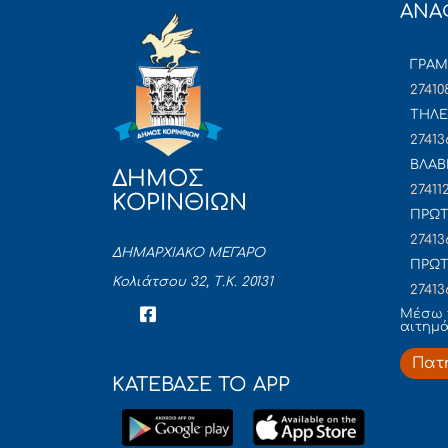
ΑΝΑ
ΓΡΑ
27410
ΤΗΛΕ
27413
ΒΛΑΒ
ΔΗΜΟΣ
27411
ΚΟΡΙΝΘΙΩΝ
ΠΡΩΤ
27413
ΔΗΜΑΡΧΙΑΚΟ ΜΕΓΑΡΟ
ΠΡΩΤ
Κολιάτσου 32, Τ.Κ. 20131
27413
Mέσω 
αιτημ
Πατ
ΚΑΤΕΒΑΣΕ ΤΟ APP