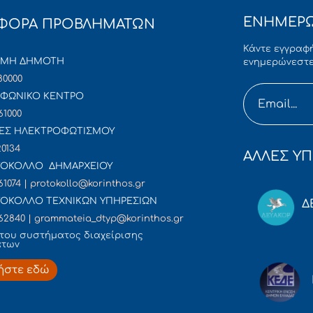
ΕΝΗΜΕΡΩ
ΦΟΡΑ ΠΡΟΒΛΗΜΑΤΩΝ
Κάντε εγγραφή
ΜΜΗ ΔΗΜΟΤΗ
ενημερώνεστε
80000
ΦΩΝΙΚΟ ΚΕΝΤΡΟ
61000
ΕΣ ΗΛΕΚΤΡΟΦΩΤΙΣΜΟΥ
20134
ΑΛΛΕΣ ΥΠ
ΟΚΟΛΛΟ ΔΗΜΑΡΧΕΙΟΥ
61074 | protokollo@korinthos.gr
ΟΚΟΛΛΟ ΤΕΧΝΙΚΩΝ ΥΠΗΡΕΣΙΩΝ
Δ
62840 | grammateia_dtyp@korinthos.gr
του συστήματος διαχείρισης
άτων
ήστε εδώ