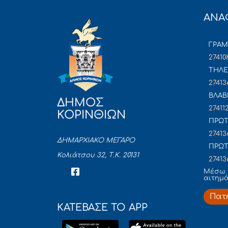
ΑΝΑ
ΓΡΑ
27410
ΤΗΛΕ
27413
ΒΛΑΒ
ΔΗΜΟΣ
27411
ΚΟΡΙΝΘΙΩΝ
ΠΡΩΤ
27413
ΔΗΜΑΡΧΙΑΚΟ ΜΕΓΑΡΟ
ΠΡΩΤ
Κολιάτσου 32, Τ.Κ. 20131
27413
Mέσω 
αιτημ
Πατ
ΚΑΤΕΒΑΣΕ ΤΟ APP