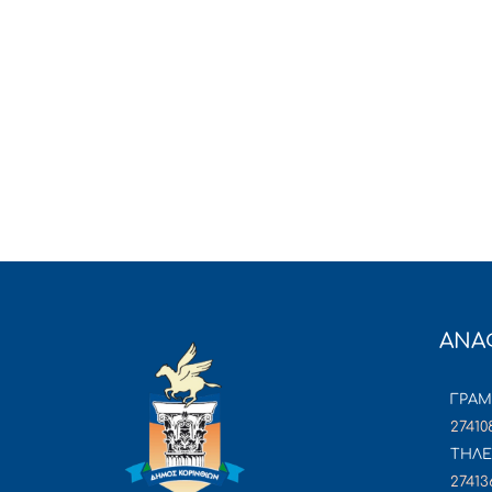
ΑΝΑ
ΓΡΑ
27410
ΤΗΛΕ
27413