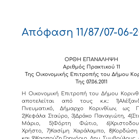
Απόφαση 11/87/07-06-2
ΟΡΘΗ ΕΠΑΝΑΛΗΨΗ
Αριθμός Πρακτικού 11
Της Οικονομικής Επιτρoπής τoυ Δήμoυ Κo
Της 07.06.2011
Η Οικονομική Επιτρoπή τoυ Δήμoυ Κoριvθ
απoτελείται από τoυς κ.κ.: 1)Αλέξα
Πνευματικό, Δήμαρχo Κoριvθίωv, ως Π
2)Κεφάλα Σταύρο, 3)Δράκο Παναγιώτη, 4)Σ
Μάριο, 5)Φόρτη Φώτιο, 6)Χριστοδου
Χρήστο, 7)Κασίμη Χαράλαμπο, 8)Κορδώσ
και 9)Καρπούζη Γρηγόριο, Δημ. Συμβoύλoυς, 