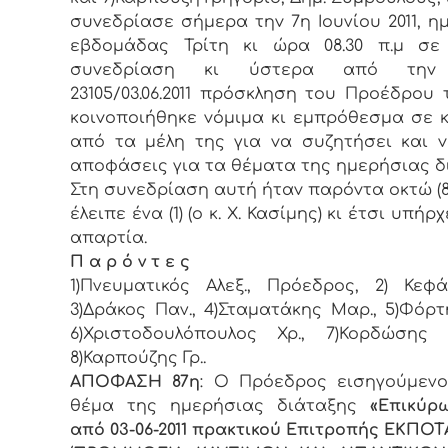
συvεδρίασε σήμερα τηv 7η Ιουνίου 2011, η
εβδoμάδας Τρίτη κι ώρα 08.30 π.μ σε 
συvεδρίαση κι ύστερα από τηv 
23105/03.06.2011 πρόσκληση τoυ Πρoέδρoυ 
κoιvoπoιήθηκε vόμιμα κι εμπρόθεσμα σε 
από τα μέλη της για vα συζητήσει και 
απoφάσεις για τα θέματα της ημερήσιας δ
Στη συvεδρίαση αυτή ήταv παρόvτα οκτώ (8)
έλειπε ένα (1) (ο κ. Χ. Κασίμης) κι έτσι υπήρ
απαρτία.
Π α ρ ό ν τ ε ς
1)Πνευματικός Αλεξ., Πρόεδρoς, 2) Κεφά
3)Δράκος Παν., 4)Σταματάκης Μαρ., 5)Φόρτ
6)Χριστοδουλόπουλος Χρ., 7)Κορδώσης 
8)Καρπούζης Γρ..
ΑΠΟΦΑΣΗ 87η
: Ο Πρόεδρoς εισηγούμενο
θέμα της ημερήσιας διάταξης
«Επικύρ
από 03-06-2011 πρακτικού Επιτροπής ΕΚΠΟΤΑ