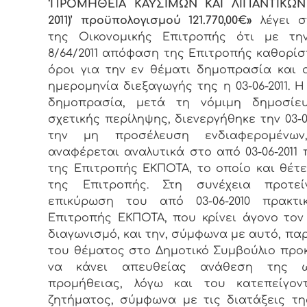
‘ΠΡΟΜΗΘΕΙΑ ΚΑΥΣΙΜΩΝ ΚΑΙ ΛΙΠΑΝΤΙΚΩΝ
2011)’ προϋπολογισμού 121.770,00€»
λέγει σ
της Οικονομικής Επιτροπής ότι με την
8/64/2011 απόφαση της Επιτροπής καθορίσ
όροι για την εν θέματι δημοπρασία και 
ημερομηνία διεξαγωγής της η 03-06-2011. Η
δημοπρασία, μετά τη νόμιμη δημοσίε
σχετικής περίληψης, διενεργήθηκε την 03-06
την μη προσέλευση ενδιαφερομένω
αναφέρεται αναλυτικά στο από 03-06-2011 
της Επιτροπής ΕΚΠΟΤΑ, το οποίο και θέτ
της Επιτροπής. Στη συνέχεια προτεί
επικύρωση του από 03-06-2010 πρακτι
Επιτροπής ΕΚΠΟΤΑ, που κρίνει άγονο το
διαγωνισμό, και την, σύμφωνα με αυτό, π
του θέματος στο Δημοτικό Συμβούλιο προ
να κάνει απευθείας ανάθεση της 
προμήθειας, λόγω και του κατεπείγον
ζητήματος, σύμφωνα με τις διατάξεις τη