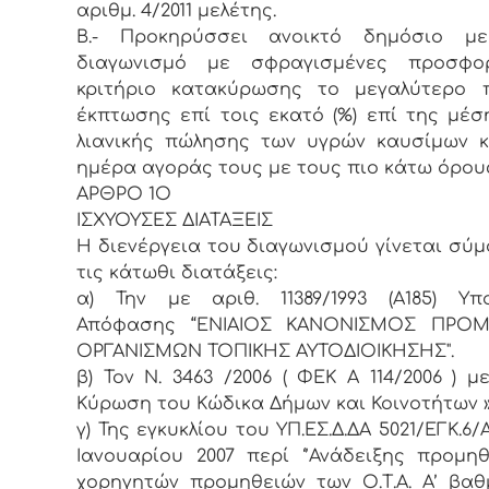
αριθμ. 4/2011 μελέτης.
Β.- Προκηρύσσει ανοικτό δημόσιο μει
διαγωνισμό με σφραγισμένες προσφο
κριτήριο κατακύρωσης το μεγαλύτερο 
έκπτωσης επί τοις εκατό (%) επί της μέσ
λιανικής πώλησης των υγρών καυσίμων 
ημέρα αγοράς τους με τους πιο κάτω όρου
ΑΡΘΡΟ 1Ο
ΙΣΧΥΟΥΣΕΣ ΔΙΑΤΑΞΕΙΣ
Η διενέργεια του διαγωνισμού γίνεται σύ
τις κάτωθι διατάξεις:
α) Την με αριθ. 11389/1993 (Α185) Υπ
Απόφασης “ΕΝΙΑΙΟΣ ΚΑΝΟΝΙΣΜΟΣ ΠΡΟ
ΟΡΓΑΝΙΣΜΩΝ ΤΟΠΙΚΗΣ ΑΥΤΟΔΙΟΙΚΗΣΗΣ".
β) Τον Ν. 3463 /2006 ( ΦΕΚ Α 114/2006 ) με
Κύρωση του Κώδικα Δήμων και Κοινοτήτων 
γ) Της εγκυκλίου του ΥΠ.ΕΣ.Δ.ΔΑ 5021/ΕΓΚ.6
Ιανουαρίου 2007 περί ‘’Ανάδειξης προμη
χορηγητών προμηθειών των Ο.Τ.Α. Α’ βα