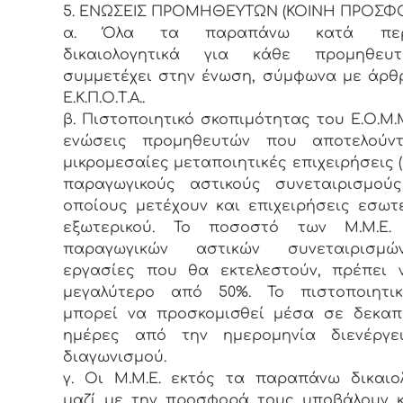
5. ΕΝΩΣΕΙΣ ΠΡΟΜΗΘΕΥΤΩΝ (ΚΟΙΝΗ ΠΡΟΣΦ
α. Όλα τα παραπάνω κατά περ
δικαιολογητικά για κάθε προμηθε
συμμετέχει στην ένωση, σύμφωνα με άρθ
Ε.Κ.Π.Ο.Τ.Α..
β. Πιστοποιητικό σκοπιμότητας του Ε.Ο.Μ.Μ
ενώσεις προμηθευτών που αποτελούν
μικρομεσαίες μεταποιητικές επιχειρήσεις (Μ
παραγωγικούς αστικούς συνεταιρισμούς
οποίους μετέχουν και επιχειρήσεις εσωτ
εξωτερικού. Το ποσοστό των Μ.Μ.Ε
παραγωγικών αστικών συνεταιρισμ
εργασίες που θα εκτελεστούν, πρέπει 
μεγαλύτερο από 50%. Το πιστοποιητι
μπορεί να προσκομισθεί μέσα σε δεκαπέ
ημέρες από την ημερομηνία διενέργε
διαγωνισμού.
γ. Οι Μ.Μ.Ε. εκτός τα παραπάνω δικαιο
μαζί με την προσφορά τους υποβάλουν 