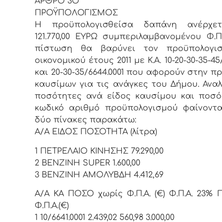
ΑΡΘΡΟ 3Ο
ΠΡΟΫΠΟΛΟΓΙΣΜΟΣ
Η προϋπολογισθείσα δαπάνη ανέρχε
121.770,00 ΕΥΡΩ συμπεριλαμβανομένου Φ.Π
πίστωση θα βαρύνει τον προϋπολογι
οικονομικού έτους 2011 με Κ.Α. 10-20-30-35-45/
και 20-30-35/6644.0001 που αφορούν στην π
καυσίμων για τις ανάγκες του Δήμου. Αναλ
ποσότητες ανά είδος καυσίμου και ποσό
κωδικό αριθμό προϋπολογισμού φαίνοντ
δύο πίνακες παρακάτω:
Α/Α ΕΙΔΟΣ ΠΟΣΟΤΗΤΑ (λίτρα)
1 ΠΕΤΡΕΛΑΙΟ ΚΙΝΗΣΗΣ 79.290,00
2 ΒΕΝΖΙΝΗ SUPER 1.600,00
3 ΒΕΝΖΙΝΗ ΑΜΟΛΥΒΔΗ 4.412,69
Α/Α ΚΑ ΠΟΣΟ χωρίς Φ.Π.Α. (€) Φ.Π.Α. 23%
Φ.Π.Α.(€)
1 10/6641.0001 2.439,02 560,98 3.000,00