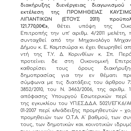
διακήρυξης διενέργειας διαγωνισμού 
εκτέλεση της ΠΡΟΜΗΘΕΙΑΣ ΚΑΥΣΙΜ
ΛΙΠΑΝΤΙΚΩΝ (ΕΤΟΥΣ 2011) προϋπολ
121.770,00€»
, θέτει υπόψη της Οικον
Επιτροπής την υπ’ αριθμ. 4/2011 μελέτη, 
συνταχθεί από την Μηχανολόγο Μηχαν
Δήμου κ. Ε. Καμτσιώρα κι έχει θεωρηθεί απ
ντή της Τ.Υ. Δ. Κορινθίων κ. Σπ. Περ
προτείνει δε στη Οικονομική Επιτ
καθορίσει τους όρους διακήρυξ
δημοπρασίας για την εν θέματι προ
σύμφωνα με τις διατάξεις του άρθρου 7
3852/2010, του Ν. 3463/2006, της αριθμ. 11
απόφασης Υπουργού Εσωτερικών περί 
της εγκυκλίου του ΥΠ.ΕΣ.Δ.Δ.Α. 5021/ΕΓΚ.6/
01-2007 περί «Ανάδειξης προμηθευτών – χ
προμηθειών των Ο.Τ.Α. Α΄ βαθμού, των σ
τους, των δημοτικών και κοινοτικών ιδρυμ