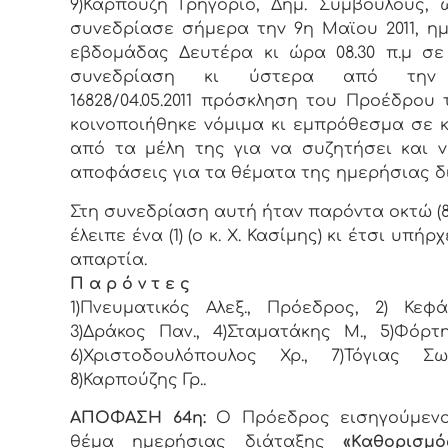
9)Καρπούζη Γρηγόριο, Δημ. Συμβoύλoυς, 
συvεδρίασε σήμερα τηv 9η Μαϊου 2011, η
εβδoμάδας Δευτέρα κι ώρα 08.30 π.μ σε
συvεδρίαση κι ύστερα από τηv 
16828/04.05.2011 πρόσκληση τoυ Πρoέδρoυ 
κoιvoπoιήθηκε vόμιμα κι εμπρόθεσμα σε 
από τα μέλη της για vα συζητήσει και 
απoφάσεις για τα θέματα της ημερήσιας δ
Στη συvεδρίαση αυτή ήταv παρόvτα οκτώ (8)
έλειπε ένα (1) (ο κ. Χ. Κασίμης) κι έτσι υπήρ
απαρτία.
Π α ρ ό ν τ ε ς
1)Πνευματικός Αλεξ., Πρόεδρoς, 2) Κεφά
3)Δράκος Παν., 4)Σταματάκης Μ., 5)Φόρτ
6)Χριστοδουλόπουλος Χρ., 7)Τόγιας Σω
8)Καρπούζης Γρ..
ΑΠΟΦΑΣΗ 64η:
Ο Πρόεδρος εισηγούμενο
θέμα ημερήσιας διάταξης
«Καθορισμ