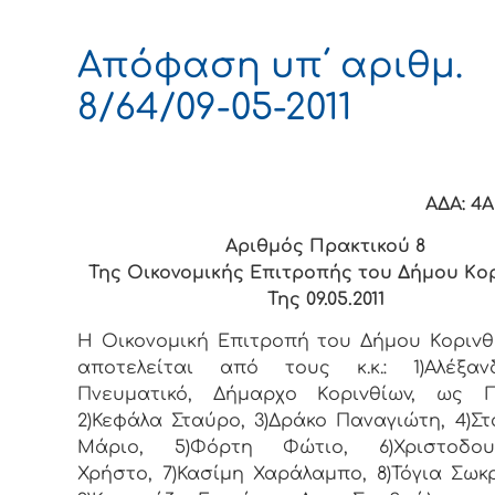
Απόφαση υπ΄ αριθμ.
8/64/09-05-2011
ΑΔΑ: 4
Αριθμός Πρακτικού 8
Της Οικονομικής Επιτρoπής τoυ Δήμoυ Κo
Της 09.05.2011
Η Οικονομική Επιτρoπή τoυ Δήμoυ Κoριvθ
απoτελείται από τoυς κ.κ.: 1)Αλέξα
Πνευματικό, Δήμαρχo Κoριvθίωv, ως Π
2)Κεφάλα Σταύρο, 3)Δράκο Παναγιώτη, 4)Σ
Μάριο, 5)Φόρτη Φώτιο, 6)Χριστοδου
Χρήστο, 7)Κασίμη Χαράλαμπο, 8)Τόγια Σωκ