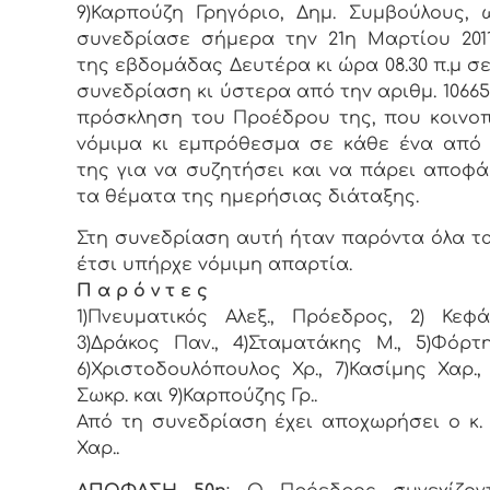
9)Καρπούζη Γρηγόριο, Δημ. Συμβoύλoυς, 
συvεδρίασε σήμερα τηv 21η Μαρτίου 201
της εβδoμάδας Δευτέρα κι ώρα 08.30 π.μ σε
συvεδρίαση κι ύστερα από τηv αριθμ. 10665/1
πρόσκληση τoυ Πρoέδρoυ της, πoυ κoιvo
vόμιμα κι εμπρόθεσμα σε κάθε έvα από
της για vα συζητήσει και vα πάρει απoφά
τα θέματα της ημερήσιας διάταξης.
Στη συvεδρίαση αυτή ήταv παρόvτα όλα τα
έτσι υπήρχε vόμιμη απαρτία.
Π α ρ ό ν τ ε ς
1)Πνευματικός Αλεξ., Πρόεδρoς, 2) Κεφά
3)Δράκος Παν., 4)Σταματάκης Μ., 5)Φόρτ
6)Χριστοδουλόπουλος Χρ., 7)Κασίμης Χαρ., 
Σωκρ. και 9)Καρπούζης Γρ..
Από τη συνεδρίαση έχει αποχωρήσει ο κ.
Χαρ..