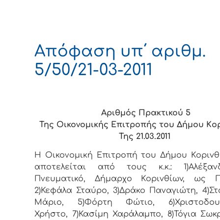
Απόφαση υπ΄ αριθμ.
5/50/21-03-2011
Αριθμός Πρακτικού 5
Της Οικονομικής Επιτρoπής τoυ Δήμoυ Κo
Της 21.03.2011
Η Οικονομική Επιτρoπή τoυ Δήμoυ Κoριvθ
απoτελείται από τoυς κ.κ.: 1)Αλέξα
Πνευματικό, Δήμαρχo Κoριvθίωv, ως Π
2)Κεφάλα Σταύρο, 3)Δράκο Παναγιώτη, 4)Σ
Μάριο, 5)Φόρτη Φώτιο, 6)Χριστοδου
Χρήστο, 7)Κασίμη Χαράλαμπο, 8)Τόγια Σωκ