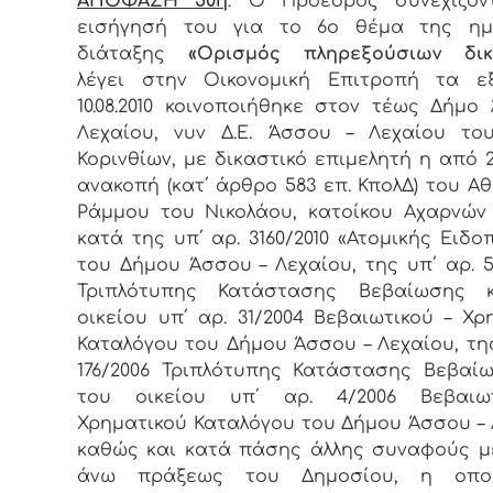
ΑΠΟΦΑΣΗ 50η
: Ο Πρόεδρος συνεχίζον
εισήγησή του για το 6ο θέμα της ημ
διάταξης
«Ορισμός πληρεξούσιων δικ
λέγει στην Οικονομική Επιτροπή τα εξ
10.08.2010 κοινοποιήθηκε στον τέως Δήμο
Λεχαίου, νυν Δ.Ε. Άσσου – Λεχαίου το
Κορινθίων, με δικαστικό επιμελητή η από 29
ανακοπή (κατ΄ άρθρο 583 επ. ΚπολΔ) του Α
Ράμμου του Νικολάου, κατοίκου Αχαρνών 
κατά της υπ΄ αρ. 3160/2010 «Ατομικής Ειδο
του Δήμου Άσσου – Λεχαίου, της υπ΄ αρ. 5
Τριπλότυπης Κατάστασης Βεβαίωσης 
οικείου υπ΄ αρ. 31/2004 Βεβαιωτικού – Χρ
Καταλόγου του Δήμου Άσσου – Λεχαίου, της
176/2006 Τριπλότυπης Κατάστασης Βεβαί
του οικείου υπ΄ αρ. 4/2006 Βεβαιω
Χρηματικού Καταλόγου του Δήμου Άσσου – 
καθώς και κατά πάσης άλλης συναφούς μ
άνω πράξεως του Δημοσίου, η οπο