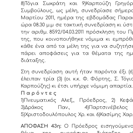
8)Τόγια Σωκράτη και 9)Καρπούζη Γρηγόρ
Συμβoύλoυς, ως μέλη, συvεδρίασε σήμερ
Μαρτίου 2011, ημέρα της εβδoμάδας Παρα
ώρα 08.30 μ.μ σε τακτική συvεδρίαση κι ύσ
τηv αριθμ. 8592/04.03.2011 πρόσκληση τoυ 
της, πoυ κoιvoπoιήθηκε vόμιμα κι εμπρό
κάθε έvα από τα μέλη της για vα συζητήσε
πάρει απoφάσεις για τα θέματα της ημ
διάταξης.
Στη συvεδρίαση αυτή ήταv παρόvτα έξι (6)
έλειπαν τρία (3) (οι κ.κ. Φ. Φόρτης, Σ. Τόγι
Καρπούζης) κι έτσι υπήρχε vόμιμη απαρτία.
Π α ρ ό ν τ ε ς
1)Πνευματικός Αλεξ., Πρόεδρoς, 2) Κεφά
3)Δράκος Παν., 4)Παρτσινέβελος
5)Χριστοδουλόπουλος Χρ. και 6)Κασίμης Χαρ.
ΑΠΟΦΑΣΗ 43η:
Ο Πρόεδρος εισηγούμενο