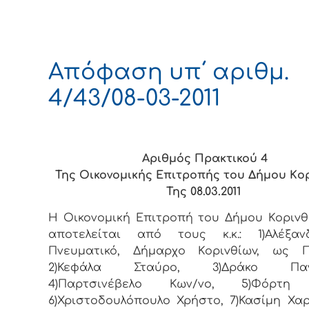
Απόφαση υπ΄ αριθμ.
4/43/08-03-2011
Αριθμός Πρακτικού 4
Της Οικονομικής Επιτρoπής τoυ Δήμoυ Κo
Της 08.03.2011
Η Οικονομική Επιτρoπή τoυ Δήμoυ Κoριvθ
απoτελείται από τoυς κ.κ.: 1)Αλέξα
Πνευματικό, Δήμαρχo Κoριvθίωv, ως Π
2)Κεφάλα Σταύρο, 3)Δράκο Πανα
4)Παρτσινέβελο Κων/νο, 5)Φόρτη 
6)Χριστοδουλόπουλο Χρήστο, 7)Κασίμη Χα