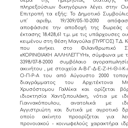
θέμα της ημερήσιας διάταξης «Ο
πληρεξούσιων δικηγόρων» λέγει στην Οι
Επιτροπή τα εξής: Το Δημοτικό Συμβούλι
υπ΄ αριθμ. 19/309/05-10-2010 απόφ
αποφάσισε την αποδοχή της δωρεάς α
έκτασης 18.428,61 τ.μ. με τις υπάρχουσες ο
κειμένου στη θέση Μαγούλα (ΠΥΡΓΟΣ) Τ.Δ. Κ
που ανήκει στο Φιλανθρωπικό Σω
«ΚΟΡΙΝΘΙΑΚΗ ΑΛΛΗΛΕΓΓΥΗ», σύμφωνα με τ
3398/07-8-2000 συμβόλαιο αγοραπωλησ
ακινήτου , με στοιχεία Α-Β-Γ-Δ-Ε-Ζ-Η-Θ-Ι-Κ
Ο-Π-Ρ-Α του από Αύγουστο 2000 τοπογ
διαγράμματος του Αρχιτέκτονα Μη
Χρυσόστομου Γαλλίκα και ορίζεται βό
ιδιοκτησία Χαντζιπουλάκη, νότια με ιδ
Γιαννακόπουλου, ανατολικά με ιδι
Αγγιστριώτη και δυτικά με αγροτικό δ
οποίο ακίνητο προορίζεται για λει
προνοιακού - κοινωφελούς χαρακτήρα ιδ