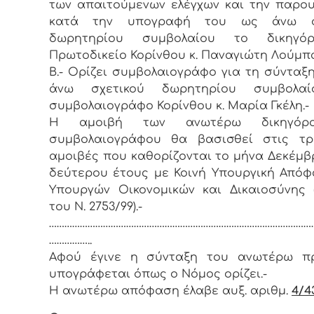
των απαιτούμενων ελέγχων και την παρο
κατά την υπογραφή του ως άνω σχ
δωρητηρίου συμβολαίου το δικηγό
Πρωτοδικείο Κορίνθου κ. Παναγιώτη Λούμπα
Β.- Ορίζει συμβολαιογράφο για τη σύνταξ
άνω σχετικού δωρητηρίου συμβολα
συμβολαιογράφο Κορίνθου κ. Μαρία Γκέλη.-
Η αμοιβή των ανωτέρω δικηγόρ
συμβολαιογράφου θα βασισθεί στις τρ
αμοιβές που καθορίζονται το μήνα Δεκέμβ
δεύτερου έτους με Κοινή Υπουργική Από
Υπουργών Οικονομικών και Δικαιοσύνης 
του Ν. 2753/99).-
……………………………………………………………………………………………
……………..
Αφού έγινε η σύνταξη του ανωτέρω πρ
υπογράφεται όπως ο Νόμος ορίζει.-
Η ανωτέρω απόφαση έλαβε αυξ. αριθμ.
4/43