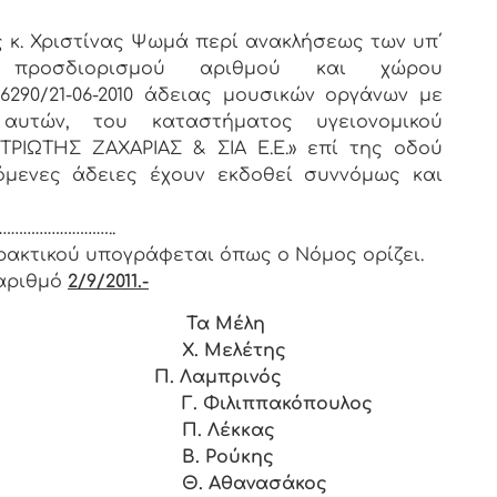
ς κ. Χριστίνας Ψωμά περί ανακλήσεως των υπ΄
ης προσδιορισμού αριθμού και χώρου
6290/21-06-2010 άδειας μουσικών οργάνων με
αυτών, του καταστήματος υγειονομικού
ΤΡΙΩΤΗΣ ΖΑΧΑΡΙΑΣ & ΣΙΑ Ε.Ε.» επί της οδού
όμενες άδειες έχουν εκδοθεί συννόμως και
……………………..
ρακτικού υπογράφεται όπως ο Νόμος ορίζει.
αριθμό
2/9/2011.-
 Τα Μέλη
λέτης
ΙΚΟΣ Π. Λαμπρινός
πακόπουλος
κκας
ύκης
νασάκος