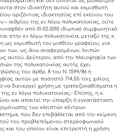
παγγελματική και δεν δύναται ως μισθώτρια
οντα στον ιδιοκτήτη αυτού και εκμισθωτή
ίου οριζόντιας ιδιοκτησίας επί εκείνου του
 – αιθρίου της εν λόγω πολυκατοικίας, ούτε
συναφθέν από 01-02-2010 ιδιωτικό συμφωνητικό
αι στην εν λόγω πολυκατοικία, μεταξύ της κ.
η ως εκμισθωτή του μισθίου γραφείου, για
ων των, ως άνω αναφερομένων, λοιπών
ως αυτού. Δεύτερον, από την πλειοψηφία των
ησιών της πολυκατοικίας αυτής έχει
ώσεις του άρθρ. 8 του Ν. 1599/86 η
ίας αυτών με ποσοστό 714,55 τοις χιλίοις
α να διενεργεί χρήση με τραπεζοκαθίσματα η
ης εν λόγω πολυκατοικίας.- Επίσης, η κ.
νει και απαιτεί την ύπαρξη ή εγκατάσταση
ηχομόνωσης των κλειστών κέντρων
άστημα, που δεν επιβάλλεται από την κείμενη
αυτού του προβλεπόμενου στερεοφωνικού
ς και του οποίου είναι επιτρεπτή η χρήση