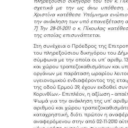
πληρεξούσιο δικηγόρο του τον κ. Πί
σχετικά με την ως άνω υπόθεση. 
Χριστίνα κατέθεσε Υπόμνημα ενώπιον
την ανάκληση των υπό επανεξέταση 
7] Την 28-01-2011 ο κ. Πίκουλας κατ
της οποίας επισυνάπτεται.
Στη συνέχεια ο Πρόεδρος της Επιτρο
του πληρεξούσιου δικηγόρου του Δήμο
σύμφωνα με την οποία οι υπ΄ αριθμ. 1
και χώρου τραπεζοκαθισμάτων και υπ΄ 
οργάνων με παράταση ωραρίου λειτο
υγειονομικού ενδιαφέροντος της εταιρ
της οδού Ερμού 39, έχουν εκδοθεί συ
Κορινθίων.- Επιπλέον, η αξίωση – απα
Ψωμά για την ανάκληση της υπ΄ αριθμ.
αριθμού και χώρου τραπεζοκαθισμάτω
καταχρηστική, διότι πρώτον η αναφέ
αναφερόμενου στην από 02-11-2010 αίτ