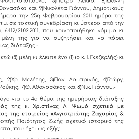
Φιλιππακόπουλο, 5)Πέτρο Λέκκα, 6)Ιωάννη
Αθανασάκο και 9)Νικολέτα Γιάννου, Δημοτικούς
ήμερα την 25η Φεβρουαρίου 2011 ημέρα της
.μ. σε τακτική συνεδρίαση κι ύστερα από την
412/21.02.2011, που κοινοποιήθηκε νόμιμα κι
μέλη της για να συζητήσει και να πάρει
ιας διάταξης.-
8) μέλη κι έλειπε ένα (1) (ο κ. Ι. Γκεζερλής) κι
, 2)Χρ. Μελέτης, 3)Παν. Λαμπρινός, 4)Γεώργ.
Ρούκης, 7)Θ. Αθανασάκος και 8)Νικ. Γιάννου.-
όγο για το 4ο θέμα της ημερήσιας διάταξης
άς της κ. Χριστίνας Α. Ψωμά σχετικά με
ος της εταιρείας «Αγγιστριώτης Ζαχαρίας &
οπής Ποιότητας Ζωής σχετικό ιστορικό της
τα, που έχει ως εξής: