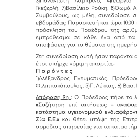
3)Παναγιώτη Λαμπρινό, 4)Γεώργιο 
Γκεζερλή, 7)Βασίλειο Ρούκη, 8)Θωμά 
Συμβούλους, ως μέλη, συνεδρίασε σ
εβδομάδας Παρασκευή και ώρα 10,00 π
πρόσκληση του Προέδρου της αριθμ. 6
εμπρόθεσμα σε κάθε ένα από τα 
αποφάσεις για τα θέματα της ημερήσ
Στη συνεδρίαση αυτή ήσαν παρόντα οκτώ (
έτσι υπήρχε νόμιμη απαρτία.-
Π α ρ ό ν τ ε ς
1)Αλέξανδρος Πνευματικός, Πρόεδρος
Φιλιππακόπουλος, 5)Π. Λέκκας, 6) Βασ. 
Απόφαση 9η
: Ο Πρόεδρος πήρε το λ
«Συζήτηση επί αιτήσεως – αναφορ
κατάστημα υγειονομικού ενδιαφέροντ
Σία Ε.Ε.»
και θέτει υπόψη της Επιτρ
αρμόδιας υπηρεσίας για τα καταστήμα