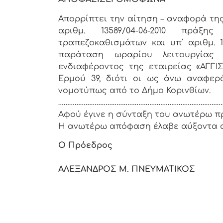
Απορρίπτει την αίτηση – αναφορά τη
αριθμ. 13589/04-06-2010 πράξ
τραπεζοκαθισμάτων και υπ΄ αριθμ. 1
παράταση ωραρίου λειτουργίας 
ενδιαφέροντος της εταιρείας «ΑΓΓΙΣ
Ερμού 39, διότι οι ως άνω αναφερ
νομοτύπως από το Δήμο Κορινθίων.
…………………………………………………………………………………
Αφού έγινε η σύνταξη του ανωτέρω π
Η ανωτέρω απόφαση έλαβε αύξοντα 
Ο Πρόεδρος
Χ. Με
ΑΛΕΞΑΝΔΡΟΣ Μ. ΠΝΕΥΜΑΤ
Γ. Φιλιπ
Π. Λέ
Β. Ρο
Θ. Αθα