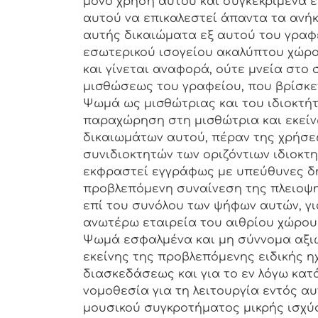
μόνο χρήση αυτού και συγκεκριμένα ε
αυτού να επικαλεστεί άπαντα τα ανήκ
αυτής δικαιώματα εξ αυτού του γραφε
εσωτερικού ισογείου ακαλύπτου χώρου
και γίνεται αναφορά, ούτε μνεία στο 
μισθώσεως του γραφείου, που βρίσκετ
Ψωμά ως μισθώτριας και του ιδιοκτήτ
παραχώρηση στη μισθώτρια και εκείν
δικαιωμάτων αυτού, πέραν της χρήσε
συνιδιοκτητών των οριζόντιων ιδιοκτ
εκφραστεί εγγράφως με υπεύθυνες δηλ
προβλεπόμενη συναίνεση της πλειοψηφ
επί του συνόλου των ψήφων αυτών, γι
ανωτέρω εταιρεία του αιθρίου χώρου τ
Ψωμά εσφαλμένα και μη σύννομα αξιώ
εκείνης της προβλεπόμενης ειδικής 
διασκεδάσεως και για το εν λόγω κατ
νομοθεσία για τη λειτουργία εντός 
μουσικού συγκροτήματος μικρής ισχύο