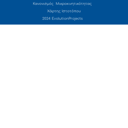
Κανονισμός Μικροκινητικότητας
Χάρτης Ιστοτόπου
2024 EvolutionProjects