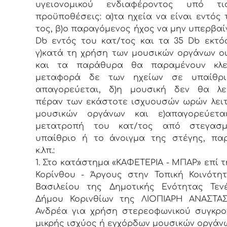
υγειονομικού ενδιαφέροντος υπό τ
προϋποθέσεις: α)τα ηχεία να είναι εντός 
τος, β)ο παραγόμενος ήχος να μην υπερβαίν
Db εντός του κατ/τος και τα 35 Db εκτό
γ)κατά τη χρήση των μουσικών οργάνων ο
και τα παράθυρα θα παραμένουν κλε
μεταφορά δε των ηχείων σε υπαίθρ
απαγορεύεται, δ)η μουσική δεν θα λει
πέραν των εκάστοτε ισχυουσών ωρών λει
μουσικών οργάνων και ε)απαγορεύετα
μετατροπή του κατ/τος από στεγασ
υπαίθριο ή το άνοιγμα της στέγης, πα
κ.λπ.:
1. Στο κατάστημα «ΚΑΦΕΤΕΡΙΑ - ΜΠΑΡ» επί τη
Κορίνθου - Άργους στην Τοπική Κοινότη
Βασιλείου της Δημοτικής Ενότητας Τεν
Δήμου Κορινθίων της ΛΙΟΠΙΑΡΗ ΑΝΑΣΤΑΣ
Ανδρέα για χρήση στερεοφωνικού συγκρ
μικρής ισχύος ή εγχόρδων μουσικών οργάν