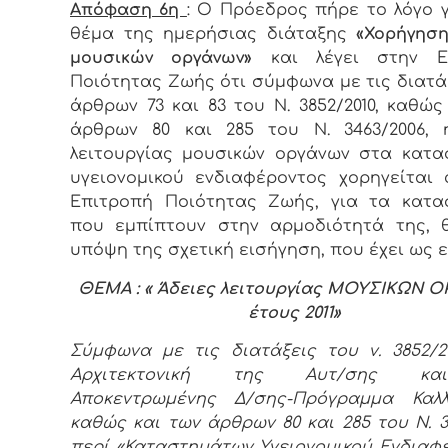
Aπόφαση 6η
: Ο Πρόεδρος πήρε το λόγο γ
θέμα της ημερήσιας διάταξης
«Χορήγησ
μουσικών οργάνων»
και λέγει στην Ε
Ποιότητας Ζωής ότι σύμφωνα με τις διατά
άρθρων 73 και 83 του Ν. 3852/2010, καθώς
άρθρων 80 και 285 του Ν. 3463/2006, 
λειτουργίας μουσικών οργάνων στα κατ
υγειονομικού ενδιαφέροντος χορηγείται
Επιτροπή Ποιότητας Ζωής, για τα κατα
που εμπίπτουν στην αρμοδιότητά της, 
υπόψη της σχετική εισήγηση, που έχει ως ε
ΘΕΜΑ : « Άδειες λειτουργίας ΜΟΥΣΙΚΩΝ 
έτους 2011»
Σύμφωνα με τις διατάξεις του ν. 3852/2
Αρχιτεκτονική της Αυτ/σης κ
Αποκεντρωμένης Δ/σης-Πρόγραμμα Καλλι
καθώς και των άρθρων 80 και 285 του Ν. 3
περί «Καταστημάτων Υγειονομικού Ενδιαφ