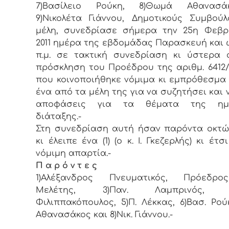
7)Βασίλειο Ρούκη, 8)Θωμά Αθανασ
9)Νικολέτα Γιάννου, Δημοτικούς Συμβού
μέλη, συνεδρίασε σήμερα την 25η Φεβρ
2011 ημέρα της εβδομάδας Παρασκευή και ώ
π.μ. σε τακτική συνεδρίαση κι ύστερα
πρόσκληση του Προέδρου της αριθμ. 6412/21.
που κοινοποιήθηκε νόμιμα κι εμπρόθεσμα
ένα από τα μέλη της για να συζητήσει και 
αποφάσεις για τα θέματα της ημε
διάταξης.-
Στη συνεδρίαση αυτή ήσαν παρόντα οκτώ 
κι έλειπε ένα (1) (ο κ. Ι. Γκεζερλής) κι έτ
νόμιμη απαρτία.-
Π α ρ ό ν τ ε ς
1)Αλέξανδρος Πνευματικός, Πρόεδρος
Μελέτης, 3)Παν. Λαμπρινός, 4)
Φιλιππακόπουλος, 5)Π. Λέκκας, 6)Βασ. Ρούκ
Αθανασάκος και 8)Νικ. Γιάννου.-