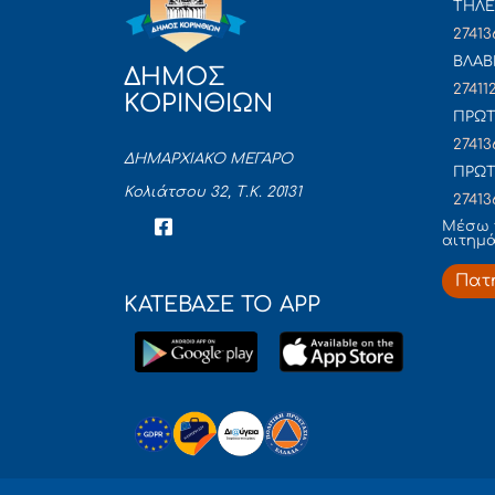
ΤΗΛΕ
27413
ΒΛΑΒ
ΔΗΜΟΣ
27411
ΚΟΡΙΝΘΙΩΝ
ΠΡΩΤ
27413
ΔΗΜΑΡΧΙΑΚΟ ΜΕΓΑΡΟ
ΠΡΩΤ
Κολιάτσου 32, Τ.Κ. 20131
27413
Mέσω 
αιτημ
Πατ
ΚΑΤΕΒΑΣΕ ΤΟ APP