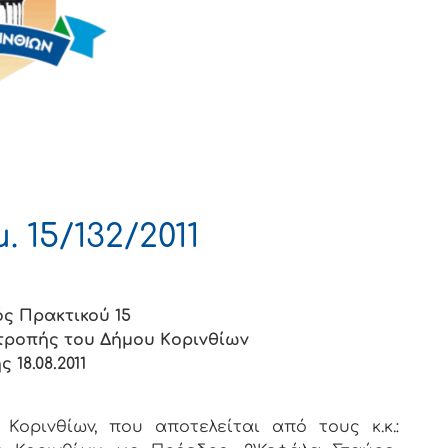
 15/132/2011
ς Πρακτικού 15
ιτρoπής τoυ Δήμoυ Κoριvθίωv
ς 18.08.2011
oριvθίωv, πoυ απoτελείται από τoυς κ.κ.: