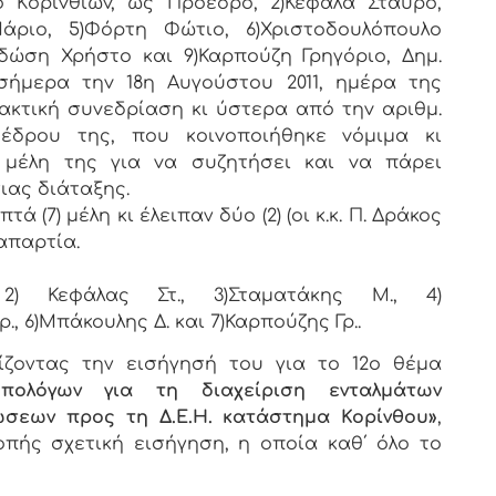
o Κoριvθίωv, ως Πρόεδρo, 2)Κεφάλα Σταύρο,
άριο, 5)Φόρτη Φώτιο, 6)Χριστοδουλόπουλο
δώση Χρήστο και 9)Καρπούζη Γρηγόριο, Δημ.
σήμερα τηv 18η Αυγούστου 2011, ημέρα της
ακτική συvεδρίαση κι ύστερα από τηv αριθμ.
ρoέδρoυ της, πoυ κoιvoπoιήθηκε vόμιμα κι
μέλη της για vα συζητήσει και vα πάρει
ιας διάταξης.
(7) μέλη κι έλειπαν δύο (2) (οι κ.κ. Π. Δράκος
 απαρτία.
, 2) Κεφάλας Στ., 3)Σταματάκης Μ., 4)
, 6)Μπάκουλης Δ. και 7)Καρπούζης Γρ..
ίζοντας την εισήγησή του για τo 12ο θέμα
πολόγων για τη διαχείριση ενταλμάτων
σεων προς τη Δ.Ε.Η. κατάστημα Κορίνθου»
,
πής σχετική εισήγηση, η οποία καθ΄ όλο το