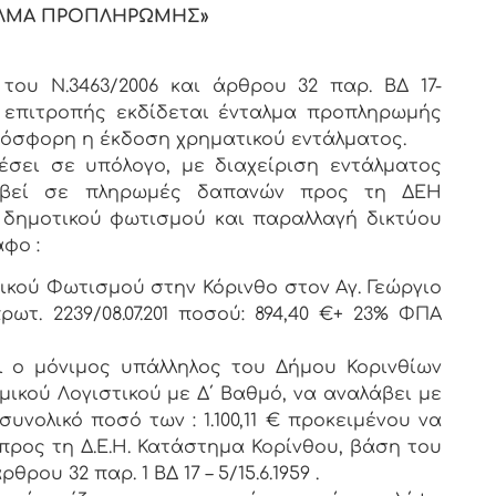
ΤΑΛΜΑ ΠΡΟΠΛΗΡΩΜΗΣ»
του Ν.3463/2006 και άρθρου 32 παρ. ΒΔ 17-
ς επιτροπής εκδίδεται ένταλμα προπληρωμής
ρόσφορη η έκδοση χρηματικού εντάλματος.
σει σε υπόλογο, με διαχείριση εντάλματος
οβεί σε πληρωμές δαπανών προς τη ΔΕΗ
 δημοτικού φωτισμού και παραλλαγή δικτύου
φο :
τικού Φωτισμού στην Κόρινθο στον Αγ. Γεώργιο
ρωτ. 2239/08.07.201 ποσού: 894,40 €+ 23% ΦΠΑ
 ο μόνιμος υπάλληλος του Δήμου Κορινθίων
μικού Λογιστικού με Δ΄ Βαθμό, να αναλάβει με
νολικό ποσό των : 1.100,11 € προκειμένου να
ρος τη Δ.Ε.Η. Κατάστημα Κορίνθου, βάση του
θρου 32 παρ. 1 ΒΔ 17 – 5/15.6.1959 .