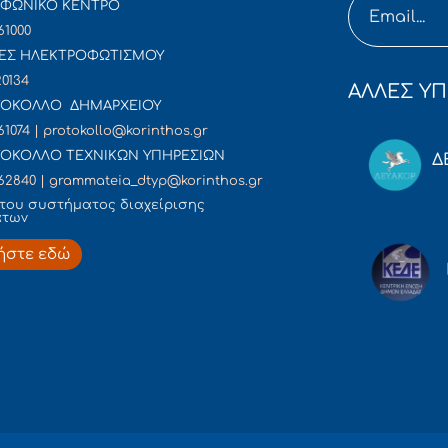
ΦΩΝΙΚΟ ΚΕΝΤΡΟ
61000
ΕΣ ΗΛΕΚΤΡΟΦΩΤΙΣΜΟΥ
20134
ΑΛΛΕΣ ΥΠ
ΟΚΟΛΛΟ ΔΗΜΑΡΧΕΙΟΥ
61074 | protokollo@korinthos.gr
ΟΚΟΛΛΟ ΤΕΧΝΙΚΩΝ ΥΠΗΡΕΣΙΩΝ
Δ
62840 | grammateia_dtyp@korinthos.gr
του συστήματος διαχείρισης
άτων
ήστε εδώ