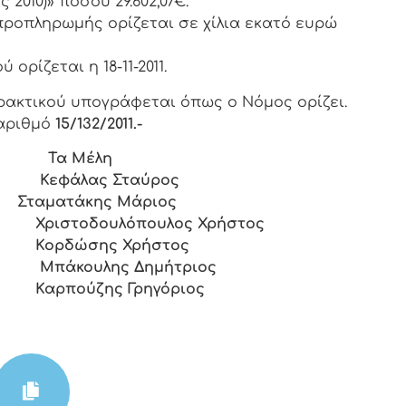
2010)» ποσού 29.602,07€.
προπληρωμής ορίζεται σε χίλια εκατό ευρώ
ρίζεται η 18-11-2011.
ρακτικoύ υπoγράφεται όπως o Νόμoς oρίζει.
αριθμό
15/132/2011.-
 Μέλη
ταύρος
ταματάκης Μάριος
υλος Χρήστος
Χρήστος
ημήτριος
ρηγόριος