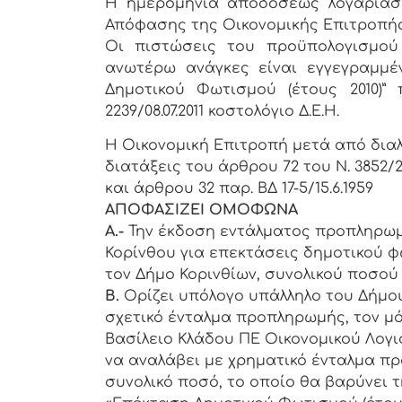
Η ημερομηνία αποδόσεως λογαριασμ
Απόφασης της Οικονομικής Επιτροπής
Οι πιστώσεις του προϋπολογισμού 
ανωτέρω ανάγκες είναι εγγεγραμμένε
Δημοτικού Φωτισμού (έτους 2010)” 
2239/08.07.2011 κοστολόγιο Δ.Ε.Η.
Η Οικονομική Επιτροπή μετά από διαλ
διατάξεις του άρθρου 72 του Ν. 3852/20
και άρθρου 32 παρ. ΒΔ 17-5/15.6.1959
ΑΠΟΦΑΣΙΖΕΙ ΟΜΟΦΩΝΑ
Α.-
Την έκδοση εντάλματος προπληρωμ
Κορίνθου για επεκτάσεις δημοτικού φ
τον Δήμο Κορινθίων, συνολικού ποσού 1.
Β.
Ορίζει υπόλογο υπάλληλο του Δήμου
σχετικό ένταλμα προπληρωμής, τον μ
Βασίλειο Κλάδου ΠΕ Οικονομικού Λογισ
να αναλάβει με χρηματικό ένταλμα πρ
συνολικό ποσό, το οποίο θα βαρύνει τη