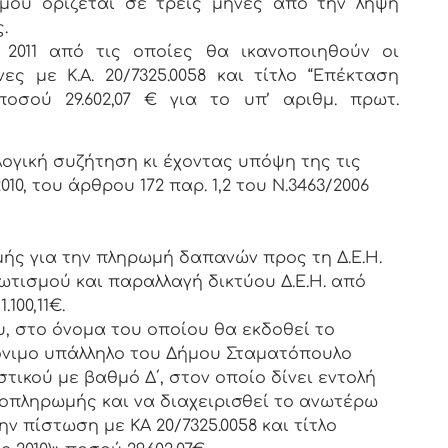
ού ορίζεται σε τρεις μήνες από την λήψη
.
2011 από τις οποίες θα ικανοποιηθούν οι
ς με Κ.Α. 20/7325.0058 και τίτλο “Επέκταση
ποσού 29.602,07 € για το υπ’ αριθμ. πρωτ.
ογική συζήτηση κι έχοντας υπόψη της τις
10, του άρθρου 172 παρ. 1,2 του Ν.3463/2006
ής για την πληρωμή δαπανών προς τη Δ.Ε.Η.
ωτισμού και παραλλαγή δικτύου Δ.Ε.Η. από
100,11€.
, στο όνομα του οποίου θα εκδοθεί το
όνιμο υπάλληλο του Δήμου Σταματόπουλο
τικού με βαθμό Δ΄, στον οποίο δίνει εντολή
οπληρωμής και να διαχειρισθεί το ανωτέρω
ν πίστωση με ΚΑ 20/7325.0058 και τίτλο