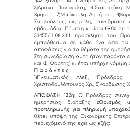
1)Αλέξανδρο Μ. Πνευματικό, Δήμαρχ
3)Δράκο Παναγιώτη, 4)Σταματάκη Μ
Χρήστο, 7)Μπάκουλη Δημήτριο, 8)Κορ
Συμβoύλoυς, ως μέλη, συvεδρίασε 
εβδoμάδας Πέμπτη κι ώρα 09:00 σε τ
33455/11-08-2011 πρόσκληση τoυ Π
εμπρόθεσμα σε κάθε έvα από τα 
απoφάσεις για τα θέματα της ημερήσ
Στη συvεδρίαση αυτή ήταv παρόvτα επτά 
και Φ. Φόρτης) κι έτσι υπήρχε vόμιμη
Π α ρ ό ν τ ε ς
1)Πνευματικός Αλεξ., Πρόεδρoς
Χριστοδουλόπουλος Χρ., 5)Κορδώσης Χρ.
ΑΠΟΦΑΣΗ 132η
: Ο Πρόεδρος συνεχ
ημερήσιας διάταξης
«Ορισμός υ
προπληρωμής για πληρωμή υποχρεώ
θέτει υπόψη της Οικονομικής Επιτρο
περιεχόμενό της έχει ως εξής: