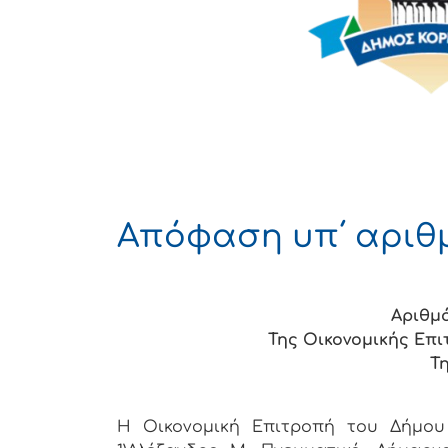
Απόφαση υπ΄ αριθμ.
Αριθμό
Της Οικονομικής Επ
Τη
Η Οικονομική Επιτρoπή τoυ Δήμoυ Κ