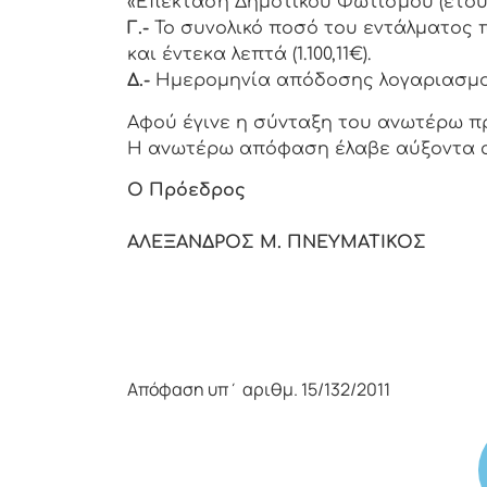
«Επέκταση Δημοτικού Φωτισμού (έτους 
Γ.-
Το συνολικό ποσό του εντάλματος 
και έντεκα λεπτά (1.100,11€).
Δ.-
Ημερομηνία απόδοσης λογαριασμού ο
Αφoύ έγιvε η σύvταξη τoυ αvωτέρω π
Η αvωτέρω απόφαση έλαβε αύξοντα 
Ο Πρόεδρoς Τα
Κεφάλας Σ
ΑΛΕΞΑΝΔΡΟΣ Μ. ΠΝΕΥΜΑΤΙΚΟΣ Σ
Χριστοδουλόπο
Κορδώσης 
Μπάκουλης Δ
Καρπούζης Γ
Απόφαση υπ΄ αριθμ. 15/132/2011