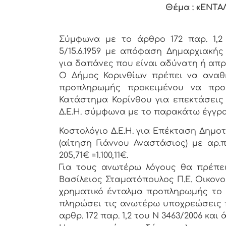
Θέμα : «ΕΝ
Σύμφωνα με το άρθρο 172 παρ. 1,2 
5/15.6.1959 με απόφαση Δημαρχιακή
για δαπάνες που είναι αδύνατη ή απ
Ο Δήμος Κορινθίων πρέπει να αναθέ
προπληρωμής προκειμένου να πρ
Κατάστημα Κορίνθου για επεκτάσεις
Δ.Ε.Η. σύμφωνα με το παρακάτω έγγρα
Κοστολόγιο Δ.Ε.Η. για Επέκταση Δημο
(αίτηση Γιάννου Αναστάσιος) με αρ.π
205,71€ =1.100,11€.
Για τους ανωτέρω λόγους θα πρέπει
Βασίλειος Σταματόπουλος Π.Ε. Οικονο
χρηματικό ένταλμα προπληρωμής το συ
πληρώσει τις ανωτέρω υποχρεώσεις π
αρθρ. 172 παρ. 1,2 του Ν 3463/2006 και άρ