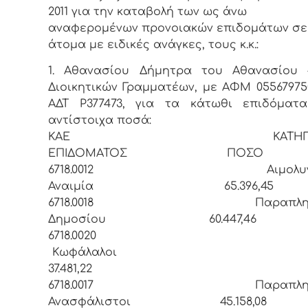
2011 για την καταβολή των ως άνω
αναφερομένων προνοιακών επιδομάτων σε
άτομα με ειδικές ανάγκες, τους κ.κ.:
1. Αθανασίου Δήμητρα του Αθανασίου 
Διοικητικών Γραμματέων, με ΑΦΜ 05567975
ΑΔΤ Ρ377473, για τα κάτωθι επιδόματα
αντίστοιχα ποσά:
ΚΑΕ ΚΑΤΗΓΟΡ
ΕΠΙΔΟΜΑΤΟΣ ΠΟΣΟ
6718.0012 Αιμολυντ
Αναιμία 65.396,45
6718.0018 Παραπληγι
Δημοσίου 60.447,46
6718.002
Κωφάλαλο
37.481,22
6718.0017 Παραπληγι
Ανασφάλιστοι 45.158,08