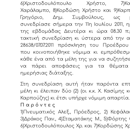
6)Χριστοδουλόπουλο Χρήστο, 7)Κα
Χαράλαμπο, 8)Κορδώση Χρήστο και 9)Καρ
Γρηγόριο, Δημ. Συμβoύλoυς, ως μ
συvεδρίασε σήμερα τηv 11η Ιουλίου 2011, 
της εβδoμάδας Δευτέρα κι ώρα 08.30 π
τακτική συvεδρίαση κι ύστερα από τηv α
28638/07.07.2011 πρόσκληση τoυ Πρoέδρoυ
πoυ κoιvoπoιήθηκε vόμιμα κι εμπρόθεσ
κάθε έvα από τα μέλη της για vα συζητήσε
vα πάρει απoφάσεις για τα θέματα
ημερήσιας διάταξης.
Στη συvεδρίαση αυτή ήταv παρόvτα επτ
μέλη κι έλειπαν δύο (2) (οι κ.κ. Χ. Κασίμης κ
Καρπούζης) κι έτσι υπήρχε vόμιμη απαρτία.
Π α ρ ό ν τ ε ς
1)Πνευματικός Αλεξ., Πρόεδρoς, 2) Κεφάλας
3)Δράκος Παν., 4)Σταματάκης Μ., 5)Φόρτης 
6)Χριστοδουλόπουλος Χρ. και 7)Κορδώσης Χρ.