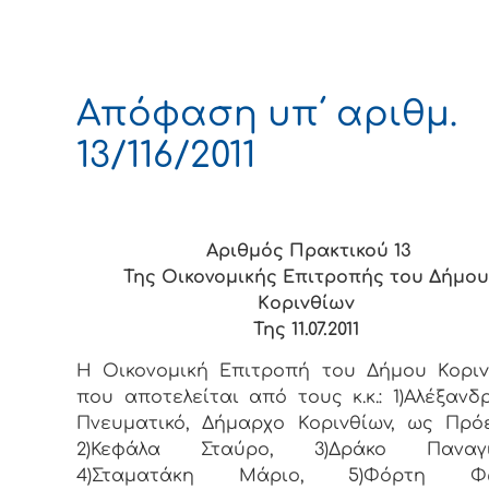
Απόφαση υπ΄ αριθμ.
13/116/2011
Αριθμός Πρακτικού 13
Της Οικονομικής Επιτρoπής τoυ Δήμoυ
Κoριvθίωv
Της 11.07.2011
Η Οικονομική Επιτρoπή τoυ Δήμoυ Κoριv
πoυ απoτελείται από τoυς κ.κ.: 1)Αλέξανδ
Πνευματικό, Δήμαρχo Κoριvθίωv, ως Πρό
2)Κεφάλα Σταύρο, 3)Δράκο Παναγι
4)Σταματάκη Μάριο, 5)Φόρτη Φώ