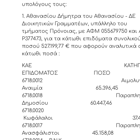
υπολόγους τους:
1. Αθανασίου Δήμητρα του Αθανασίου - ΔΕ
Διοικητικών Γραμματέων, υπάλληλο του
τμήματος Πρόνοιας, με ΑΦΜ 055679750 και 
Ρ377473, για τα κάτωθι επιδόματα συνολικο
ποσού 527.199,77 € που αφορούν αναλυτικά 
κάτωθι ποσά :
ΚΑΕ ΚΑΤΗΓΟΡ
ΕΠΙΔΟΜΑΤΟΣ ΠΟΣΟ
6718.0012 Αιμολυντ
Αναιμία 65.396,45
6718.0018 Παραπληγι
Δημοσίου 60.447,46
6718.002
Κωφάλαλοι 37.481,
6718.0017 Παραπληγι
Ανασφάλιστοι 45.158,08