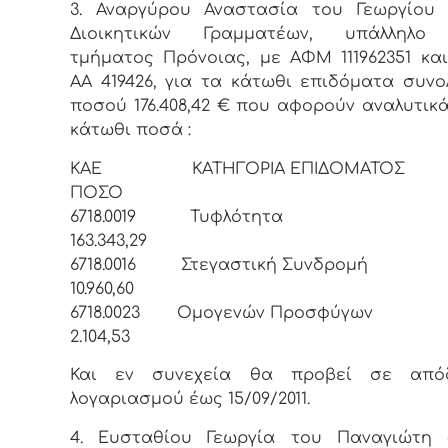
3. Αναργύρου Αναστασία του Γεωργίου 
Διοικητικών Γραμματέων, υπάλληλο
τμήματος Πρόνοιας, με ΑΦΜ 111962351 και
ΑΑ 419426, για τα κάτωθι επιδόματα συνο
ποσού 176.408,42 € που αφορούν αναλυτικ
κάτωθι ποσά :
ΚΑΕ ΚΑΤΗΓΟΡΙΑ ΕΠΙΔΟΜΑ
ΠΟΣΟ
6718.0019 Τυφλότη
163.343,29
6718.0016 Στεγαστική Συνδρ
10.960,60
6718.0023 Ομογενών Προσφύ
2.104,53
Και εν συνεχεία θα προβεί σε από
λογαριασμού έως 15/09/2011.
4. Ευσταθίου Γεωργία του Παναγιώτη 