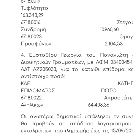
6718.001
Τυφλότητ
163.343,29
6718.0016 Στεγαστι
Συνδρομή 10.960,60
6718.0023 Ομογεν
Προσφύγων 2.104,53
4. Ευσταθίου Γεωργία του Παναγιώτη 
Διοικητικών Γραμματέων, με ΑΦΜ 03400454
ΑΔΤ ΑΖ205033, για το κάτωθι επίδομα κ
αντίστοιχο ποσό:
ΚΑΕ ΚΑΤΗΓΟΡ
ΕΠΙΔΟΜΑΤΟΣ ΠΟΣΟ
6718.0022 Απροστάτευ
Ανηλίκων 64.408,36
Οι ανωτέρω δημοτικοί υπάλληλοι εν συν
θα προβούν σε απόδοση λογαριασμού
ενταλμάτων προπληρωμής έως τις 15/09/2011