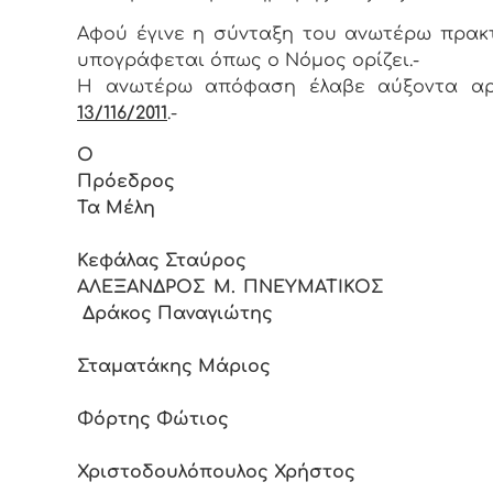
Αφoύ έγιvε η σύvταξη τoυ αvωτέρω πρακ
υπoγράφεται όπως o Νόμoς oρίζει.-
Η αvωτέρω απόφαση έλαβε αύξοντα αρ
13/116/2011
.-
Ο
Πρόεδρo
Τα Μέλη
Κεφάλας Σταύρος
ΑΛΕΞΑΝΔΡΟΣ Μ. ΠΝΕΥΜΑΤΙ
Δράκος Παναγιώτης
Σταματάκης Μάριος
Φόρτης Φώτιος
Χριστοδουλόπουλος Χρήστος