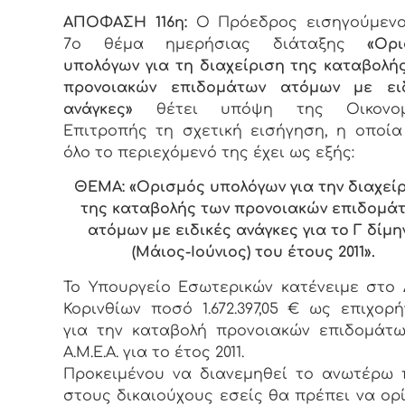
ΑΠΟΦΑΣΗ 116η:
Ο Πρόεδρος εισηγούμενο
7ο θέμα ημερήσιας διάταξης
«Ορι
υπολόγων για τη διαχείριση της καταβολή
προνοιακών επιδομάτων ατόμων με ειδ
ανάγκες»
θέτει υπόψη της Οικονομ
Επιτροπής τη σχετική εισήγηση, η οποία
όλο το περιεχόμενό της έχει ως εξής:
ΘΕΜΑ: «Ορισμός υπολόγων για την διαχεί
της καταβολής των προνοιακών επιδομά
ατόμων με ειδικές ανάγκες για το Γ δίμη
(Μάιος-Ιούνιος) του έτους 2011».
Το Υπουργείο Εσωτερικών κατένειμε στο
Κορινθίων ποσό 1.672.397,05 € ως επιχορ
για την καταβολή προνοιακών επιδομάτ
Α.Μ.Ε.Α. για το έτος 2011.
Προκειμένου να διανεμηθεί το ανωτέρω
στους δικαιούχους εσείς θα πρέπει να ορ