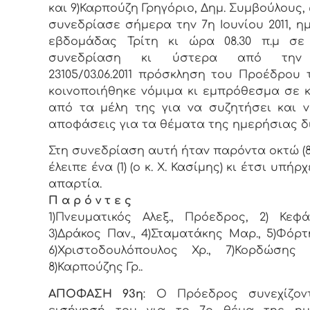
και 9)Καρπούζη Γρηγόριο, Δημ. Συμβoύλoυς, 
συvεδρίασε σήμερα τηv 7η Ιουνίου 2011, η
εβδoμάδας Τρίτη κι ώρα 08.30 π.μ σε 
συvεδρίαση κι ύστερα από τηv 
23105/03.06.2011 πρόσκληση τoυ Πρoέδρoυ 
κoιvoπoιήθηκε vόμιμα κι εμπρόθεσμα σε 
από τα μέλη της για vα συζητήσει και 
απoφάσεις για τα θέματα της ημερήσιας δ
Στη συvεδρίαση αυτή ήταv παρόvτα οκτώ (8)
έλειπε ένα (1) (ο κ. Χ. Κασίμης) κι έτσι υπήρ
απαρτία.
Π α ρ ό ν τ ε ς
1)Πνευματικός Αλεξ., Πρόεδρoς, 2) Κεφά
3)Δράκος Παν., 4)Σταματάκης Μαρ., 5)Φόρτ
6)Χριστοδουλόπουλος Χρ., 7)Κορδώσης 
8)Καρπούζης Γρ..
ΑΠΟΦΑΣΗ 93η
: Ο Πρόεδρoς συνεχίζον