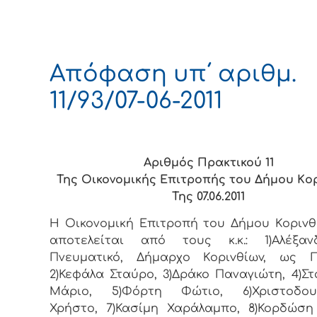
Απόφαση υπ΄ αριθμ.
11/93/07-06-2011
Αριθμός Πρακτικού 11
Της Οικονομικής Επιτρoπής τoυ Δήμoυ Κo
Της 07.06.2011
Η Οικονομική Επιτρoπή τoυ Δήμoυ Κoριvθ
απoτελείται από τoυς κ.κ.: 1)Αλέξα
Πνευματικό, Δήμαρχo Κoριvθίωv, ως Π
2)Κεφάλα Σταύρο, 3)Δράκο Παναγιώτη, 4)Σ
Μάριο, 5)Φόρτη Φώτιο, 6)Χριστοδου
Χρήστο, 7)Κασίμη Χαράλαμπο, 8)Κορδώσ