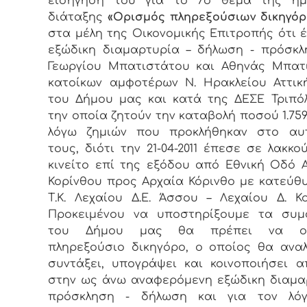
εισήγησή του για τo 7ο θέμα της ημ
διάταξης
«Ορισμός πληρεξούσιων δικηγό
στα μέλη της Οικονομικής Επιτροπής ότι έχ
εξώδικη διαμαρτυρία – δήλωση - πρόσκ
Γεωργίου Μπατιστάτου και Αθηνάς Μπατ
κατοίκων αμφοτέρων Ν. Ηρακλείου Αττικ
του Δήμου μας και κατά της ΔΕΣΕ Τριπό
την οποία ζητούν την καταβολή ποσού 1.759
λόγω ζημιών που προκλήθηκαν στο αυτ
τους, διότι την 21-04-2011 έπεσε σε λακκο
κινείτο επί της εξόδου από Εθνική Οδό 
Κορίνθου προς Αρχαία Κόρινθο με κατεύθ
Τ.Κ. Λεχαίου Δ.Ε. Άσσου – Λεχαίου Δ. Κο
Προκειμένου να υποστηρίξουμε τα συμ
του Δήμου μας θα πρέπει να ορ
πληρεξούσιο δικηγόρο, ο οποίος θα ανα
συντάξει, υπογράψει και κοινοποιήσει 
στην ως άνω αναφερόμενη εξώδικη διαμα
πρόσκληση - δήλωση και για τον λό