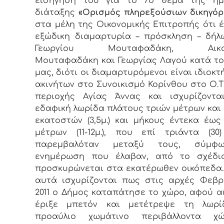
εισήγησή του για τo 7ο θέμα της ημ
διάταξης
«Ορισμός πληρεξούσιων δικηγό
στα μέλη της Οικονομικής Επιτροπής ότι έχ
εξώδικη διαμαρτυρία – πρόσκληση – δή
Γεωργίου Μουταφαδάκη, Αικατ
Μουταφαδάκη και Γεωργίας Λαγού κατά τ
μας, διότι οι διαμαρτυρόμενοι είναι ιδιοκτ
ακινήτων στο Συνοικισμό Κορίνθου στο Ο.Τ.
περιοχής Αγίας Άννας και ισχυρίζοντα
εδαφική λωρίδα πλάτους τριών μέτρων και
εκατοστών (3,5μ.) και μήκους έντεκα έω
μέτρων (11-12μ.), που επί τριάντα (30
παρεμβαλόταν μεταξύ τους, σύμφ
ενημέρωση που έλαβαν, από το σχέδι
προσκυρώνεται στα εκατέρωθεν οικόπεδα
αυτά ισχυρίζονται πως στις αρχές Φεβ
2011 ο Δήμος καταπάτησε το χώρο, αφού α
έριξε μπετόν και μετέτρεψε τη λωρ
προαύλιο χωμάτινο περιβάλλοντα 