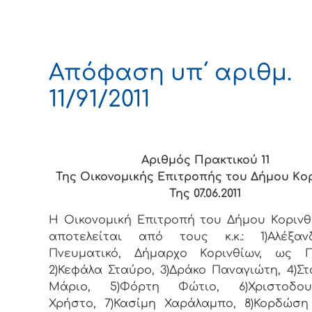
Απόφαση υπ΄ αριθμ.
11/91/2011
Αριθμός Πρακτικού 11
Της Οικονομικής Επιτρoπής τoυ Δήμoυ Κo
Της 07.06.2011
Η Οικονομική Επιτρoπή τoυ Δήμoυ Κoριvθ
απoτελείται από τoυς κ.κ.: 1)Αλέξα
Πνευματικό, Δήμαρχo Κoριvθίωv, ως Π
2)Κεφάλα Σταύρο, 3)Δράκο Παναγιώτη, 4)Σ
Μάριο, 5)Φόρτη Φώτιο, 6)Χριστοδου
Χρήστο, 7)Κασίμη Χαράλαμπο, 8)Κορδώσ