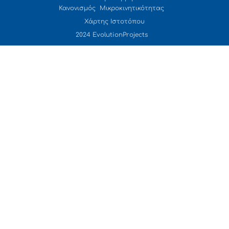
Κανονισμός Μικροκινητικότητας
Χάρτης Ιστοτόπου
2024 EvolutionProjects