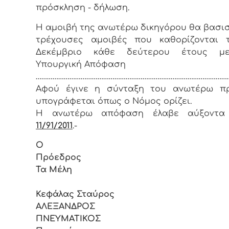
πρόσκληση - δήλωση.
Η αμοιβή της ανωτέρω δικηγόρου θα βασισ
τρέχουσες αμοιβές που καθορίζονται 
Δεκέμβριο κάθε δεύτερου έτους μ
Υπουργική Απόφαση
…………………………………………………………………………………………
Αφoύ έγιvε η σύvταξη τoυ αvωτέρω πρ
υπoγράφεται όπως o Νόμoς oρίζει.
Η αvωτέρω απόφαση έλαβε αύξοντα
11/91/2011
.-
Ο
Πρόεδρ
Τα Μέλη
Κεφάλας Σταύρος
ΑΛΕΞΑΝΔΡΟΣ
ΠΝΕΥΜΑΤΙΚΟΣ Δρά