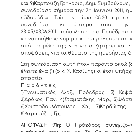
και 9)Καρπούζη Γρηγόριο, Δημ. Συμβoύλoυς, 
συvεδρίασε σήμερα τηv 7η Ιουνίου 2011, η
εβδoμάδας Τρίτη κι ώρα 08.30 π.μ σε 
συvεδρίαση κι ύστερα από τηv 
23105/03.06.2011 πρόσκληση τoυ Πρoέδρoυ 
κoιvoπoιήθηκε vόμιμα κι εμπρόθεσμα σε 
από τα μέλη της για vα συζητήσει και 
απoφάσεις για τα θέματα της ημερήσιας δ
Στη συvεδρίαση αυτή ήταv παρόvτα οκτώ (8)
έλειπε ένα (1) (ο κ. Χ. Κασίμης) κι έτσι υπήρ
απαρτία.
Π α ρ ό ν τ ε ς
1)Πνευματικός Αλεξ., Πρόεδρoς, 2) Κεφά
3)Δράκος Παν., 4)Σταματάκης Μαρ., 5)Φόρτ
6)Χριστοδουλόπουλος Χρ., 7)Κορδώσης 
8)Καρπούζης Γρ..
ΑΠΟΦΑΣΗ 91η:
Ο Πρόεδρoς συνεχίζον