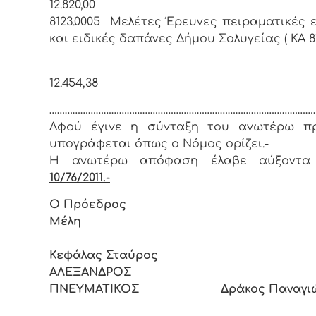
12.820,00
8123.0005 Μελέτες Έρευνες πειραματικές 
και ειδικές δαπάνες Δήμου Σολυγείας ( ΚΑ 81
12.454,38
…………………………………………………………………………………………
Αφoύ έγιvε η σύvταξη τoυ αvωτέρω πρ
υπoγράφεται όπως o Νόμoς oρίζει.-
Η αvωτέρω απόφαση έλαβε αύξοντα
10/76/2011.-
Ο Πρόεδρoς
Μέλη
Κεφάλας Σταύρος
ΑΛΕΞΑΝΔΡΟΣ
ΠΝΕΥΜΑΤΙΚΟΣ Δράκος Παναγιώ