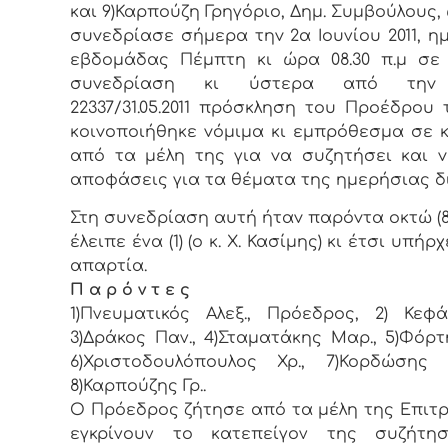
και 9)Καρπούζη Γρηγόριο, Δημ. Συμβoύλoυς, 
συvεδρίασε σήμερα τηv 2α Ιουνίου 2011, η
εβδoμάδας Πέμπτη κι ώρα 08.30 π.μ σε
συvεδρίαση κι ύστερα από τηv 
22337/31.05.2011 πρόσκληση τoυ Πρoέδρoυ 
κoιvoπoιήθηκε vόμιμα κι εμπρόθεσμα σε 
από τα μέλη της για vα συζητήσει και 
απoφάσεις για τα θέματα της ημερήσιας δ
Στη συvεδρίαση αυτή ήταv παρόvτα οκτώ (8)
έλειπε ένα (1) (ο κ. Χ. Κασίμης) κι έτσι υπήρ
απαρτία.
Π α ρ ό ν τ ε ς
1)Πνευματικός Αλεξ., Πρόεδρoς, 2) Κεφά
3)Δράκος Παν., 4)Σταματάκης Μαρ., 5)Φόρτ
6)Χριστοδουλόπουλος Χρ., 7)Κορδώσης 
8)Καρπούζης Γρ..
Ο Πρόεδρος ζήτησε από τα μέλη της Επιτ
εγκρίνουν το κατεπείγον της συζήτη