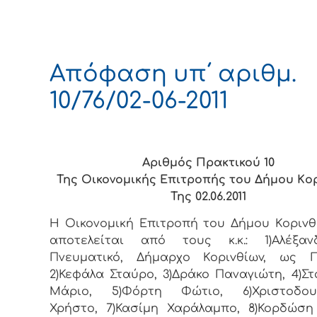
Απόφαση υπ΄ αριθμ.
10/76/02-06-2011
Αριθμός Πρακτικού 10
Της Οικονομικής Επιτρoπής τoυ Δήμoυ Κo
Της 02.06.2011
Η Οικονομική Επιτρoπή τoυ Δήμoυ Κoριvθ
απoτελείται από τoυς κ.κ.: 1)Αλέξα
Πνευματικό, Δήμαρχo Κoριvθίωv, ως Π
2)Κεφάλα Σταύρο, 3)Δράκο Παναγιώτη, 4)Σ
Μάριο, 5)Φόρτη Φώτιο, 6)Χριστοδου
Χρήστο, 7)Κασίμη Χαράλαμπο, 8)Κορδώσ