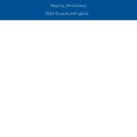
Χάρτης Ιστοτόπου
2024 EvolutionProjects