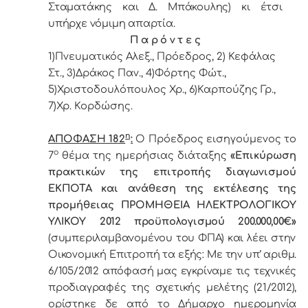
Σταματάκης και Δ. Μπάκουλης) κι έτσι
υπήρχε vόμιμη απαρτία.
Π α ρ ό ν τ ε ς
1)Πνευματικός Αλεξ., Πρόεδρoς, 2) Κεφάλας
Στ., 3)Δράκος Παν., 4)Φόρτης Φώτ.,
5)Χριστοδουλόπουλος Χρ., 6)Καρπούζης Γρ.,
7)Χρ. Κορδώσης.
η
ΑΠΟΦΑΣΗ 182
:
Ο Πρόεδρος εισηγούμενος το
ο
7
θέμα της ημερήσιας διάταξης
«Επικύρωση
πρακτικών της επιτροπής διαγωνισμού
ΕΚΠΟΤΑ και ανάθεση της εκτέλεσης της
προμήθειας
ΠΡΟΜΗΘΕΙΑ ΗΛΕΚΤΡΟΛΟΓΙΚΟΥ
ΥΛΙΚΟΥ 2012
προϋπολογισμού 200.000,00€
»
(συμπεριλαμβανομένου του ΦΠΑ) και λέει στην
Οικονομική Επιτροπή τα εξής: Με την υπ’ αριθμ.
6/105/2012 απόφασή μας εγκρίναμε τις τεχνικές
προδιαγραφές της σχετικής μελέτης (21/2012),
ορίστηκε δε από το Δήμαρχο ημερομηνία