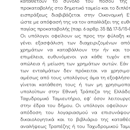
καταθέτουν το σύνολο του ποσού της 
προκαταβολής στο δημοτικό ταμείο και το διπλό
εισπράξεως διαβιβάζεται στην Οικονομική Ε
ώστε με απόφασή της να τον απαλλάξει της ευθ
παγίας προκαταβολής (παρ. 6 αρθρ. 35 ΒΔ 17-5/15-0
Οι υπόλογοι οφείλουν ως προς την φύλαξη κα
γένει εξασφάλιση των διαχειριζομένων απ
χρημάτων να καταβάλλουν την ήν και τοι
επιμέλεια, ευθυνόμενοι για κάθε τυχόν επ
απώλεια ή μείωση των χρημάτων αυτών. Εάν
των ενταλμάτων δεν πρόκειται να χρησιμο
αμέσως από τους υπολόγους άμα τη εξοφλήσει
γίνεται κατάθεση τους ή των μη χρησιμοπο
υπολοίπων στην Εθνική Τράπεζα της Ελλάδ
Ταχυδρομικό Ταμιευτήριο, εφ’ όσον λειτουργ
στην έδρα του δήμου. Οι υπόλογοι οφείλουν 
απόδοση του λογαριασμού να επισυνάψο
δικαιολογητικά και το βιβλιάριο της καταθέ
αναλήψεως Τραπέζης ή του Ταχυδρομικού Ταμι