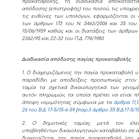
προκαταβολής, τη διαδικασία αποκατάστ
απόδοσης (επιστροφής) του ποσού, τις υποχρε
τις ευθύνες των υπολόγων, εφαρμόζονται οι 
των άρθρων 173 του Ν. 3463/2006 και 35 του Β
15/06/1959 καθώς και οι διατάξεις των άρθρων
2362/95 και 22-32 του Π.Δ. 774/1980.
Διαδικασία απόδοσης παγίας προκαταβολής
1. Ο διαχειριζόμενος την παγία προκαταβολή 
παραδίδει με αποδείξεις προσωπικώς στον 
ταμία τα σχετικά δικαιολογητικά των γενομ
αυτόν πληρωμών, τα οποία πρέπει να είναι π
άποψη νομιμότητας σύμφωνα με τα
άρθρα 11,12
26 του Β.Δ. 17-5/15-6-59
.
(
παρ.3 άρθρο 35 Β.Δ.
17-5/1
2. Ο δημοτικός ταμίας μετά τον έλε
υποβληθέντων δικαιολογητικών καταβάλλει σε 
διαχειρίζεται την παγία προκαταβολή ίσο χ