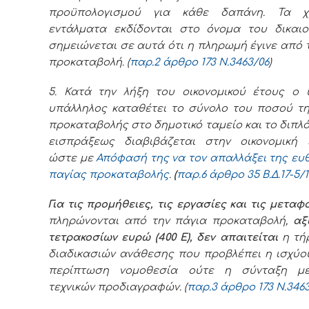
προϋπολογισμού για κάθε δαπάνη. Τα χ
εντάλματα εκδίδονται στο όνομα του δικαιο
σημειώνεται σε αυτά ότι η πληρωμή έγινε από 
προκαταβολή. (
παρ.2 άρθρο 173 Ν.3463/06
)
5. Κατά την λήξη του οικονομικού έτους ο 
υπάλληλος καταθέτει το σύνολο του ποσού τη
προκαταβολής στο δημοτικό ταμείο και το διπλ
εισπράξεως διαβιβάζεται στην οικονομική 
ώστε με
Απόφασή της να τον απαλλάξει της ευ
παγίας προκαταβολής
.
(
παρ.6 άρθρο 35 Β.Δ.
17-5/
Για τις προμήθειες, τις εργασίες και τις μεταφ
πληρώνονται από την πάγια προκαταβολή,
αξ
τετρακοσίων ευρώ (400 Ε),
δεν απαιτείται
η τή
διαδικασιών ανάθεσης που προβλέπει η ισχύο
περίπτωση νομοθεσία ούτε η σύνταξη μ
τεχνικών προδιαγραφών. (
παρ.3 άρθρο 173 Ν.346