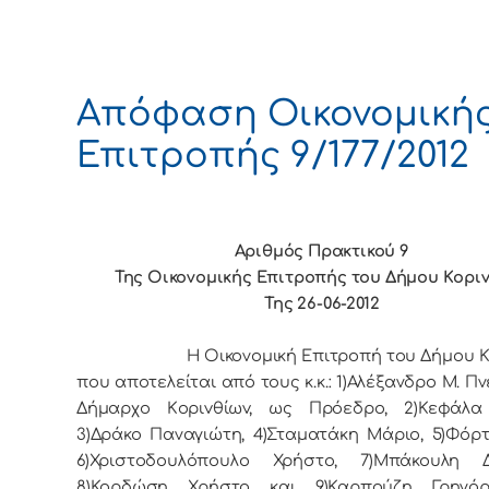
Απόφαση Οικονομική
Επιτροπής 9/177/2012
Αριθμός Πρακτικού 9
Της Οικονομικής Επιτρoπής τoυ Δήμoυ Κoρι
Της 26-06-2012
Η Οικονομική Επιτρoπή τoυ Δήμoυ Κo
πoυ απoτελείται από τoυς κ.κ.: 1)Αλέξανδρο Μ. Πν
Δήμαρχo Κoριvθίωv, ως Πρόεδρo, 2)Κεφάλα
3)Δράκο Παναγιώτη, 4)Σταματάκη Μάριο, 5)Φόρτ
6)Χριστοδουλόπουλο Χρήστο, 7)Μπάκουλη Δ
8)Κορδώση Χρήστο και 9)Καρπούζη Γρηγόρ