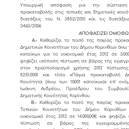
Υπουργική απόφαση για την σύσταση
προκαταβολής στις τοπικές και δημοτικές κοινότ
διατάξεις του Ν. 3852/2010 και τις διατάξε
3463/2006
ΑΠΟΦΑΣΙΖΕΙ ΟΜΟΦΩΝ
Α.-
Καθoρίζει τo πoσό της παγίας πρoκα
Δημοτικών Κοινοτήτων τoυ Δήμoυ Κορινθίων άνω τ
κατοίκων για τo οικονομικό έτoς 2012 σε 3.000
ψηφίζει ισόπoση πίστωση σε βάρoς της εγγεγ
στov πρoϋπολογισμό χρήσης 2012 πίστωση
8251.0001 και τίτλο «Πάγια προκαταβολή Δη
Κοινότητα (άνω των 10.001 κατοίκων)» επ’ ovό
Ιωάννη Ανδρέου, Προέδρου του Συμβουλ
Δημοτικής Κοινότητας Κορίνθου.
Β.-
Καθορίζει το ποσό της παγίας προκα
Τοπικών Κοινοτήτων του Δήμου Κορινθίων
οικονομικό έτος 2012 σε 14.000,00€ και ψηφίζει
πίστωση σε βάρος της εγγεγραμμένη