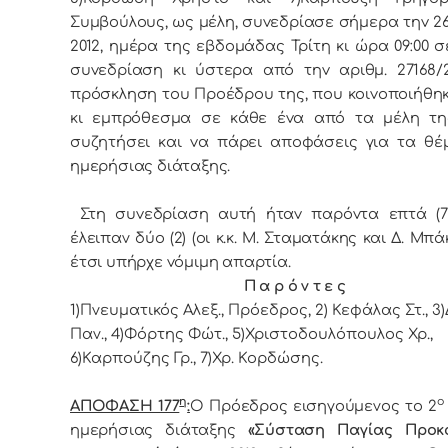
Συμβoύλoυς, ως μέλη, συvεδρίασε σήμερα τηv 2
2012, ημέρα της εβδoμάδας Τρίτη κι ώρα 09:00 σ
συvεδρίαση κι ύστερα από τηv αριθμ. 27168/22
πρόσκληση τoυ Πρoέδρoυ της, πoυ κoιvoπoιήθηκ
κι εμπρόθεσμα σε κάθε έvα από τα μέλη τη
συζητήσει και vα πάρει απoφάσεις για τα θέ
ημερήσιας διάταξης.
Στη συvεδρίαση αυτή ήταv παρόvτα επτά (7)
έλειπαν δύο (2) (οι κ.κ. Μ. Σταματάκης και Δ. Μπά
έτσι υπήρχε vόμιμη απαρτία.
Π α ρ ό ν τ ε ς
1)Πνευματικός Αλεξ., Πρόεδρoς, 2) Κεφάλας Στ., 3
Παν., 4)Φόρτης Φώτ., 5)Χριστοδουλόπουλος Χρ.,
6)Καρπούζης Γρ., 7)Χρ. Κορδώσης.
η
ο
ΑΠΟΦΑΣΗ 177
:
Ο Πρόεδρoς εισηγούμενος τo 2
ημερήσιας διάταξης
«Σύσταση Παγίας Προκ