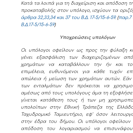
Κατά τα λοιπά για τη διαχείριση και απόδοση τ
προκαταβολής στον υπόλογο, ισχύουν τα οριζ
άρθρα 32,33,34 και 37 του Β.Δ.
17-5/15-6-59
.
(
παρ.7
Β.Δ.
17-5/15-6-59
)
Υποχρεώσεις υπολόγων
Οι υπόλογοι οφείλουν ως προς την φύλαξη κα
γένει εξασφάλιση των διαχειριζομένων απ
χρημάτων να καταβάλλουν την ήν και τοι
επιμέλεια, ευθυνόμενοι για κάθε τυχόν επ
απώλεια ή μείωση των χρημάτων αυτών. Εάν
των ενταλμάτων δεν πρόκειται να χρησιμο
αμέσως από τους υπολόγους άμα τη εξοφλήσει
γίνεται κατάθεση τους ή των μη χρησιμοπο
υπολοίπων στην Εθνική Τράπεζα της Ελλάδ
Ταχυδρομικό Ταμιευτήριο, εφ’ όσον λειτουργ
στην έδρα του δήμου. Οι υπόλογοι οφείλουν 
απόδοση του λογαριασμού να επισυνάψο