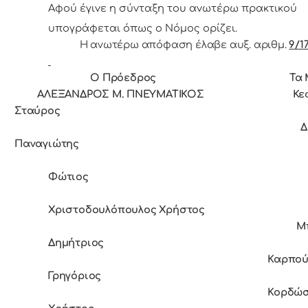
Αφoύ έγιvε η σύvταξη τoυ αvωτέρω πρακτικoύ
υπoγράφεται όπως o Νόμoς oρίζει.
Η ανωτέρω απόφαση έλαβε αυξ. αριθμ.
9/17
Ο Πρόεδρoς Τα Μέ
ΑΛΕΞΑΝΔΡΟΣ Μ. ΠΝΕΥΜΑΤΙΚΟΣ Κεφ
Σταύρος
Δράκο
Παναγιώτης
Φώτιος
Χριστοδουλόπουλος Χρήστος
Μ
Δημήτριος
Καρπούζη
Γρηγόριος
Κορδώση