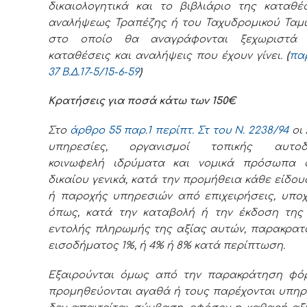
δικαιολογητικά και το βιβλιάριο της καταθέ
αναλήψεως Τραπέζης ή του Ταχυδρομικού Ταμι
στο οποίο θα αναγράφονται ξεχωριστά 
καταθέσεις και αναλήψεις που έχουν γίνει.
(
πα
37 Β.Δ.
17-5/15-6-59
)
Κρατήσεις για ποσά κάτω των 150€
Στο
άρθρο 55 παρ.1 περίπτ. Στ του Ν. 2238/94
οι
υπηρεσίες, οργανισμοί τοπικής αυτοδι
κοινωφελή ιδρύματα και νομικά πρόσωπα 
δικαίου γενικά, κατά την προμήθεια κάθε είδο
ή παροχής υπηρεσιών από επιχειρήσεις, υποχ
όπως, κατά την καταβολή ή την έκδοση της 
εντολής πληρωμής της αξίας αυτών, παρακρατ
εισοδήματος 1%, ή 4% ή 8% κατά περίπτωση.
Εξαιρούνται όμως από την παρακράτηση φό
προμηθεύονται αγαθά ή τους παρέχονται υπηρ