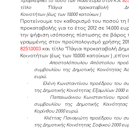
προβλεφθεί το ποσό των 14.000 ευρώ στον Κ.Α.
825
τίτλο “Πάγια προκαταβολή Δημο
Κοινοτήτων (έως των 10.000 κατοίκων )
Προτείνουμε τον καθορισμό του ποσού τη 
προκαταβολής για το έτος 2012 σε 14.000 ευ
την ψήφιση ισόποσης πίστωσης σε βάρος 
γραμμένης στον προϋπολογισμό χρήσης 2012
8251.0003
και τίτλο “Πάγια προκαταβολή Δημ
Κοινοτήτων (έως των 10.000 κατοίκων ) ,επ’ον
·
Αποστολόπουλου Απόστολου προέ
συμβουλίου της Δημοτικής Κοινότητας Ά
ευρώ.
·
Ελένη Κωνσταντίνου προέδρου του σ
της Δημοτικής Κοινότητας Εξαμιλίων 2000 ε
·
Παπαιωάννου Κωνσταντίνου προέ
συμβουλίου της Δημοτικής Κοινότητας
Κορίνθου 2000 ευρώ.
·
Κλέττας Παναγιώτη προέδρου του συ
της Δημοτικής Κοινότητας Σοφικού 2000 ευ