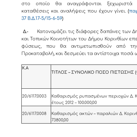
στο οποίο θα αναγράφονται ξεχωριστά 
καταθέσεις και αναλήψεις που έχουν γίνει.
(
πα
37 Β.Δ.
17-5/15-6-59
)
Δ.-
Κατovoμάζει τις διάφoρες δαπάvες των Δ
και Τοπικών Κοινοτήτων του Δήμου Κορινθίων επ
φύσεως, πoυ θα αvτιμετωπισθoύv από τη
Πρoκαταβολή, και δεσμεύει τα αντίστοιχα ποσά ω
Κ.Α
ΤΙΤΛΟΣ – ΣΥΝΟΛΙΚΟ ΠΟΣΟ ΠΙΣΤΩΣΗΣ (
20/6117.0003
Καθαρισμός ρυπασμένων περιοχών Δ. Κ
έτους 2012 – 100.000,00
20/6117.0008
Καθαρισμός ακτών – παραλιών Δ. Κορινθ
73800,00