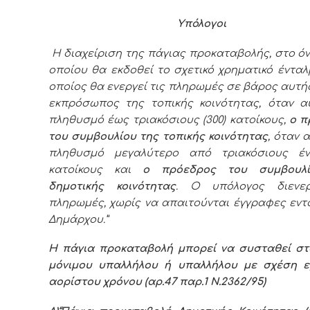
Υπόλογοι
Η διαχείριση της πάγιας προκαταβολής, στο ό
οποίου θα εκδοθεί το σχετικό χρηματικό ένταλ
οποίος θα ενεργεί τις πληρωμές σε βάρος αυτής,
εκπρόσωπος της τοπικής κοινότητας, όταν α
πληθυσμό έως τριακόσιους (300) κατοίκους,
ο π
του συμβουλίου της τοπικής κοινότητας
,
όταν α
πληθυσμό μεγαλύτερο από τριακόσιους ένα
κατοίκους και
ο πρόεδρος του συμβουλ
δημοτικής κοινότητας
.
Ο υπόλογος διενερ
πληρωμές, χωρίς να απαιτούνται έγγραφες εντ
Δημάρχου.”
Η πάγια προκαταβολή μπορεί να συσταθεί στ
μόνιμου υπαλλήλου ή υπαλλήλου με σχέση ε
αορίστου χρόνου (αρ.47 παρ.1 Ν.2362/95)