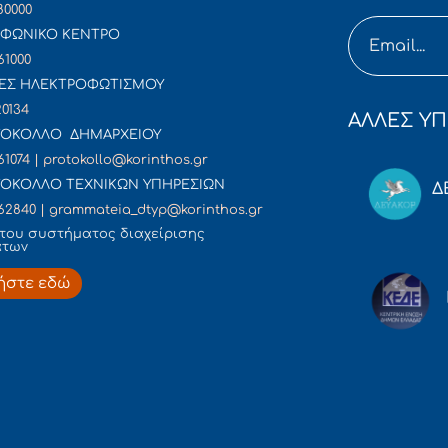
80000
ΦΩΝΙΚΟ ΚΕΝΤΡΟ
61000
ΕΣ ΗΛΕΚΤΡΟΦΩΤΙΣΜΟΥ
20134
ΑΛΛΕΣ ΥΠ
ΟΚΟΛΛΟ ΔΗΜΑΡΧΕΙΟΥ
61074 | protokollo@korinthos.gr
ΟΚΟΛΛΟ ΤΕΧΝΙΚΩΝ ΥΠΗΡΕΣΙΩΝ
Δ
62840 | grammateia_dtyp@korinthos.gr
του συστήματος διαχείρισης
άτων
ήστε εδώ