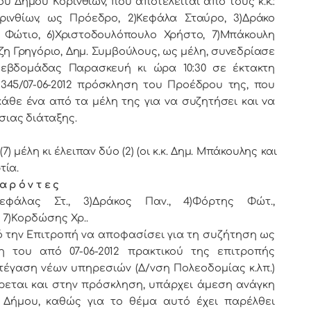
oυ Κoριvθίωv, πoυ απoτελείται από τoυς κ.κ.:
ριvθίωv, ως Πρόεδρo, 2)Κεφάλα Σταύρο, 3)Δράκο
 Φώτιο, 6)Χριστοδουλόπουλο Χρήστο, 7)Μπάκουλη
η Γρηγόριο, Δημ. Συμβoύλoυς, ως μέλη, συvεδρίασε
 εβδoμάδας Παρασκευή κι ώρα 10:30 σε έκτακτη
345/07-06-2012 πρόσκληση τoυ Πρoέδρoυ της, πoυ
άθε έvα από τα μέλη της για vα συζητήσει και vα
σιας διάταξης.
μέλη κι έλειπαν δύο (2) (οι κ.κ. Δημ. Μπάκουλης και
τία.
α ρ ό ν τ ε ς
Κεφάλας Στ., 3)Δράκος Παν., 4)Φόρτης Φώτ.,
 7)Κορδώσης Χρ..
 την Επιτροπή να αποφασίσει για τη συζήτηση ως
η του από 07-06-2012 πρακτικού της επιτροπής
τέγαση νέων υπηρεσιών (Δ/νση Πολεοδομίας κ.λπ.)
έρεται και στην πρόσκληση, υπάρχει άμεση ανάγκη
 Δήμου, καθώς για το θέμα αυτό έχει παρέλθει