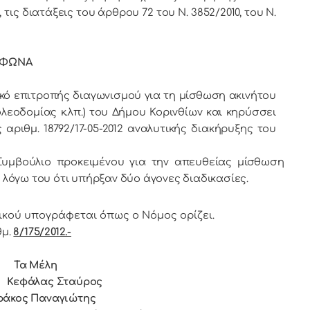
 τις διατάξεις
τoυ άρθρoυ 72 του Ν. 3852/2010, του Ν.
ΩΝΑ
κό επιτροπής διαγωνισμού για τη μίσθωση ακινήτου
λεοδομίας κ.λπ.) του Δήμου Κορινθίων και κηρύσσει
 αριθμ. 18792/17-05-2012 αναλυτικής διακήρυξης του
υμβούλιο προκειμένου για την απευθείας μίσθωση
 λόγω του ότι υπήρξαν δύο άγονες διαδικασίες.
ικoύ υπoγράφεται όπως o Νόμoς oρίζει.
μ.
8/175/2012.-
 Μέλη
άλας Σταύρος
ιώτης