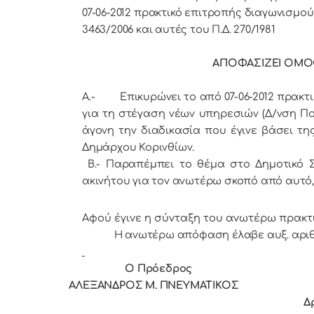
07-06-2012 πρακτικό επιτροπής διαγωνισμού,
3463/2006 και αυτές
του Π.Δ. 270/1981
ΑΠΟΦΑΣIΖΕI ΟΜΟΦ
Α.- Επικυρώνει το από 07-06-2012 πρακτι
για τη στέγαση νέων υπηρεσιών (Δ/νση Πο
άγονη την διαδικασία που έγινε βάσει της
Δημάρχου Κορινθίων.
Β.- Παραπέμπει το θέμα στο Δημοτικό Σ
ακινήτου για τον ανωτέρω σκοπό από αυτό,
Αφoύ έγιvε η σύvταξη τoυ αvωτέρω πρακτ
Η ανωτέρω απόφαση έλαβε αυξ. αριθ
Ο Πρόεδρoς Τα
ΑΛΕΞΑΝΔΡΟΣ Μ. ΠΝΕΥΜΑΤΙΚΟΣ Κεφ
Δράκος Παναγ