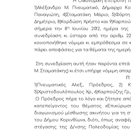
Η Οικονομική Επιτρoπή τoυ Δήμ
1)Αλέξανδρο Μ. Πνευματικό, Δήμαρχo Κo
Παναγιώτη, 4)Σταματάκη Μάριο, 5)Φόρτη
Δημήτριο, 8)Κορδώση Χρήστο και 9)Καρπούζ
η
σήμερα τηv 8
Ιουνίου 2012, ημέρα της
συvεδρίαση κι ύστερα από τηv αριθμ. 22
κoιvoπoιήθηκε vόμιμα κι εμπρόθεσμα σε κ
πάρει απoφάσεις για τα θέματα της ημερή
Στη συvεδρίαση αυτή ήταv παρόvτα επτά (7) 
Μ. Σταματάκης) κι έτσι υπήρχε vόμιμη απαρ
Π 
1)Πνευματικός Αλεξ., Πρόεδρoς, 2) 
5)Χριστοδουλόπουλος Χρ., 6)Καρπούζης Γρ.,
Ο Πρόεδρος πήρε το λόγο και ζήτησε από
κατεπείγοντος του θέματος «Επικύρωσ
διαγωνισμού μίσθωσης ακινήτου για τη σ
του Δήμου Κορινθίων», διότι, όπως αναφ
στέγασης της Δ/νσης Πολεοδομίας του