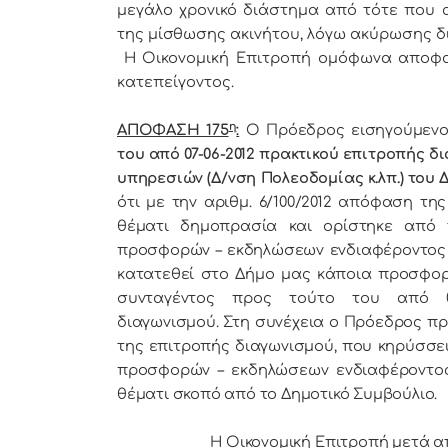
μεγάλο χρονικό διάστημα από τότε που 
της μίσθωσης ακινήτου, λόγω ακύρωσης δια
Η Οικονομική Επιτροπή ομόφωνα αποφα
κατεπείγοντος.
η
ΑΠΟΦΑΣΗ 175
:
Ο Πρόεδρoς εισηγούμενο
του από 07-06-2012 πρακτικού επιτροπής 
υπηρεσιών (Δ/νση Πολεοδομίας κ.λπ.) του 
ότι με την αριθμ. 6/100/2012 απόφαση τη
θέματι δημοπρασία και ορίστηκε από 
προσφορών – εκδηλώσεων ενδιαφέροντος η
κατατεθεί στο Δήμο μας κάποια προσφορ
συνταγέντος προς τούτο του από 07
διαγωνισμού. Στη συνέχεια ο Πρόεδρος προ
της επιτροπής διαγωνισμού, που κηρύσσε
προσφορών – εκδηλώσεων ενδιαφέροντος 
θέματι σκοπό από το Δημοτικό Συμβούλιο.
Η Οικονομική Επιτροπή μετά από δ