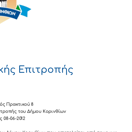
κής Επιτροπής
ός Πρακτικού 8
ιτρoπής τoυ Δήμoυ Κoριvθίωv
ς 08-06-2012