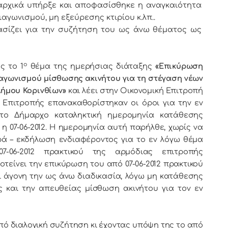
αρχικά υπήρξε και αποφασίσθηκε η αναγκαιότητα
γωνισμού, μη εξεύρεσης κτιρίου κ.λπ..
σίζει για την συζήτηση του ως άνω θέματος ως
ο
ς τo 1
θέμα της ημερήσιας διάταξης
«Επικύρωση
διαγωνισμού μίσθωσης ακινήτου για τη στέγαση νέων
Δήμου Κορινθίων»
και λέει στην Οικονομική Επιτροπή
ς Επιτροπής επανακαθορίστηκαν οι όροι για την εν
το Δήμαρχο καταληκτική ημερομηνία κατάθεσης
 07-06-2012. Η ημερομηνία αυτή παρήλθε, χωρίς να
ά – εκδήλωση ενδιαφέροντος για το εν λόγω θέμα
-06-2012 πρακτικού της αρμόδιας επιτροπής
τείνει την επικύρωση του από 07-06-2012 πρακτικού
ι άγονη την ως άνω διαδικασία, λόγω μη κατάθεσης
και την απευθείας μίσθωση ακινήτου για τον εν
ιαλογική συζήτηση κι έχοντας υπόψη της το από