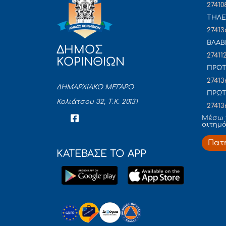
27410
ΤΗΛΕ
27413
ΒΛΑΒ
ΔΗΜΟΣ
27411
ΚΟΡΙΝΘΙΩΝ
ΠΡΩΤ
27413
ΔΗΜΑΡΧΙΑΚΟ ΜΕΓΑΡΟ
ΠΡΩΤ
Κολιάτσου 32, Τ.Κ. 20131
27413
Mέσω 
αιτημ
Πατ
ΚΑΤΕΒΑΣΕ ΤΟ APP