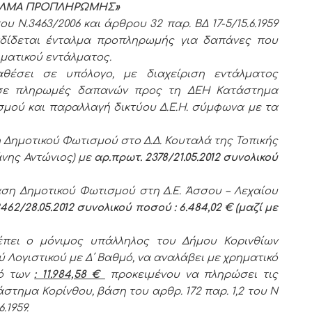
ΤΑΛΜΑ ΠΡΟΠΛΗΡΩΜΗΣ»
υ Ν.3463/2006 και άρθρου 32 παρ. ΒΔ 17-5/15.6.1959
δίδεται ένταλμα προπληρωμής για δαπάνες που
ματικού εντάλματος.
θέσει σε υπόλογο, με διαχείριση εντάλματος
σε πληρωμές δαπανών προς τη ΔΕΗ Κατάστημα
σμού και παραλλαγή δικτύου Δ.Ε.Η. σύμφωνα με τα
 Δημοτικού Φωτισμού στο Δ.Δ. Κουταλά της Τοπικής
άνης Αντώνιος) με
αρ.πρωτ. 2378/21.05.2012 συνολικού
ση Δημοτικού Φωτισμού στη Δ.Ε. Άσσου – Λεχαίου
462/28.05.2012 συνολικού ποσού : 6.484,02 € (μαζί με
πει ο μόνιμος υπάλληλος του Δήμου Κορινθίων
 Λογιστικού με Δ΄ Βαθμό, να αναλάβει με χρηματικό
σό των
: 11.984,58 €
προκειμένου να πληρώσει τις
στημα Κορίνθου, βάση του αρθρ. 172 παρ. 1,2 του Ν
.1959.