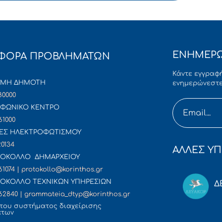
ΕΝΗΜΕΡΩ
ΦΟΡΑ ΠΡΟΒΛΗΜΑΤΩΝ
Κάντε εγγραφή
ΜΜΗ ΔΗΜΟΤΗ
ενημερώνεστε
80000
ΦΩΝΙΚΟ ΚΕΝΤΡΟ
61000
ΕΣ ΗΛΕΚΤΡΟΦΩΤΙΣΜΟΥ
20134
ΑΛΛΕΣ ΥΠ
ΟΚΟΛΛΟ ΔΗΜΑΡΧΕΙΟΥ
61074 | protokollo@korinthos.gr
ΟΚΟΛΛΟ ΤΕΧΝΙΚΩΝ ΥΠΗΡΕΣΙΩΝ
Δ
62840 | grammateia_dtyp@korinthos.gr
του συστήματος διαχείρισης
άτων