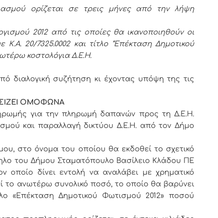
ασμού ορίζεται σε τρεις μήνες από την λήψη
γισμού 2012 από τις οποίες θα ικανοποιηθούν οι
 Κ.Α. 20/7325.0002 και τίτλο “Επέκταση Δημοτικού
νωτέρω κοστολόγια Δ.Ε.Η.
αλογική συζήτηση κι έχοντας υπόψη της τις
ΣΙΖΕΙ ΟΜΟΦΩΝΑ
μής για την πληρωμή δαπανών προς τη Δ.Ε.Η.
σμού και παραλλαγή δικτύου Δ.Ε.Η. από τον Δήμο
υ, στο όνομα του οποίου θα εκδοθεί το σχετικό
ηλο του Δήμου Σταματόπουλο Βασίλειο Κλάδου ΠΕ
ον οποίο δίνει εντολή να αναλάβει με χρηματικό
ί το ανωτέρω συνολικό ποσό, το οποίο θα βαρύνει
ίτλο «Επέκταση Δημοτικού Φωτισμού 2012» ποσού