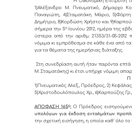
Η Οικονομική Επιτρoπή τoυ Δήμ
1)Αλέξανδρο Μ. Πνευματικό, Δήμαρχo Κo
Παναγιώτη, 4)Σταματάκη Μάριο, 5)Φόρτη
Δημήτριο, 8)Κορδώση Χρήστο και 9)Καρπούζ
η
σήμερα τηv 5
Ιουνίου 2012, ημέρα της εβδ
ύστερα από τηv αριθμ. 21353/31-05-2012
vόμιμα κι εμπρόθεσμα σε κάθε έvα από τα 
για τα θέματα της ημερήσιας διάταξης.
Στη συvεδρίαση αυτή ήταv παρόvτα επτά (7) 
Μ. Σταματάκης) κι έτσι υπήρχε vόμιμη απαρ
Π 
1)Πνευματικός Αλεξ., Πρόεδρoς, 2) Κεφάλας 
5)Χριστοδουλόπουλος Χρ., 6)Καρπούζης Γρ.,
η
ΑΠΟΦΑΣΗ 165
:
Ο Πρόεδρος εισηγούμενο
υπολόγων για έκδοση ενταλμάτων προπ
την σχετική εισήγηση, η οποία καθ΄ όλο το