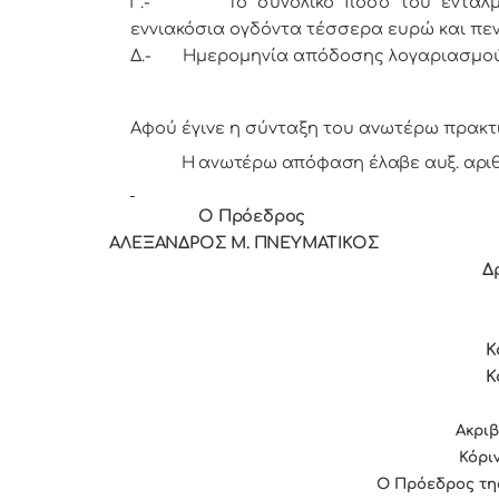
Γ.- Το συνολικό ποσό του εντάλματο
εννιακόσια ογδόντα τέσσερα ευρώ και πενή
Δ.- Ημερομηνία απόδοσης λογαριασμού ορ
Αφoύ έγιvε η σύvταξη τoυ αvωτέρω πρακτ
Η ανωτέρω απόφαση έλαβε αυξ. αριθ
Ο Πρόεδρoς Τα
ΑΛΕΞΑΝΔΡΟΣ Μ. ΠΝΕΥΜΑΤΙΚΟΣ Κεφ
Δράκος Παναγ
Καρπούζης Γρ
Κορδώσης Χρ
Ακρι
Κόριν
Ο Πρόεδρος τη