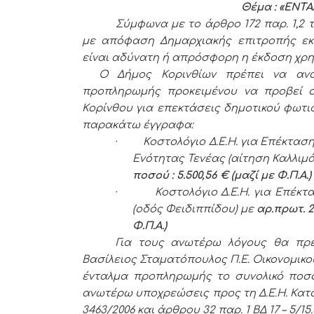
Θέμα : «ΕΝ
Σύμφωνα με το άρθρο 172 παρ. 1,2 το
με απόφαση Δημαρχιακής επιτροπής εκ
είναι αδύνατη ή απρόσφορη η έκδοση χρη
Ο Δήμος Κορινθίων πρέπει να ανα
προπληρωμής προκειμένου να προβεί 
Κορίνθου για επεκτάσεις δημοτικού φωτι
παρακάτω έγγραφα:
·
Κοστολόγιο Δ.Ε.Η. για
E
πέκταση
Ενότητας Τενέας (αίτηση Καλλιμ
ποσού : 5.500,56 € (μαζί με Φ.Π.Α.)
·
Κοστολόγιο Δ.Ε.Η. για
E
πέκτα
(οδός Φειδιππίδου) με
αρ.πρωτ. 2
Φ.Π.Α.)
Για τους ανωτέρω λόγους θα πρέ
Βασίλειος Σταματόπουλος Π.Ε. Οικονομικού
ένταλμα προπληρωμής το συνολικό πο
ανωτέρω υποχρεώσεις προς τη Δ.Ε.Η. Κατά
3463/2006 και άρθρου 32 παρ. 1 ΒΔ 17 – 5/15.6