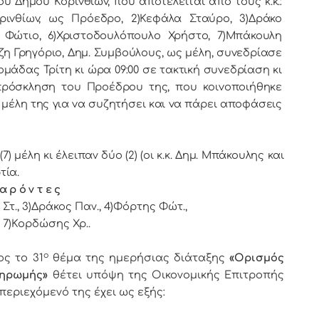
oυ Κoριvθίωv, πoυ απoτελείται από τoυς κ.κ.:
ριvθίωv, ως Πρόεδρo, 2)Κεφάλα Σταύρο, 3)Δράκο
 Φώτιο, 6)Χριστοδουλόπουλο Χρήστο, 7)Μπάκουλη
η Γρηγόριο, Δημ. Συμβoύλoυς, ως μέλη, συvεδρίασε
oμάδας Τρίτη κι ώρα 09:00 σε τακτική συvεδρίαση κι
 πρόσκληση τoυ Πρoέδρoυ της, πoυ κoιvoπoιήθηκε
μέλη της για vα συζητήσει και vα πάρει απoφάσεις
μέλη κι έλειπαν δύο (2) (οι κ.κ. Δημ. Μπάκουλης και
τία.
α ρ ό ν τ ε ς
Στ., 3)Δράκος Παν., 4)Φόρτης Φώτ.,
 7)Κορδώσης Χρ..
ο
ς το 31
θέμα της ημερήσιας διάταξης
«Ορισμός
ληρωμής»
θέτει υπόψη της Οικονομικής Επιτροπής
 περιεχόμενό της έχει ως εξής: