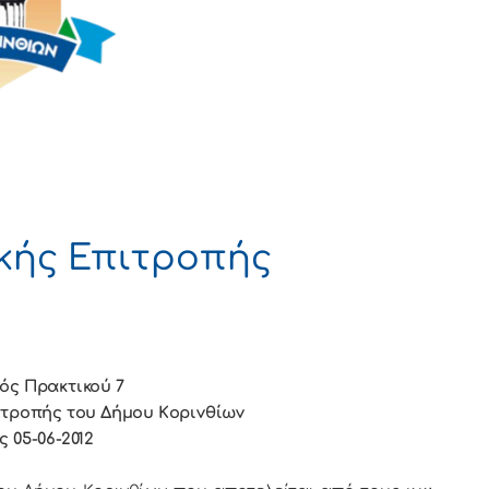
κής Επιτροπής
ός Πρακτικού 7
ιτρoπής τoυ Δήμoυ Κoριvθίωv
ς 05-06-2012