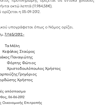
ς προπληρωμής ορίζεται σε έντεκα χιλιάδες
ντα οκτώ λεπτά (11.984,58€).
ίζεται η 05-09-2012.
ικoύ υπoγράφεται όπως o Νόμoς oρίζει.
μ.
7/165/2012.-
 Μέλη
άλας Σταύρος
ιώτης
Φόρτης Φώτιος
Χριστοδουλόπουλος Χρήστος
ηγόριος
ήστος
βές απόσπασμα
θος, 06-06-2012
ς Οικονομικής Επιτροπής