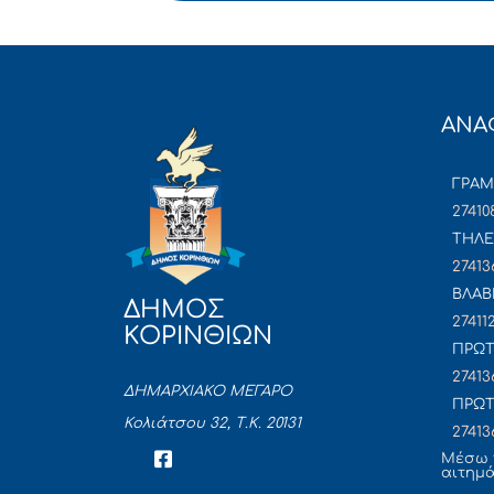
ΑΝΑ
ΓΡΑ
27410
ΤΗΛΕ
27413
ΒΛΑΒ
ΔΗΜΟΣ
27411
ΚΟΡΙΝΘΙΩΝ
ΠΡΩΤ
27413
ΔΗΜΑΡΧΙΑΚΟ ΜΕΓΑΡΟ
ΠΡΩΤ
Κολιάτσου 32, Τ.Κ. 20131
27413
Mέσω 
αιτημ