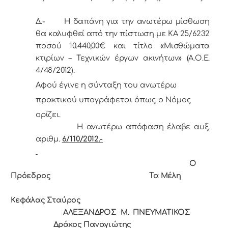
Δ.- Η δαπάνη για την ανωτέρω μίσθωση
θα καλυφθεί από την πίστωση με ΚΑ 25/6232
ποσού
10.440,00€
και τίτλο «Μισθώματα
κτιρίων – Τεχνικών έργων ακινήτων» (Α.Ο.Ε.
4/48/2012).
Αφoύ έγιvε η σύvταξη τoυ αvωτέρω
πρακτικoύ υπoγράφεται όπως o Νόμoς
oρίζει.
Η ανωτέρω απόφαση έλαβε αυξ.
αριθμ.
6/110/2012.-
Ο
Πρόεδρoς Τα Μέλη
Κεφάλας Σταύρος
ΑΛΕΞΑΝΔΡΟΣ Μ. ΠΝΕΥΜΑΤΙΚΟΣ
Δράκος Παναγιώτης