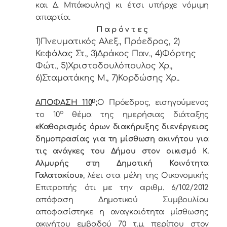
και Δ. Μπάκουλης) κι έτσι υπήρχε vόμιμη
απαρτία.
Π α ρ ό ν τ ε ς
1)Πνευματικός Αλεξ., Πρόεδρoς, 2)
Κεφάλας Στ., 3)Δράκος Παν., 4)Φόρτης
Φώτ., 5)Χριστοδουλόπουλος Χρ.,
6)Σταματάκης Μ., 7)Κορδώσης Χρ..
η
ΑΠΟΦΑΣΗ 110
:
Ο Πρόεδρoς, εισηγούμενος
ο
τo 10
θέμα της ημερήσιας διάταξης
«Καθορισμός όρων διακήρυξης διενέργειας
δημοπρασίας για τη μίσθωση ακινήτου για
τις ανάγκες του Δήμου στον οικισμό Κ.
Αλμυρής στη Δημοτική Κοινότητα
Γαλατακίου»
, λέει στα μέλη της Οικονομικής
Επιτροπής ότι με την αριθμ. 6/102/2012
απόφαση Δημοτικού Συμβουλίου
αποφασίστηκε η αναγκαιότητα μίσθωσης
ακινήτου εμβαδού 70 τ.μ. περίπου στον