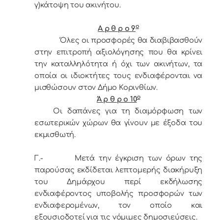
γ)κάτοψη του ακινήτου.
ο
Α ρ θ ρ ο 9
Όλες οι προσφορές θα διαβιβασθούν
στην επιτροπή αξιολόγησης που θα κρίνει
την καταλληλότητα ή όχι των ακινήτων, τα
οποία οι ιδιοκτήτες τους ενδιαφέρονται να
μισθώσουν στον Δήμο Κορινθίων.
ο
Ά ρ θ ρ ο 10
Οι δαπάνες για τη διαμόρφωση των
εσωτερικών χώρων θα γίνουν με έξοδα του
εκμισθωτή.
Γ.- Μετά την έγκριση των όρων της
παρούσας εκδίδεται λεπτομερής διακήρυξη
του Δημάρχου περί εκδήλωσης
ενδιαφέροντος υποβολής προσφορών των
ενδιαφερομένων, τον οποίο και
εξoυσιoδoτεί για τις vόμιμες δημoσιεύσεις.