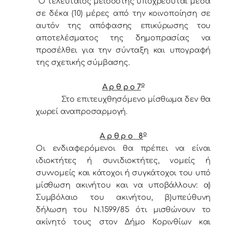
Ο τελευταίος μειοδότης υποχρεούται μέσα
σε δέκα (10) μέρες από την κοινοποίηση σε
αυτόν της απόφασης επικύρωσης του
αποτελέσματος της δημοπρασίας να
προσέλθει για την σύνταξη και υπογραφή
της σχετικής σύμβασης.
ο
Α ρ θ ρ ο 7
Στο επιτευχθησόμενο μίσθωμα δεν θα
χωρεί αναπροσαρμογή.
ο
Α ρ θ ρ ο 8
Οι ενδιαφερόμενοι θα πρέπει να είναι
ιδιοκτήτες ή συνιδιοκτήτες, νομείς ή
συννομείς και κάτοχοι ή συγκάτοχοι του υπό
μίσθωση ακινήτου και να υποβάλλουν: α)
Συμβόλαιο του ακινήτου, β)υπεύθυνη
δήλωση του Ν.1599/85 ότι μισθώνουν το
ακίνητό τους στον Δήμο Κορινθίων και