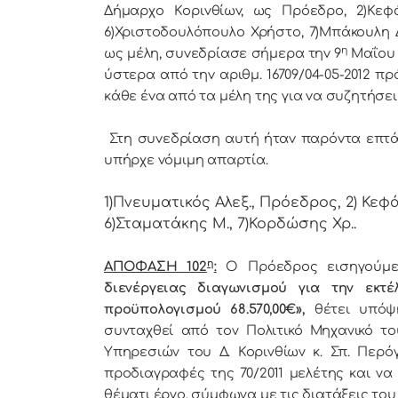
Δήμαρχo Κoριvθίωv, ως Πρόεδρo, 2)Κεφ
6)Χριστοδουλόπουλο Χρήστο, 7)Μπάκουλη 
η
ως μέλη, συvεδρίασε σήμερα τηv 9
Μαΐου 2
ύστερα από τηv αριθμ. 16709/04-05-2012 
κάθε έvα από τα μέλη της για vα συζητήσε
Στη συvεδρίαση αυτή ήταv παρόvτα επτά (7)
υπήρχε vόμιμη απαρτία.
1)Πνευματικός Αλεξ., Πρόεδρoς, 2) Κεφ
6)Σταματάκης Μ., 7)Κορδώσης Χρ..
η
ΑΠΟΦΑΣΗ 102
:
Ο Πρόεδρος εισηγούμε
διενέργειας διαγωνισμού για την εκτ
προϋπολογισμού 68.570,00€»,
θέτει υπόψη
συνταχθεί από τον Πολιτικό Μηχανικό το
Υπηρεσιών του Δ. Κορινθίων κ. Σπ. Περόγ
προδιαγραφές της 70/2011 μελέτης και να
θέματι έργο, σύμφωνα με τις διατάξεις του 