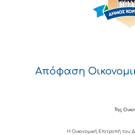
Απόφαση Οικονομικ
Της Οικο
Η Οικονομική Επιτρoπή τoυ Δήμoυ 