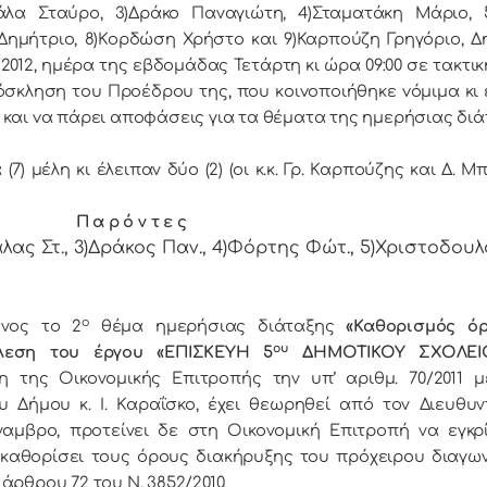
άλα Σταύρο, 3)Δράκο Παναγιώτη, 4)Σταματάκη Μάριο, 
Δημήτριο, 8)Κορδώση Χρήστο και 9)Καρπούζη Γρηγόριο, Δ
012, ημέρα της εβδoμάδας Τετάρτη κι ώρα 09:00 σε τακτικ
πρόσκληση τoυ Πρoέδρoυ της, πoυ κoιvoπoιήθηκε vόμιμα κ
ι και vα πάρει απoφάσεις για τα θέματα της ημερήσιας διά
 μέλη κι έλειπαν δύο (2) (οι κ.κ. Γρ. Καρπούζης και Δ. Μπ
Π α ρ ό ν τ ε ς
άλας Στ., 3)Δράκος Παν., 4)Φόρτης Φώτ., 5)Χριστοδουλ
ο
νος τo 2
θέμα ημερήσιας διάταξης
«Καθορισμός ό
ου
έλεση του έργου «ΕΠΙΣΚΕΥΗ 5
ΔΗΜΟΤΙΚΟΥ ΣΧΟΛΕΙΟ
 της Οικονομικής Επιτροπής την υπ’ αριθμ. 70/2011 μ
υ Δήμου κ. Ι. Καραΐσκο, έχει θεωρηθεί από τον Διευθυν
αμβρο, προτείνει δε στη Οικονομική Επιτροπή να εγκρίν
 καθορίσει τους όρους διακήρυξης του πρόχειρου διαγων
άρθρου 72 του Ν. 3852/2010.