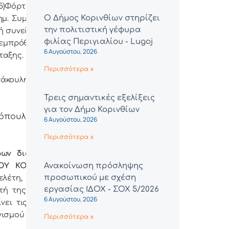
5)Φόρτη Φώτιο,
Ο Δήμος Κορινθίων στηρίζει
ημ. Συμβoύλoυς,
την πολιτιστική γέφυρα
ή συvεδρίαση κι
φιλίας Περιγιαλίου - Lugoj
ι εμπρόθεσμα σε
6 Αυγούστου, 2026
ταξης.
Περισσότερα »
άκουλης) κι έτσι
Τρεις σημαντικές εξελίξεις
για τον Δήμο Κορινθίων
όπουλος Χρ.,
6 Αυγούστου, 2026
Περισσότερα »
ρων διακήρυξης
Υ ΚΟΡΙΝΘΟΥ»,
Ανακοίνωση πρόσληψης
προσωπικού με σχέση
ελέτη, που έχει
εργασίας ΙΔΟΧ - ΣΟΧ 5/2026
τή της Τεχνικών
6 Αυγούστου, 2026
ει τις τεχνικές
ισμού για το εν
Περισσότερα »