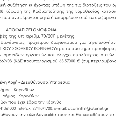
κή συζήτηση κι έχοντας υπόψη της τις διατάξεις του ά
669/08 Κύρωση της Κωδικοποίησης της νομοθεσίας κατα
ν που αναφέρονται ρητά ή απορρέουν από τα οριζόμεν
ΑΠΟΦΑΣΙΖΕΙ ΟΜΟΦΩΝΑ
ές της υπ’ αριθμ. 70/2011 μελέτης.
διενέργειας πρόχειρου διαγωνισμού για τηνεπιλογήαν
ΙΚΟΥ ΣΧΟΛΕΙΟΥ ΚΟΡΙΝΘΟΥ»
με το σύστημα προσφοράς
 ομοειδών εργασιών και έλεγχο ομαλότητας αυτών
69/08 (ΚΔΕ)
προϋπολογισμού 68.570,00 € (συμπεριλαμβανο
ένη Αρχή – Διευθύνουσα Υπηρεσία
 Δήμος Κορινθίων.
Ο Δήμος Κορινθίων.
ίων που έχει έδρα την Κόρινθο
741361000
Telefax
: 2741071700
,
E
-
mail
:
dcorinth
1@
otenet
.
gr
ευθύνουν την αλληλογραφία τους και θα καταθέσουν τα 