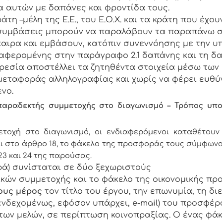
 αυτών με δαπάνες και φροντίδα τους.
τη –μέλη της Ε.Ε., του Ε.Ο.Χ. και τα κράτη που έχο
ς συμβάσεις μπορούν να παραλάβουν τα παραπάνω σ
καιρα και εμβάσουν, κατόπιν συνεννόησης με την 
ναφερομένης στην παράγραφο 2.1 δαπάνης και τη δ
ρεσία αποστέλλει τα ζητηθέντα στοιχεία μέσω των 
μεταφοράς αλληλογραφίας και χωρίς να φέρει ευθύν
νο.
αραδεκτής συμμετοχής στο διαγωνισμό – Τρόπος υπ
ετοχή στο διαγωνισμό, οι ενδιαφερόμενοι καταθέτουν
ι στο άρθρο 18, το φάκελο της προσφοράς τους σύμφωνα 
23 και 24 της παρούσας.
ά) συνίσταται σε δύο ξεχωριστούς
ικών συμμετοχής και το φάκελο της οικονομικής πρ
ους μέρος
τον τίτλο του έργου, την επωνυμία, τη δι
ενδεχομένως, εφόσον υπάρχει,
e
-
mail
) του προσφέρ
 των μελών, σε περίπτωση κοινοπραξίας. Ο ένας φάκ