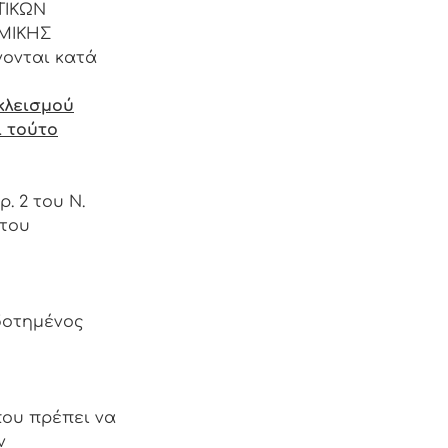
ΤΙΚΩΝ
ΟΜΙΚΗΣ
νονται κατά
κλεισμού
ί τούτο
. 2 του Ν.
του
δοτημένος
που πρέπει να
ν