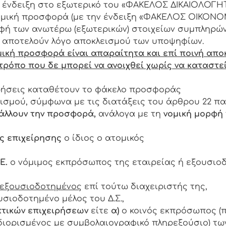
ην ένδειξη στο εξωτερικό του «ΦΑΚΕΛΟΣ ΔΙΚΑΙΟΛΟΓΗ
νομική προσφορά (με την ένδειξη «ΦΑΚΕΛΟΣ ΟΙΚΟΝ
φή των ανωτέρω (εξωτερικών) στοιχείων συμπληρώ
 αποτελούν λόγο αποκλεισμού των υποψηφίων.
μική προσφορά είναι απαραίτητα και επί ποινή απο
τρόπο που δε μπορεί να ανοιχθεί χωρίς να καταστε
ιρήσεις καταθέτουν το φάκελο προσφοράς
σμού, σύμφωνα με τις διατάξεις του άρθρου 22 παρ
άλλουν την
προσφορά,
ανάλογα με τη
νομική μορφή
ς επιχείρησης
ο ίδιος ο ατομικός
Ε.
ο νόμιμος εκπρόσωπος της εταιρείας ή εξουσιο
εξουσιοδοτημένος
επί τούτω διαχειριστής της,
υσιοδοτημένο μέλος του Δ.Σ.,
πτικών επιχειρήσεων
είτε
α)
ο κοινός εκπρόσωπος (
 διορισμένος με
συμβολαιογραφικό
πληρεξούσιο) τω