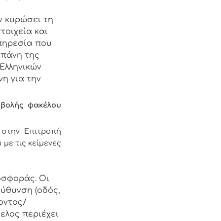
υν κυρώσει τη
τοιχεία και
υπηρεσία που
απάνη της
Ελληνικών
η για την
οβολής φακέλου
 στην Επιτροπή
με τις κείμενες
οσφοράς. Οι
εύθυνση (οδός,
οντος/
ελος περιέχει