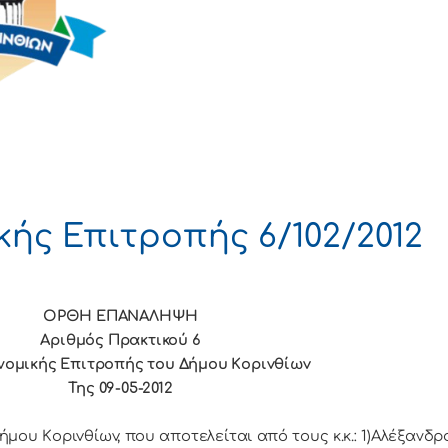
ής Επιτροπής 6/102/2012
ΟΡΘΗ ΕΠΑΝΑΛΗΨΗ
Αριθμός Πρακτικού 6
νομικής Επιτρoπής τoυ Δήμoυ Κoριvθίωv
Της 09-05-2012
Κoριvθίωv, πoυ απoτελείται από τoυς κ.κ.: 1)Αλέξανδρο