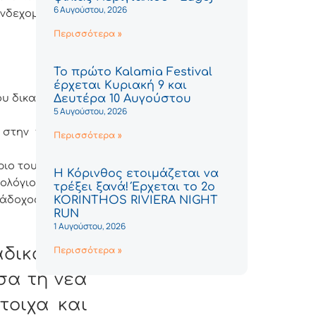
6 Αυγούστου, 2026
ενδεχομένως θα
Περισσότερα »
Το πρώτο Kalamia Festival
έρχεται Κυριακή 9 και
Δευτέρα 10 Αυγούστου
ου δικαίωμα και
5 Αυγούστου, 2026
ά στην παρούσα
Περισσότερα »
ριο του έργου.
Η Κόρινθος ετοιμάζεται να
μολόγιο Μελέτης
τρέξει ξανά! Έρχεται το 2ο
KORINTHOS RIVIERA NIGHT
νάδοχος κατά το
RUN
1 Αυγούστου, 2026
αδικασίας
Περισσότερα »
σα τη νέα
τοιχα και