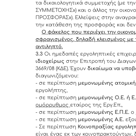
τα δικαιολογητικά συμμετοχής (με τ
ΣΥΜΜΕΤΟΧΗΣ») και ο άλλος την οικο
ΠΡΟΣΦΟΡΑΣ»). Ελλείψεις στην αναγρα
την κατάθεση της προσφοράς και δεν
Ο φάκελος που περιέχει την οικονο
σφραγισμένος, δηλαδή κλεισμένος με 
αντιληπτό.
3.3
Ο
ι ημεδαπές εργοληπτικές επιχε
ιδιοχείρως
στην Επιτροπή του Διαγωνι
3669/08 (ΚΔΕ). Έχουν
δικαίωμα να υποβ
διαγωνιζόμενου:
- σε περίπτωση
μεμονωμένης ατομική
εργολήπτης,
- σε περίπτωση
μεμονωμένης Ο.Ε. ή Ε.
ομόρρυθμος
εταίρος της
Εργ.Επ.,
- σε περίπτωση
μεμονωμένης Ε.Π.Ε.
ο
- σε περίπτωση
μεμονωμένης Α.Ε.
εξο
- Σ
ε περίπτωση
Κοινοπραξίας εργολη
είναι
ένας εκ των κοινοπρακτούντων
,