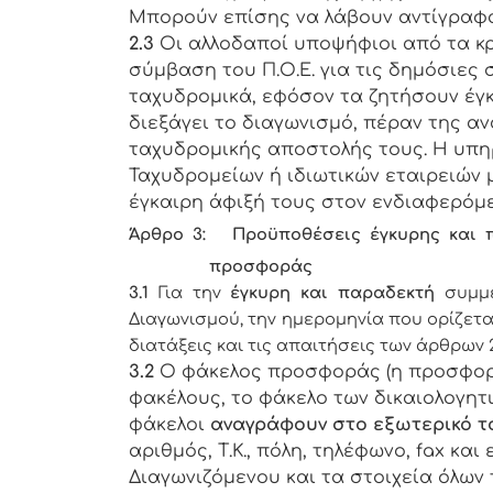
Μπορούν επίσης να λάβουν αντίγραφα
2.3
Οι αλλοδαποί υποψήφιοι από τα κρά
σύμβαση του Π.Ο.Ε. για τις δημόσιε
ταχυδρομικά, εφόσον τα ζητήσουν έγ
διεξάγει το διαγωνισμό, πέραν της α
ταχυδρομικής αποστολής τους. Η υπη
Ταχυδρομείων ή ιδιωτικών εταιρειών 
έγκαιρη άφιξή τους στον ενδιαφερόμε
Άρθρο 3: Προϋποθέσεις έγκυρης και π
προσφοράς
3.1
Για την
έγκυρη και παραδεκτή
συμμ
Διαγωνισμού, την ημερομηνία που ορίζετα
διατάξεις και τις απαιτήσεις των άρθρων 
3.2
Ο φάκελος προσφοράς (η προσφορ
φακέλους, το φάκελο των δικαιολογητ
φάκελοι
αναγράφουν στο εξωτερικό τ
αριθμός, Τ.Κ., πόλη, τηλέφωνο,
fax
και 
Διαγωνιζόμενου και τα στοιχεία όλων