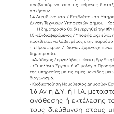
προβλεπόμενα από τις κείμενες διατά
ασκήσουν.
1.4
Διευθύνουσα / Επιβλέπουσα Υπηρεσ
Δ/νση Τεχνικών Υπηρεσιών Δήμου Κο
η
Η δημοπρασία θα διενεργηθεί την
05
1.5
-«Ενδιαφερόμενος / Υποψήφιος» είναι η 
προτίθεται να λάβει μέρος στην παρούσα
- «Προσφέρων / διαγωνιζόμενος» είνα
δημοπρασία.
- «Ανάδοχος / εργολάβος» είναι η Εργ.Επ.
- «Τιμολόγιο Έργου» ή «Τιμολόγιο Προσφο
της υπηρεσίας με τις τιμές μονάδος με
διαγωνισμό.
- Κωδικοποίηση Νομοθεσίας Δημοσίων Έργων (
1.6
Αν η Δ.Υ. ή Π.Α.
μεταστε
ανάθεσης ή εκτέλεσης τ
τους διεύθυνση στους υ