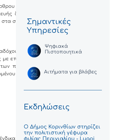
ρθρου 72 του Ν.
σκευής δημοσίων
Σημαντικές
α στα συμβατικά
Υπηρεσίες
Ψηφιακά
αδόχου για την
Πιστοποιητικά
 με επί μέρους
 των ποσοστών
Αιτήματα για βλάβες
μένου Φ.Π.Α.)ως
Εκδηλώσεις
Ο Δήμος Κορινθίων στηρίζει
την πολιτιστική γέφυρα
φιλίας Περιγιαλίου - Lugoj
ένδικα μέσα (τα