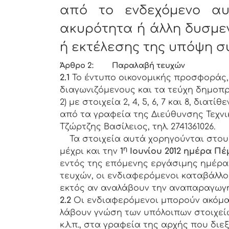
από το ενδεχόμενο αυ
ακυρότητα ή άλλη δυσμε
ή εκτέλεσης της υπόψη σ
Άρθρο 2: Παραλαβή τευχών
2.1
Το έντυπο οικονομικής προσφοράς
διαγωνιζόμενους και τα τεύχη δημοπ
2) με στοιχεία 2, 4, 5, 6, 7 και 8, διατίθ
από τα γραφεία της Διεύθυνσης Τεχνι
Τζώρτζης Βασίλειος, τηλ. 2741361026.
Τα στοιχεία αυτά χορηγούνται στους ενδ
η
μέχρι και την
1
Ιουνίου 2012 ημέρα Πέ
εντός της επόμενης εργάσιμης ημέρα
τευχών, οι ενδιαφερόμενοι καταβάλλ
εκτός αν αναλάβουν την αναπαραγωγή 
2.2
Οι ενδιαφερόμενοι μπορούν ακόμα
λάβουν γνώση των υπόλοιπων στοιχεί
κ.λ.π., στα γραφεία της αρχής που δι