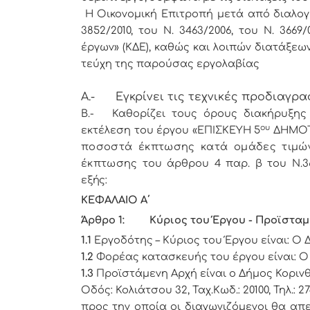
Η Οικονομική Επιτροπή μετά από διαλογι
3852/2010, του Ν. 3463/2006, του Ν. 3
έργων» (ΚΔΕ),
καθώς και λοιπών διατάξεω
τεύχη της παρούσας εργολαβίας
Α.-
Εγκρίνει τις τεχνικές προδιαγραφ
Β.- Καθορίζει τους όρους διακήρυξης 
ου
εκτέλεση του έργου «ΕΠΙΣΚΕΥΗ 5
ΔΗΜΟΤ
ποσοστά έκπτωσης κατά ομάδες τιμών
έκπτωσης
του άρθρου 4 παρ. β του Ν.36
εξής:
ΚΕΦΑΛΑΙΟ Α΄
Άρθρο 1: Κύριος του Έργου - Προϊσταμ
1.1
Εργοδότης – Κύριος του Έργου είναι: Ο
1.2
Φορέας κατασκευής του έργου είναι: 
1.3
Προϊστάμενη Αρχή είναι ο Δήμος Κορινθ
Οδός: Κολιάτσου 32, Ταχ.Κωδ.: 20100, Τηλ.: 2
προς την οποία οι διαγωνιζόμενοι θα απ