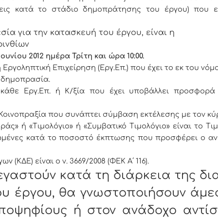
ξεις κατά το στάδιο δημοπράτησης του έργου) που 
ία για την κατασκευή του έργου, είναι η
ρινθίων
Ιουνίου 2012 ημέρα Τρίτη και ώρα 10:00.
Εργοληπτική Επιχείρηση (Εργ.Επ.) που έχει το εκ του νόμ
 δημοπρασία.
ι κάθε Εργ.Επ. ή Κ/ξία που έχει υποβάλλει προσφορ
ή Κοινοπραξία που συνάπτει σύμβαση εκτέλεσης με τον κύ
ράς» ή «Τιμολόγιο» ή «Συμβατικό Τιμολόγιο» είναι το Τι
ιωμένες κατά το ποσοστό έκπτωσης που προσφέρει ο α
ΚΔΕ) είναι ο ν. 3669/2008 (ΦΕΚ Α΄ 116).
γαστούν κατά τη διάρκεια της δι
ου έργου, θα γνωστοποιήσουν άμε
ποψηφίους ή στον ανάδοχο αντίσ