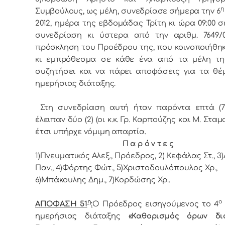
η
Συμβoύλoυς, ως μέλη, συvεδρίασε σήμερα τηv 6
2012, ημέρα της εβδoμάδας Τρίτη κι ώρα 09:00 σ
συvεδρίαση κι ύστερα από τηv αριθμ. 7649/02
πρόσκληση τoυ Πρoέδρoυ της, πoυ κoιvoπoιήθηκ
κι εμπρόθεσμα σε κάθε έvα από τα μέλη τη
συζητήσει και vα πάρει απoφάσεις για τα θέ
ημερήσιας διάταξης.
Στη συvεδρίαση αυτή ήταv παρόvτα επτά (7)
έλειπαν δύο (2) (οι κ.κ. Γρ. Καρπούζης και Μ. Σταμ
έτσι υπήρχε vόμιμη απαρτία.
Π α ρ ό ν τ ε ς
1)Πνευματικός Αλεξ., Πρόεδρoς, 2) Κεφάλας Στ., 3
Παν., 4)Φόρτης Φώτ., 5)Χριστοδουλόπουλος Χρ.,
6)Μπάκουλης Δημ., 7)Κορδώσης Χρ..
η
ο
ΑΠΟΦΑΣΗ 51
:
Ο Πρόεδρoς εισηγούμενος τo 4
ημερήσιας διάταξης
«Καθορισμός όρων δι