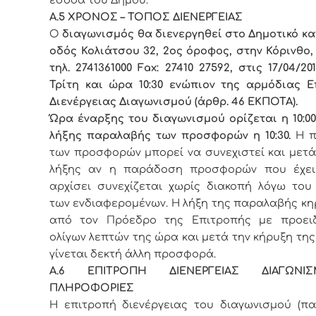
Α.5 ΧΡΟΝΟΣ – ΤΟΠΟΣ ΔΙΕΝΕΡΓΕΙΑΣ
Ο
διαγωνισμός θα διενεργηθεί στο Δημοτικό κ
οδός Κολιάτσου 32, 2ος όροφος, στην Κόρινθο, Τ
τηλ. 2741361000 Fax: 27410 27592, στις 17/04/20
Τρίτη και ώρα 10:30 ενώπιον της αρμόδιας Ε
Διενέργειας Διαγωνισμού (άρθρ. 46 ΕΚΠΟΤΑ).
Ώρα έναρξης του διαγωνισμού ορίζεται η 10:0
λήξης παραλαβής των προσφορών η 10:30.
Η π
των προσφορών μπορεί να συνεχιστεί και μετ
λήξης αν η παράδοση προσφορών που έχει
αρχίσει συνεχίζεται χωρίς διακοπή λόγω του
των ενδιαφερομένων. Η λήξη της παραλαβής κ
από τον Πρόεδρο της Επιτροπής με προει
ολίγων λεπτών της ώρα και μετά την κήρυξη της
γίνεται δεκτή άλλη προσφορά.
Α.6 ΕΠΙΤΡΟΠΗ ΔΙΕΝΕΡΓΕΙΑΣ ΔΙΑΓΩΝ
ΠΛΗΡΟΦΟΡΙΕΣ
Η επιτροπή διενέργειας του διαγωνισμού (πα