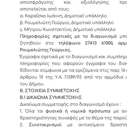
αποσφράγισης και αξιολόγησης προ
αποτελείται από τους:
α. Καραΐσκο Ιωάννη, Δημοτικό υπάλληλο
β. Ρουμελιώτη Γεώργιο, Δημοτικό υπάλληλο
γ. Μήτρου Κωνσταντίνο, Δημοτικό υπάλληλο
Πληροφορίες σχετικές με το διαγωνισμό
μπο
ζητηθούν στο
τηλέφωνο 27413 61000, αρμ
Ρουμελιώτης Γεώργιος.
Έγγραφα σχετικά με το διαγωνισμό και συμπλη
πληροφορίες που αφορούν έγγραφα του δια
δίδονται σύμφωνα με τα οριζόμενα στις παρ. 16 κ
άρθρου 10 της Υ.Α. 11389/93 από την αρμόδια
του Δήμου.
Β. ΣΤΟΙΧΕΙΑ ΣΥΜΜΕΤΟΧΗΣ
Β.1 ΔΙΚΑΙΩΜΑ ΣΥΜΜΕΤΟΧΗΣ
Δικαίωμα συμμετοχής στο διαγωνισμό έχουν :
1. Όλα τα
φυσικά ή νομικά πρόσωπα
με αντ
δραστηριότητας συναφές με το θέμα της παρο
2.
Συνεταιρισμοί
με αντικείμενο δραστηρ