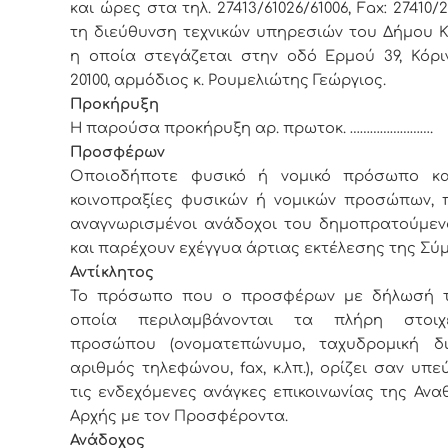
και ώρες στα τηλ. 27413/61026/61006, Fax: 27410
τη διεύθυνση τεχνικών υπηρεσιών του Δήμου Κ
η οποία στεγάζεται στην οδό Ερμού 39, Κόριν
20100, αρμόδιος κ. Ρουμελιώτης Γεώργιος.
Προκήρυξη
Η παρούσα προκήρυξη
αρ. πρωτοκ. …………………….
Προσφέρων
Οποιοδήποτε φυσικό ή νομικό πρόσωπο κ
κοινοπραξίες φυσικών ή νομικών προσώπων, π
αναγνωρισμένοι ανάδοχοι του δημοπρατούμεν
και παρέχουν εχέγγυα άρτιας εκτέλεσης της Σύ
Αντίκλητος
Το πρόσωπο που ο προσφέρων με δήλωσή τ
οποία περιλαμβάνονται τα πλήρη στοιχ
προσώπου (ονοματεπώνυμο, ταχυδρομική δι
αριθμός τηλεφώνου, fax, κ.λπ.), ορίζει σαν υπε
τις ενδεχόμενες ανάγκες επικοινωνίας της Αν
Αρχής με τον Προσφέροντα.
Ανάδοχος