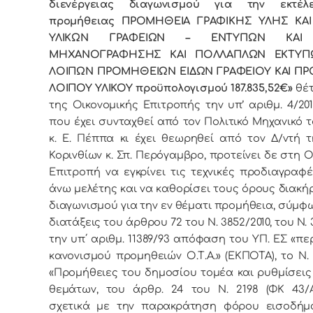
διενέργειας διαγωνισμού για την εκτέ
προμήθειας ΠΡΟΜΗΘΕΙΑ ΓΡΑΦΙΚΗΣ ΥΛΗΣ ΚΑ
ΥΛΙΚΩΝ ΓΡΑΦΕΙΩΝ – ΕΝΤΥΠΩΝ ΚΑΙ 
ΜΗΧΑΝΟΓΡΑΦΗΣΗΣ ΚΑΙ ΠΟΛΛΑΠΛΩΝ ΕΚΤΥΠ
ΛΟΙΠΩΝ ΠΡΟΜΗΘΕΙΩΝ ΕΙΔΩΝ ΓΡΑΦΕΙΟΥ ΚΑΙ Π
ΛΟΙΠΟΥ ΥΛΙΚΟΥ προϋπολογισμού 187.835,52€»
θέ
της Οικονομικής Επιτροπής την υπ’ αριθμ. 4/201
που έχει συνταχθεί από τον Πολιτικό Μηχανικό 
κ. Ε. Πέππα κι έχει θεωρηθεί από τον Δ/ντή τη
Κορινθίων κ. Σπ. Περόγαμβρο, προτείνει δε στη Ο
Επιτροπή να εγκρίνει τις τεχνικές προδιαγραφ
άνω μελέτης και να καθορίσει τους όρους διακή
διαγωνισμού για την εν θέματι προμήθεια, σύμφω
διατάξεις του άρθρου 72 του Ν. 3852/2010, του Ν. 
την υπ΄ αριθμ. 11389/93 απόφαση του ΥΠ. ΕΣ «περ
κανονισμού προμηθειών Ο.Τ.Α.» (ΕΚΠΟΤΑ), το Ν. 
«Προμήθειες του δημοσίου τομέα και ρυθμίσεις
θεμάτων, του άρθρ. 24 του Ν. 2198 (ΦΚ 43/Α΄
σχετικά με την παρακράτηση φόρου εισοδήμ