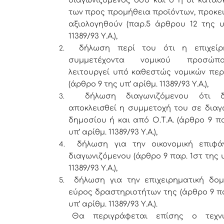
των προς προμήθεια προϊόντων, προκε
αξιολογηθούν (παρ.5 άρθρου 12 της υ
11389/93 Υ.Α.),
δήλωση περί του ότι η επιχεί
2.
συμμετέχοντα νομικού προσώ
λειτουργεί υπό καθεστώς νομικών πε
(άρθρο 9 της υπ’ αρίθμ. 11389/93 Υ.Α.),
δήλωση διαγωνιζόμενου ότι δ
3.
αποκλεισθεί η συμμετοχή του σε δια
δημοσίου ή και από Ο.Τ.Α. (άρθρο 9 πα
υπ’ αρίθμ. 11389/93 Υ.Α.),
δήλωση για την οικονομική επιφά
4.
διαγωνιζόμενου (άρθρο 9 παρ. 1στ της υ
11389/93 Υ.Α.),
δήλωση για την επιχειρηματική δομ
5.
εύρος δραστηριοτήτων της (άρθρο 9 πα
υπ’ αρίθμ. 11389/93 Υ.Α.).
Θα περιγράφεται επίσης ο τεχν