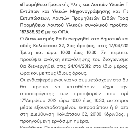
«Προμήθεια Γραφικής Ύλης και Λοιπών Υλικών 
Εντύπων και Υλικών Μηχανογράφησης και Π
Εκτυπώσεων, Λοιπών Προμηθειών Ειδών Γραφ
Προμήθεια Λοιπού Υλικού» συνολικού προϋπο
187.835,52€ με το ΦΠΑ.
Ο
διαγωνισμός θα διενεργηθεί στο Δημοτικό κ
οδός Κολιάτσου 32, 2ος όροφος, στις 17/04/20
Τρίτη και ώρα 10:00 έως 10:30
. Σε περίπ
προκύψει ανάγκη επανάληψης του διαγωνισμο
θα διενεργηθεί στις 24/04/2012 στο ίδιο μέρος,
ώρα και με τους ίδιους όρους.
Οι ενδιαφερόμενοι για να συμμετάσχουν στο δ
θα πρέπει να καταθέσουν
μέχρι την
αποσφράγισης των προσφορών που ορί
η
17
Απριλίου 2012 ώρα 10:00 έως 10:30, αυτοπ
μέσω εξουσιοδοτημένου εκπροσώπου ή θ’ απ
στη Διεύθυνση Κολιάτσου 32, 20100 Κόρινθος, 
προηγούμενη εργάσιμη ημέρα.
Κατάθεση Προσφορών μετά τις παραπάνω ημε