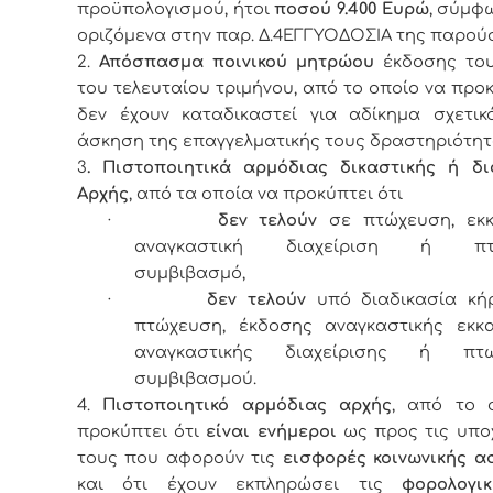
προϋπολογισμού, ήτοι
ποσού 9.400 Ευρώ
, σύμφ
οριζόμενα στην παρ. Δ.4ΕΓΓΥΟΔΟΣΙΑ της παρού
2.
Απόσπασμα ποινικού μητρώου
έκδοσης του
του τελευταίου τριμήνου, από το οποίο να προκ
δεν έχουν καταδικαστεί για αδίκημα σχετικ
άσκηση της επαγγελματικής τους δραστηριότητ
3
. Πιστοποιητικά αρμόδιας δικαστικής ή διο
Αρχής
, από τα οποία να προκύπτει ότι
·
δεν τελούν
σε πτώχευση, εκκ
αναγκαστική διαχείριση ή πτω
συμβιβασμό,
·
δεν τελούν
υπό διαδικασία κή
πτώχευση, έκδοσης αναγκαστικής εκκα
αναγκαστικής διαχείρισης ή πτωχ
συμβιβασμού.
4.
Πιστοποιητικό αρμόδιας αρχής
, από το 
προκύπτει ότι
είναι ενήμεροι
ως προς τις υπο
τους που αφορούν τις
εισφορές κοινωνικής α
και ότι έχουν εκπληρώσει τις
φορολογι