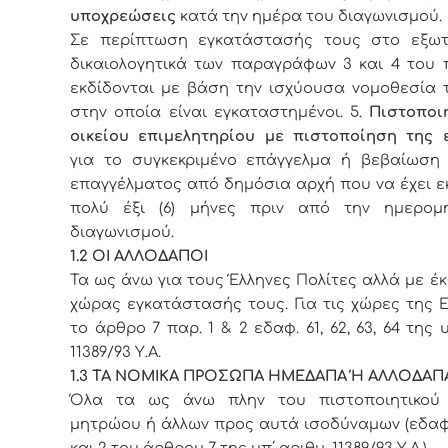
υποχρεώσεις
κατά την ημέρα του διαγωνισμού.
Σε περίπτωση εγκατάστασής τους στο εξωτ
δικαιολογητικά των παραγράφων 3 και 4 του 
εκδίδονται με βάση την ισχύουσα νομοθεσία 
στην οποία είναι εγκαταστημένοι. 5.
Πιστοποι
οικείου επιμελητηρίου με πιστοποίηση της 
για το συγκεκριμένο επάγγελμα ή βεβαίωση
επαγγέλματος από δημόσια αρχή που να έχει ε
πολύ έξι (6) μήνες πριν από την ημερομ
διαγωνισμού.
1.2 ΟΙ ΑΛΛΟΔΑΠΟΙ
Τα ως άνω για τους Έλληνες Πολίτες αλλά με έ
χώρας εγκατάστασής τους. Για τις χώρες της Ε.
το άρθρο 7 παρ. 1 & 2 εδαφ. 61, 62, 63, 64 της 
11389/93 Υ.Α.
1.3 ΤΑ ΝΟΜΙΚΑ ΠΡΟΣΩΠΑ ΗΜΕΔΑΠΑ Ή ΑΛΛΟΔΑΠ
Όλα τα ως άνω πλην του πιστοποιητικού 
μητρώου ή άλλων προς αυτά ισοδύναμων (εδαφ.
και 2 του άρθρου 7 της υπ΄ αριθμ. 11389/93 Υ.Α.).