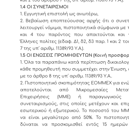
1.4 ΟΙ ΣΥΝΕΤΑΙΡΙΣΜΟΙ
1. Εγγυητική επιστολή ως ανωτέρω,
2. Βεβαίωση εποπτεύουσας αρχής ότι ο συνετ
λειτουργεί νόμιμα, πιστοποιητικά σύμφωνα με τ
και 4 του παρόντος που απαιτούνται και 
Έλληνες πολίτες (εδαφ. Δ1, δ2, δ3 παρ. 1 και 2 
7 της υπ΄ αριθμ. 11389/93 Υ.Α.).
1.5 ΟΙ ΕΝΩΣΕΙΣ ΠΡΟΜΗΘΕΥΤΩΝ (Κοινή προσφορ
1. Όλα τα παραπάνω κατά περίπτωση δικαιολογ
κάθε προμηθευτή που συμμετέχει στην Ένωση,
με το άρθρο 8 της υπ΄ αριθμ. 11389/93 Υ.Α.
.
2. Πιστοποιητικό σκοπιμότητας ΕΟΜΜΕΧ για εν
αποτελούνται από Μικρομεσαίες Μεταπο
Επιχειρήσεις (ΜΜΕ) ή παραγωγικούς α
συνεταιρισμούς, στις οποίες μετέχουν και επι
εσωτερικού ή εξωτερικού. Το ποσοστό του ΜΜ
να είναι μεγαλύτερο από 50%. Το πιστοποιητ
δύναται να προσκομισθεί εντός 15 ημερώ