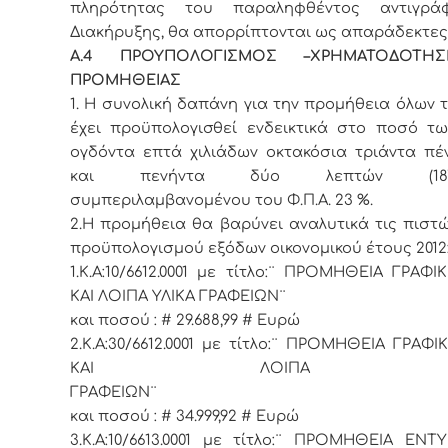
πληρότητας του παραληφθέντος αντιγρά
Διακήρυξης, θα απορρίπτονται ως απαράδεκτες
Α.4 ΠΡΟΥΠΟΛΟΓΙΣΜΟΣ –ΧΡΗΜΑΤΟΔΟΤΗ
ΠΡΟΜΗΘΕΙΑΣ
1.
Η συνολική δαπάνη για την προμήθεια όλων 
έχει προϋπολογισθεί ενδεικτικά στο ποσό τω
ογδόντα επτά χιλιάδων οκτακόσια τριάντα πέ
και πενήντα δύο λεπτών (187.83
συμπεριλαμβανομένου του Φ.Π.Α. 23 %.
2.Η προμήθεια θα βαρύνει αναλυτικά τις πιστ
προϋπολογισμού εξόδων οικονομικού έτους 2012
1.Κ.Α:10/6612.0001 με τίτλο:¨ ΠΡΟΜΗΘΕΙΑ ΓΡΑΦ
ΚΑΙ ΛΟΙΠΑ ΥΛΙΚΑ ΓΡΑΦΕΙΩΝ¨
και ποσού : # 29.688,99 # Ευρώ
2.Κ.Α:30/6612.0001 με τίτλο:¨ ΠΡΟΜΗΘΕΙΑ ΓΡΑΦ
ΚΑΙ ΛΟΙΠΑ ΥΛ
ΓΡΑΦΕΙ
και ποσού : # 34.999,92 # Ευρώ
3.Κ.Α:10/6613.0001 με τίτλο:¨ ΠΡΟΜΗΘΕΙΑ ΕΝ