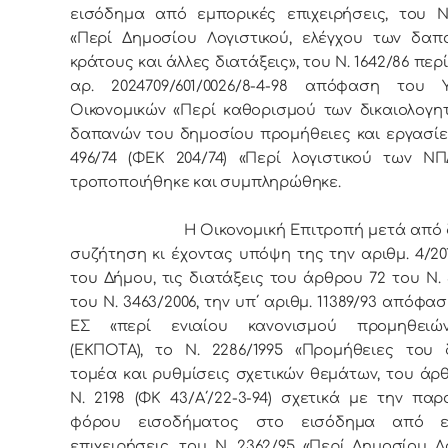
εισόδημα από εμπορικές επιχειρήσεις, του Ν
«Περί Δημοσίου Λογιστικού, ελέγχου των δαπ
κράτους και άλλες διατάξεις», του Ν. 1642/86 περ
αρ. 2024709/601/0026/8-4-98 απόφαση του 
Οικονομικών «Περί καθορισμού των δικαιολογη
δαπανών του δημοσίου προμήθειες και εργασίες
496/74 (ΦΕΚ 204/74) «Περί λογιστικού των Ν
τροποποιήθηκε και συμπληρώθηκε.
Η Οικονομική Επιτροπή μετά από δ
συζήτηση κι έχοντας υπόψη της την αριθμ. 4/20
του Δήμου, τις διατάξεις
του άρθρου 72 του Ν. 3
του Ν. 3463/2006, την υπ΄ αριθμ. 11389/93 απόφα
ΕΣ «περί ενιαίου κανονισμού προμηθειών
(ΕΚΠΟΤΑ), το Ν. 2286/1995 «Προμήθειες του 
τομέα και ρυθμίσεις σχετικών θεμάτων, του άρθ
Ν. 2198 (ΦΚ 43/Α΄/22-3-94) σχετικά με την πα
φόρου εισοδήματος στο εισόδημα από ε
επιχειρήσεις, του Ν. 2362/95 «Περί Δημοσίου Λο