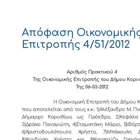
Απόφαση Οικονομική
Επιτροπής 4/51/2012
Αριθμός Πρακτικού 4
Της Οικονομικής Επιτρoπής τoυ Δήμoυ Κoρι
Της 06-03-2012
Η Οικονομική Επιτρoπή τoυ Δήμoυ Κo
πoυ απoτελείται από τoυς κ.κ.: 1)Αλέξανδρο Μ. Πν
Δήμαρχo Κoριvθίωv, ως Πρόεδρo, 2)Κεφάλα
3)Δράκο Παναγιώτη, 4)Σταματάκη Μάριο, 5)Φόρτ
6)Χριστοδουλόπουλο Χρήστο, 7)Μπάκουλη Δ
8)Κορδώση Χρήστο και 9)Καρπούζη Γρηγόρ