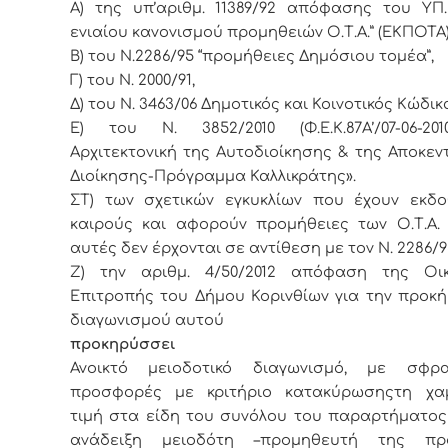
Α) της υπ’αριθμ. 11389/92 απόφασης του ΥΠ.
ενιαίου κανονισμού προμηθειών Ο.Τ.Α.” (ΕΚΠΟΤΑ)
Β) του Ν.2286/95 “προμήθειες Δημόσιου τομέα”,
Γ) του Ν. 2000/91,
Δ) του Ν. 3463/06 Δημοτικός και Κοινοτικός Κώδικ
Ε) του Ν. 3852/2010 (Φ.Ε.Κ.87Α’/07-06-20
Αρχιτεκτονική της Αυτοδιοίκησης & της Αποκε
Διοίκησης-Πρόγραμμα Καλλικράτης».
ΣΤ) των σχετικών εγκυκλίων που έχουν εκδο
καιρούς και αφορούν προμήθειες των Ο.Τ.Α. 
αυτές δεν έρχονται σε αντίθεση με τον Ν. 2286/9
Ζ) την αριθμ. 4/50/2012 απόφαση της Οικ
Επιτροπής του Δήμου Κορινθίων για την προκ
διαγωνισμού αυτού
προκηρύσσει
Ανοικτό μειοδοτικό διαγωνισμό, με σφρα
προσφορές με κριτήριο κατακύρωσηςτη χα
τιμή στα είδη του συνόλου του
παραρτήματος 
ανάδειξη μειοδότη –προμηθευτή της πρ