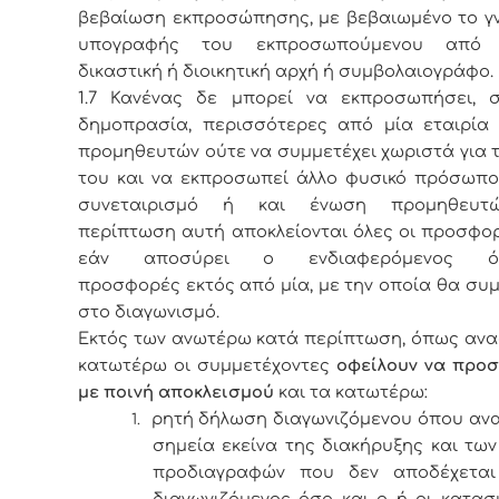
βεβαίωση εκπροσώπησης, με βεβαιωμένο το γν
υπογραφής του εκπροσωπούμενου από 
δικαστική ή διοικητική αρχή ή συμβολαιογράφο.
1.7 Κανένας δε μπορεί να εκπροσωπήσει, σ
δημοπρασία, περισσότερες από μία εταιρία
προμηθευτών ούτε να συμμετέχει χωριστά για 
του και να εκπροσωπεί άλλο φυσικό πρόσωπο,
συνεταιρισμό ή και ένωση προμηθευτώ
περίπτωση αυτή αποκλείονται όλες οι προσφο
εάν αποσύρει ο ενδιαφερόμενος ό
προσφορές εκτός από μία, με την οποία θα συ
στο διαγωνισμό.
Εκτός των ανωτέρω κατά περίπτωση, όπως ανα
κατωτέρω οι συμμετέχοντες
οφείλουν να προσ
με ποινή αποκλεισμού
και τα κατωτέρω:
ρητή δήλωση διαγωνιζόμενου όπου αν
1.
σημεία εκείνα της διακήρυξης και των
προδιαγραφών που δεν αποδέχετα
διαγωνιζόμενος όσο και ο ή οι κατα