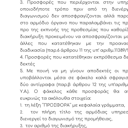
3. Προσφορές που περιέρχονται στην υπη
οποιοδήποτε τρόπο πριν από τη διενέρ
διαγωνισμού δεν αποσφραγίζονται αλλά παρα
στο αρμόδιο όργανο που παραλαμβάνει τις π
προ της εκπνοής της προθεσμίας που καθορίζ
διακήρυξη προκειμένου να αποσφραγίζονται μα
άλλες που κατατέθηκαν με την προαναφ
διαδικασία (παρ.6 άρθρου 11 της υπ’ αριθμ.11389/9
4. Προσφορές που κατατέθηκαν εκπρόθεσμα δε
δεκτές
5. Με ποινή να μη γίνουν αποδεκτές οι π
υποβάλλονται μέσα σε φάκελο καλά σφραγισ
δύο αντίγραφα (παρ.β άρθρου 12 της υπ’αριθμ.
Υ.Α.). Ο φάκελος κάθε προσφοράς θα α
ευκρινώς τα ακόλουθα στοιχεία:
τη λέξη ΄΄ΠΡΟΣΦΟΡΑ΄΄ με κεφαλαία γράμματα,
1.
τον πλήρη τίτλο της αρμόδιας υπηρε
2.
διενεργεί το διαγωνισμό της προμήθειας,
τον αριθμό της διακήρυξης,
3.