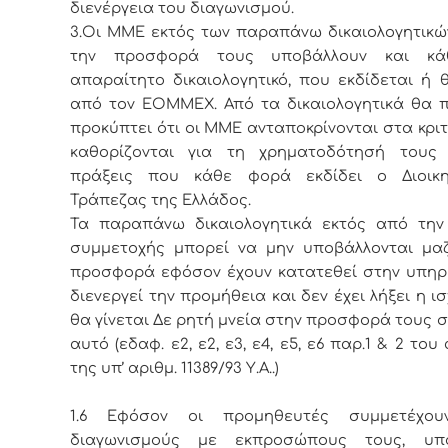
διενέργεια του διαγωνισμού.
3.Οι ΜΜΕ εκτός των παραπάνω δικαιολογητικώ
την προσφορά τους υποβάλλουν και κά
απαραίτητο δικαιολογητικό, που εκδίδεται ή 
από τον ΕΟΜΜΕΧ. Από τα δικαιολογητικά θα π
προκύπτει ότι οι ΜΜΕ ανταποκρίνονται στα κρι
καθορίζονται για τη χρηματοδότησή τους
πράξεις που κάθε φορά εκδίδει ο Διοικ
Τράπεζας της Ελλάδος.
Τα παραπάνω δικαιολογητικά εκτός από την
συμμετοχής μπορεί να μην υποβάλλονται μαζ
προσφορά εφόσον έχουν κατατεθεί στην υπηρ
διενεργεί την προμήθεια και δεν έχει λήξει η ισ
θα γίνεται Δε ρητή μνεία στην προσφορά τους σ
αυτό (εδαφ. ε2, ε2, ε3, ε4, ε5, ε6 παρ.1 & 2 το
της υπ’ αριθμ. 11389/93 Υ.Α..)
1.6 Εφόσον οι προμηθευτές συμμετέχου
διαγωνισμούς με εκπροσώπους τους, υπ