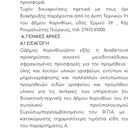
προσφορά.
Τυχόν διευκρινίσεις σχετικά με τους ό
διακήρυξης παρέχονται από το Δνση Τεχνικών 
του Δήμου Κορινθίων, οδός Ερμού 39 , Κόρι
Ρουμελιώτης Γεώργιος, τηλ. 27413 61000.
Α. ΓΕΝΙΚΕΣ ΑΡΧΕΣ
Α.1 ΕΙΣΑΓΩΓΗ
ΟΔήμος Κορινθίων(στο εξής: η Αναθέτου
προκηρύσσει ανοικτό μειοδοτικόδιαγων
σφραγισμένες προσφορές για την προμήθεια 
ύλης και λοιπών υλικών γραφείων, εντύπων κ
μηχανογράφησης και πολλαπλών εκτυπώσεων
προμηθειών ειδών γραφείου και προμήθει
υλικού για τις ανάγκες των υπηρεσιών (οικ
διοικητική–τεχνική) του Δήμου Κορινθίων του έτ
συνολικού προϋπολογισμού187.
Ευρώσυμπεριλαμβανομένου του Φ.Π.Α. με 
κατακύρωσης τηχαμηλότερη τιμήστα είδη το
του
παραρτήματος Α.