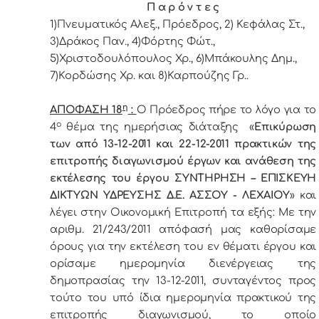
Π α ρ ό ν τ ε ς
1)Πνευματικός Αλεξ., Πρόεδρoς, 2) Κεφάλας Στ.,
3)Δράκος Παν., 4)Φόρτης Φώτ.,
5)Χριστοδουλόπουλος Χρ., 6)Μπάκουλης Δημ.,
7)Κορδώσης Χρ. και 8)Καρπούζης Γρ..
η
ΑΠΟΦΑΣΗ 18
:
Ο Πρόεδρος πήρε το λόγο για το
ο
4
θέμα της ημερήσιας διάταξης «
Επικύρωση
των από 13-12-2011 και 22-12-2011 πρακτικών της
επιτροπής διαγωνισμού έργων και ανάθεση της
εκτέλεσης του έργου ΣΥΝΤΗΡΗΣΗ – ΕΠΙΣΚΕΥΗ
ΔΙΚΤΥΩΝ ΥΔΡΕΥΣΗΣ Δ.Ε. ΑΣΣΟΥ - ΛΕΧΑΙΟΥ
» και
λέγει στην Οικονομική Επιτροπή τα εξής: Με την
αριθμ. 21/243/2011 απόφασή μας καθορίσαμε
όρους για την εκτέλεση του εν θέματι έργου και
ορίσαμε ημερομηνία διενέργειας της
δημοπρασίας την 13-12-2011, συνταγέντος προς
τούτο του υπό ίδια ημερομηνία πρακτικού της
επιτροπής διαγωνισμού, το οποίο