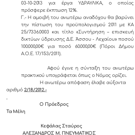
03-10-2013 για έργα ΥΔΡΑΥΛΙΚΑ, ο οποίος
πρόσφερε έκπτωση 12%.
Γ.- Η αμοιβή του ανωτέρω αναδόχου θα βαρύνει
την πίστωση του προϋπολογισμού 2011 με
ΚΑ
25/7336.0003 και τίτλο «Συντήρηση – επισκευή
δικτύων ύδρευσης Δ.Ε. Άσσου - Λεχαίου» ποσού
100.000,00€ για ποσό 60.000,00€ (Πόροι Δήμου
Α.Ο.Ε. 17/153/2011).
Αφού έγινε η σύνταξη του ανωτέρω
πρακτικού υπογράφεται όπως ο Νόμος ορίζει.
Η αvωτέρω απόφαση έλαβε αύξοντα
αριθμό
2/18/2012.-
Ο Πρόεδρoς
Τα Μέλη
Κεφάλας Σταύρος
ΑΛΕΞΑΝΔΡΟΣ Μ. ΠΝΕΥΜΑΤΙΚΟΣ